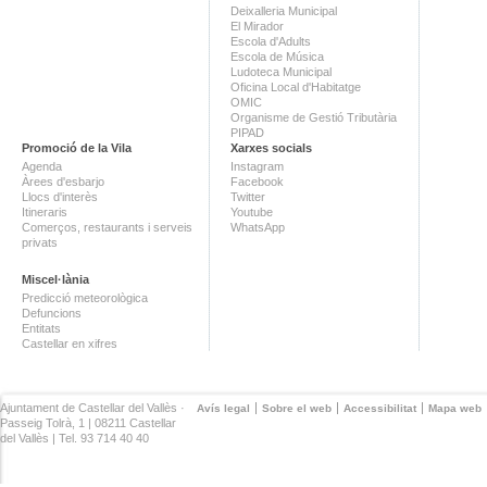
Deixalleria Municipal
El Mirador
Escola d'Adults
Escola de Música
Ludoteca Municipal
Oficina Local d'Habitatge
OMIC
Organisme de Gestió Tributària
PIPAD
Promoció de la Vila
Xarxes socials
Agenda
Instagram
Àrees d'esbarjo
Facebook
Llocs d'interès
Twitter
Itineraris
Youtube
Comerços, restaurants i serveis
WhatsApp
privats
Miscel·lània
Predicció meteorològica
Defuncions
Entitats
Castellar en xifres
Ajuntament de Castellar del Vallès ·
Avís legal
Sobre el web
Accessibilitat
Mapa web
Passeig Tolrà, 1 | 08211 Castellar
del Vallès | Tel. 93 714 40 40