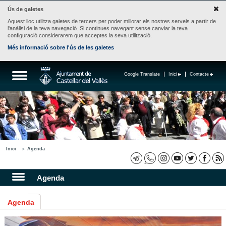
Ús de galetes
Aquest lloc utilitza galetes de tercers per poder millorar els nostres serveis a partir de
l'anàlisi de la teva navegació. Si continues navegant sense canviar la teva
configuració considerarem que acceptes la seva utilització.
Més informació sobre l'ús de les galetes
Google Translate
Inici
Contacte
Inici
Agenda
Agenda
Agenda