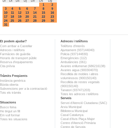
Dl
Dt
Dc
Dj
Dv
Ds
Dg
1
2
3
4
5
6
7
8
9
10
11
12
13
14
15
16
17
18
19
20
21
22
23
24
25
26
27
28
29
30
31
Et podem ajudar?
Adreces i telèfons
Com arribar a Castellar
Telèfons d'interès
Adreces i telèfons
Ajuntament (937144040)
Farmàcies de guàrdia
Policia (937144830)
Horaris de transport públic
Emergències (112)
Reserva d'equipaments
Ambulàncies (061)
Cita prèvia
Avaries enllumenat (686216138)
Avaries aigua (900304070)
Recollida de mobles i altres
Tràmits Freqüents
voluminosos (900150140)
Instància genèrica
Recollida de restes vegetals
Bústia oberta
(900150140)
Subvencions per a la contractació
Tanatori (937471203)
Tots els tràmits
Totes les adreces i telèfons
Serveis
Situacions
Servei d'Atenció Ciutadana (SAC)
Arxiu Municipal
Busco feina
Biblioteca Municipal
He tingut un fill
Casal Catalunya
Em vull formar
Casal d'Avis Plaça Major
Totes les situacions
Centre d'Atenció Primària
Centre de Serveis