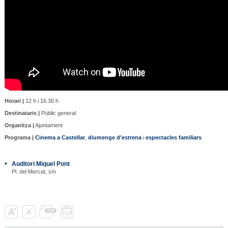
Horari |
12 h i 16.30 h
Destinataris |
Públic general
Organitza |
Ajuntament
Programa |
Cinema a Castellar
,
diumenge d'estrena
i
espectacles familiars
Auditori Miquel Pont
Pl. del Mercat, s/n