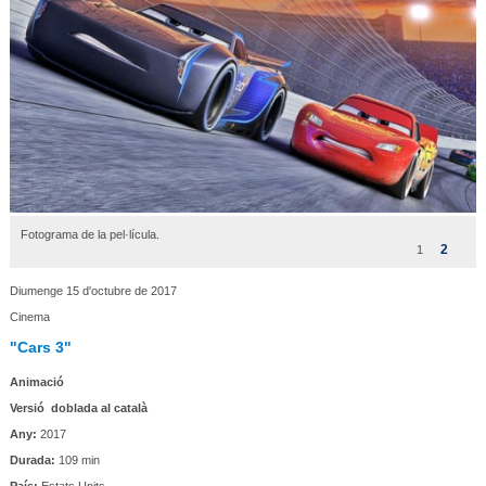
Fotograma de la pel·lícula.
2
1
Diumenge 15 d'octubre de 2017
Cinema
"Cars 3"
Animació
Versió doblada al català
Any:
2017
Durada:
109 min
País:
Estats Units