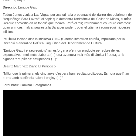
Direcció:
Enrique Gato
Tadeu Jones viatja a Las Vegas per assistir a la presentació del darrer descobriment de
l'arqueòloga Sara Lavroff: el papir que demostra l'existència del Collar de Mides, el mític
Rei que convertia en or tot allò que tocava. Però el feliç retrobament es veurà enterbolit
quan un ricàs malvat segresta la Sara per poder trobar el talismà i aconseguir riqueses
infinites.
Pel·lícula inclosa dins la iniciativa CINC (Cinema infantil en català), impulsada per la
Direcció General de Política Lingüística del Departament de Cultura.
"Enrique Gato i el seu equip s'han esforçat a oferir un producte per sobre de les
expectatives, molt més elaborat (...) una aventura molt més dinàmica i fresca, amb
algunes 'set-pièces' estupendes (...)"
Beatriz Martínez: Diario El Periódico
"Millor que la primera: els cinc anys d'espera han resultat profitosos. Es nota que l'han
currat amb paciència, talent i enginy (...)"
Jordi Batlle Caminal: Fotogramas