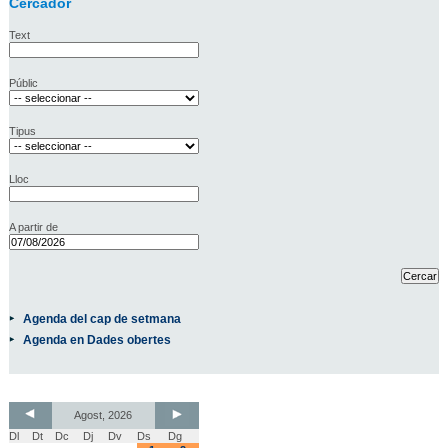
Cercador
Text
Públic
Tipus
Lloc
A partir de
Agenda del cap de setmana
Agenda en Dades obertes
Agost, 2026
Dl
Dt
Dc
Dj
Dv
Ds
Dg