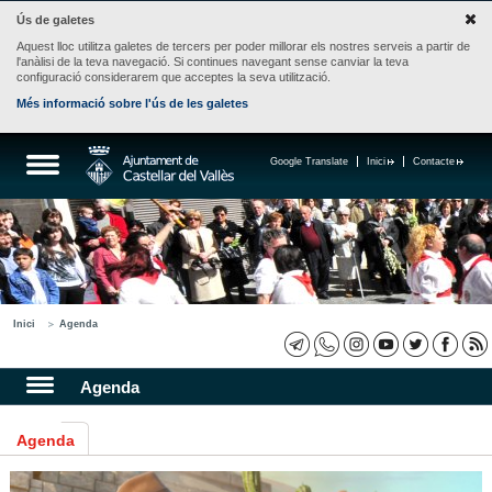
Ús de galetes
Aquest lloc utilitza galetes de tercers per poder millorar els nostres serveis a partir de
l'anàlisi de la teva navegació. Si continues navegant sense canviar la teva
configuració considerarem que acceptes la seva utilització.
Més informació sobre l'ús de les galetes
Google Translate
Inici
Contacte
Inici
Agenda
Agenda
Agenda