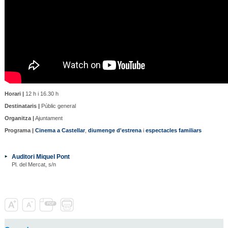
Horari |
12 h i 16.30 h
Destinataris |
Públic general
Organitza |
Ajuntament
Programa |
Cinema a Castellar
,
diumenge d'estrena
i
espectacles familiars
Auditori Miquel Pont
Pl. del Mercat, s/n