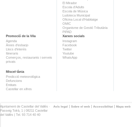
El Mirador
Escola d'Adults
Escola de Música
Ludoteca Municipal
Oficina Local d'Habitatge
OMIC
Organisme de Gestió Tributària
PIPAD
Promoció de la Vila
Xarxes socials
Agenda
Instagram
Àrees d'esbarjo
Facebook
Llocs d'interès
Twitter
Itineraris
Youtube
Comerços, restaurants i serveis
WhatsApp
privats
Miscel·lània
Predicció meteorològica
Defuncions
Entitats
Castellar en xifres
Ajuntament de Castellar del Vallès ·
Avís legal
Sobre el web
Accessibilitat
Mapa web
Passeig Tolrà, 1 | 08211 Castellar
del Vallès | Tel. 93 714 40 40