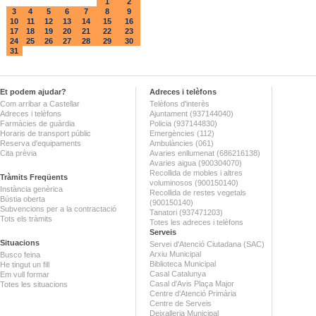
1
2
3
4
5
6
7
8
9
10
11
12
13
14
15
16
17
18
19
20
21
22
23
24
25
26
27
28
29
30
31
Et podem ajudar?
Adreces i telèfons
Com arribar a Castellar
Telèfons d'interès
Adreces i telèfons
Ajuntament (937144040)
Farmàcies de guàrdia
Policia (937144830)
Horaris de transport públic
Emergències (112)
Reserva d'equipaments
Ambulàncies (061)
Cita prèvia
Avaries enllumenat (686216138)
Avaries aigua (900304070)
Recollida de mobles i altres
Tràmits Freqüents
voluminosos (900150140)
Instància genèrica
Recollida de restes vegetals
Bústia oberta
(900150140)
Subvencions per a la contractació
Tanatori (937471203)
Tots els tràmits
Totes les adreces i telèfons
Serveis
Situacions
Servei d'Atenció Ciutadana (SAC)
Arxiu Municipal
Busco feina
Biblioteca Municipal
He tingut un fill
Casal Catalunya
Em vull formar
Casal d'Avis Plaça Major
Totes les situacions
Centre d'Atenció Primària
Centre de Serveis
Deixalleria Municipal