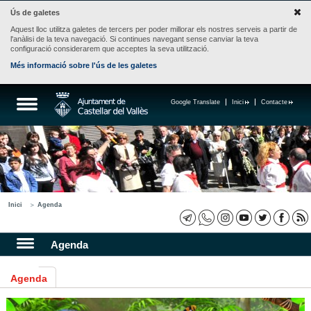
Ús de galetes
Aquest lloc utilitza galetes de tercers per poder millorar els nostres serveis a partir de
l'anàlisi de la teva navegació. Si continues navegant sense canviar la teva
configuració considerarem que acceptes la seva utilització.
Més informació sobre l'ús de les galetes
Google Translate
Inici
Contacte
Inici
Agenda
Agenda
Agenda