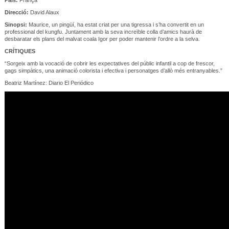
Direcció:
David Alaux
Sinopsi:
Maurice, un pingüí, ha estat criat per una tigressa i s’ha convertit en un
professional del kungfu. Juntament amb la seva increïble colla d’amics haurà de
desbaratar els plans del malvat coala Igor per poder mantenir l’ordre a la selva.
CRÍTIQUES
“Sorgeix amb la vocació de cobrir les expectatives del públic infantil a cop de frescor,
gags simpàtics, una animació colorista i efectiva i personatges d’allò més entranyables.”
Beatriz Martínez: Diario El Periódico