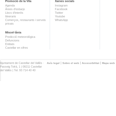
Promoció de la Vila
Xarxes socials
Agenda
Instagram
Àrees d'esbarjo
Facebook
Llocs d'interès
Twitter
Itineraris
Youtube
Comerços, restaurants i serveis
WhatsApp
privats
Miscel·lània
Predicció meteorològica
Defuncions
Entitats
Castellar en xifres
Ajuntament de Castellar del Vallès ·
Avís legal
Sobre el web
Accessibilitat
Mapa web
Passeig Tolrà, 1 | 08211 Castellar
del Vallès | Tel. 93 714 40 40