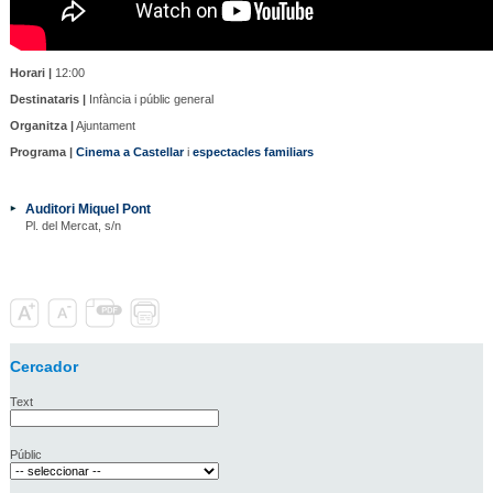
Horari |
12:00
Destinataris |
Infància i públic general
Organitza |
Ajuntament
Programa |
Cinema a Castellar
i
espectacles familiars
Auditori Miquel Pont
Pl. del Mercat, s/n
Cercador
Text
Públic