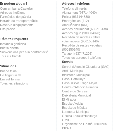
Et podem ajudar?
Adreces i telèfons
Com arribar a Castellar
Telèfons d'interès
Adreces i telèfons
Ajuntament (937144040)
Farmàcies de guàrdia
Policia (937144830)
Horaris de transport públic
Emergències (112)
Reserva d'equipaments
Ambulàncies (061)
Cita prèvia
Avaries enllumenat (686216138)
Avaries aigua (900304070)
Recollida de mobles i altres
Tràmits Freqüents
voluminosos (900150140)
Instància genèrica
Recollida de restes vegetals
Bústia oberta
(900150140)
Subvencions per a la contractació
Tanatori (937471203)
Tots els tràmits
Totes les adreces i telèfons
Serveis
Situacions
Servei d'Atenció Ciutadana (SAC)
Arxiu Municipal
Busco feina
Biblioteca Municipal
He tingut un fill
Casal Catalunya
Em vull formar
Casal d'Avis Plaça Major
Totes les situacions
Centre d'Atenció Primària
Centre de Serveis
Deixalleria Municipal
El Mirador
Escola d'Adults
Escola de Música
Ludoteca Municipal
Oficina Local d'Habitatge
OMIC
Organisme de Gestió Tributària
PIPAD