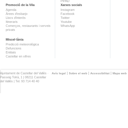
PIPAD
Promoció de la Vila
Xarxes socials
Agenda
Instagram
Àrees d'esbarjo
Facebook
Llocs d'interès
Twitter
Itineraris
Youtube
Comerços, restaurants i serveis
WhatsApp
privats
Miscel·lània
Predicció meteorològica
Defuncions
Entitats
Castellar en xifres
Ajuntament de Castellar del Vallès ·
Avís legal
Sobre el web
Accessibilitat
Mapa web
Passeig Tolrà, 1 | 08211 Castellar
del Vallès | Tel. 93 714 40 40