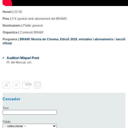
Horari |
22:00
Preu |
5 € (gratuït amb abonament del BRAM!)
Destinataris |
Públic general
Organitza |
Comissió BRAM!
Programa |
BRAM! Mostra de Cinema. Edició 2018
,
entrades i abonaments
i
secció
oficial
Auditori Miquel Pont
Pl. del Mercat, s/n
Cercador
Text
Públic