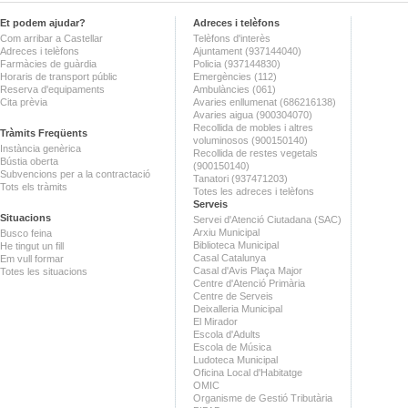
Et podem ajudar?
Adreces i telèfons
Com arribar a Castellar
Telèfons d'interès
Adreces i telèfons
Ajuntament (937144040)
Farmàcies de guàrdia
Policia (937144830)
Horaris de transport públic
Emergències (112)
Reserva d'equipaments
Ambulàncies (061)
Cita prèvia
Avaries enllumenat (686216138)
Avaries aigua (900304070)
Recollida de mobles i altres
Tràmits Freqüents
voluminosos (900150140)
Instància genèrica
Recollida de restes vegetals
Bústia oberta
(900150140)
Subvencions per a la contractació
Tanatori (937471203)
Tots els tràmits
Totes les adreces i telèfons
Serveis
Situacions
Servei d'Atenció Ciutadana (SAC)
Arxiu Municipal
Busco feina
Biblioteca Municipal
He tingut un fill
Casal Catalunya
Em vull formar
Casal d'Avis Plaça Major
Totes les situacions
Centre d'Atenció Primària
Centre de Serveis
Deixalleria Municipal
El Mirador
Escola d'Adults
Escola de Música
Ludoteca Municipal
Oficina Local d'Habitatge
OMIC
Organisme de Gestió Tributària