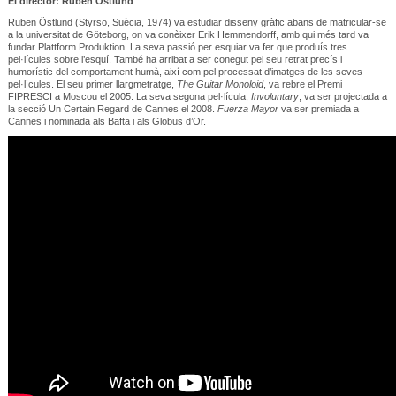
El director: Ruben Östlund
Ruben Östlund (Styrsö, Suècia, 1974) va estudiar disseny gràfic abans de matricular-se
a la universitat de Göteborg, on va conèixer Erik Hemmendorff, amb qui més tard va
fundar Plattform Produktion. La seva passió per esquiar va fer que produís tres
pel·lícules sobre l’esquí. També ha arribat a ser conegut pel seu retrat precís i
humorístic del comportament humà, així com pel processat d’imatges de les seves
pel·lícules. El seu primer llargmetratge,
The Guitar Monoloid
, va rebre el Premi
FIPRESCI a Moscou el 2005. La seva segona pel·lícula,
Involuntary
, va ser projectada a
la secció Un Certain Regard de Cannes el 2008.
Fuerza Mayor
va ser premiada a
Cannes i nominada als Bafta i als Globus d’Or.