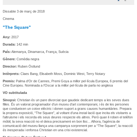
Dissabte 3 de març de 2018
Cinema
"The Square"
Any:
2017
Durada:
142 min
País:
Alemanya, Dinamarca, França, Suècia
Gènere:
Comèdia negra
Director:
Ruben Östlund
Intèrprets:
Claes Bang, Elisabeth Moss, Dominic West, Terry Notary
Premis:
Palma d’Or de Cannes, Premi Goya a millor pel·lícula Europea, 6 premis del
Cine Europeu. Nominada a l’Oscar a la millor pel·lícula de parla no anglesa
VO subtitulada
Sinopsi:
Christian és un pare divorciat que gaudeix dedicant temps a les seves dues
filles. És un valorat programador d’un museu d’art contemporani, i és de les persones
que condueixen un cotxe elèctric i donen suport a grans causes humanitàries. Prepara
la propera exposició, “The Square”, al voltant d’una instal·lació que incita els visitants a
l’altruisme i els recorda els seus deures respecte els altres. Però quan li roben el telèfon
mòbil, la seva reacció no el deixa precisament en bon lloc... Alhora, l’agència de
comunicació del museu llança una campanya sorprenent per a “The Square”; la reacció
és inesperada i enfonsa Christian en una crisi existencial.