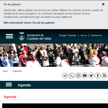
Ús de galetes
Aquest lloc utilitza galetes de tercers per poder millorar els nostres serveis a partir de
l'anàlisi de la teva navegació. Si continues navegant sense canviar la teva
configuració considerarem que acceptes la seva utilització.
Més informació sobre l'ús de les galetes
Google Translate
Inici
Contacte
Inici
Agenda
Agenda
Agenda