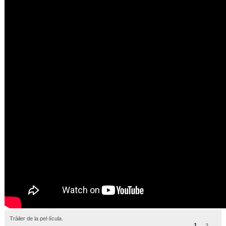
Tràiler de la pel·lícula.
1
2