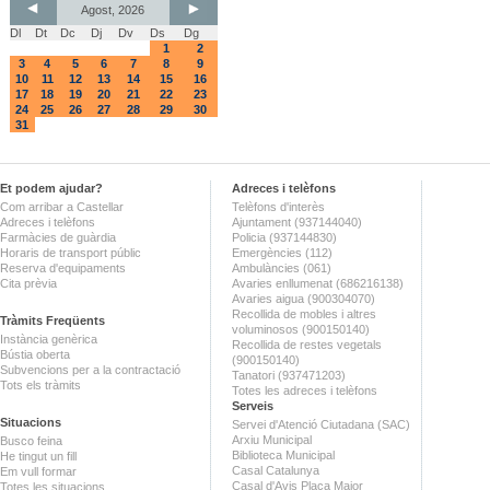
Agost, 2026
Dl
Dt
Dc
Dj
Dv
Ds
Dg
1
2
3
4
5
6
7
8
9
10
11
12
13
14
15
16
17
18
19
20
21
22
23
24
25
26
27
28
29
30
31
Et podem ajudar?
Adreces i telèfons
Com arribar a Castellar
Telèfons d'interès
Adreces i telèfons
Ajuntament (937144040)
Farmàcies de guàrdia
Policia (937144830)
Horaris de transport públic
Emergències (112)
Reserva d'equipaments
Ambulàncies (061)
Cita prèvia
Avaries enllumenat (686216138)
Avaries aigua (900304070)
Recollida de mobles i altres
Tràmits Freqüents
voluminosos (900150140)
Instància genèrica
Recollida de restes vegetals
Bústia oberta
(900150140)
Subvencions per a la contractació
Tanatori (937471203)
Tots els tràmits
Totes les adreces i telèfons
Serveis
Situacions
Servei d'Atenció Ciutadana (SAC)
Arxiu Municipal
Busco feina
Biblioteca Municipal
He tingut un fill
Casal Catalunya
Em vull formar
Casal d'Avis Plaça Major
Totes les situacions