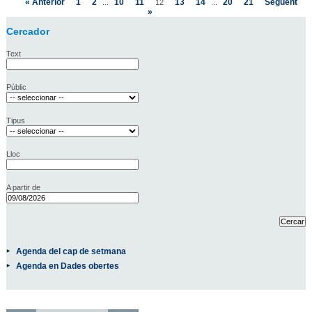
« Anterior
1
2
10
11
13
14
20
21
Següent
...
12
...
»
Cercador
Text
Públic
Tipus
Lloc
A partir de
Agenda del cap de setmana
Agenda en Dades obertes