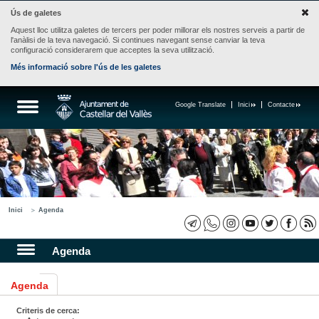
Ús de galetes
Aquest lloc utilitza galetes de tercers per poder millorar els nostres serveis a partir de
l'anàlisi de la teva navegació. Si continues navegant sense canviar la teva
configuració considerarem que acceptes la seva utilització.
Més informació sobre l'ús de les galetes
Google Translate
Inici
Contacte
Inici
Agenda
Agenda
Agenda
Criteris de cerca: