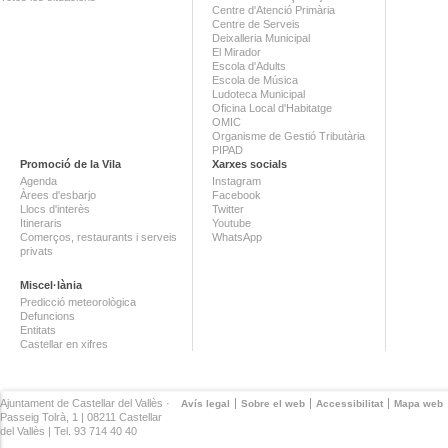
Centre d'Atenció Primària
Centre de Serveis
Deixalleria Municipal
El Mirador
Escola d'Adults
Escola de Música
Ludoteca Municipal
Oficina Local d'Habitatge
OMIC
Organisme de Gestió Tributària
PIPAD
Promoció de la Vila
Xarxes socials
Agenda
Instagram
Àrees d'esbarjo
Facebook
Llocs d'interès
Twitter
Itineraris
Youtube
Comerços, restaurants i serveis
WhatsApp
privats
Miscel·lània
Predicció meteorològica
Defuncions
Entitats
Castellar en xifres
Ajuntament de Castellar del Vallès ·
Avís legal
Sobre el web
Accessibilitat
Mapa web
Passeig Tolrà, 1 | 08211 Castellar
del Vallès | Tel. 93 714 40 40