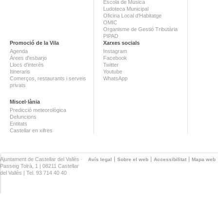
Escola de Música
Ludoteca Municipal
Oficina Local d'Habitatge
OMIC
Organisme de Gestió Tributària
PIPAD
Promoció de la Vila
Xarxes socials
Agenda
Instagram
Àrees d'esbarjo
Facebook
Llocs d'interès
Twitter
Itineraris
Youtube
Comerços, restaurants i serveis
WhatsApp
privats
Miscel·lània
Predicció meteorològica
Defuncions
Entitats
Castellar en xifres
Ajuntament de Castellar del Vallès ·
Avís legal
Sobre el web
Accessibilitat
Mapa web
Passeig Tolrà, 1 | 08211 Castellar
del Vallès | Tel. 93 714 40 40