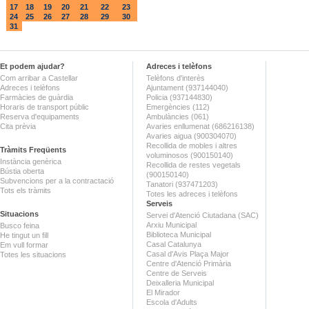
17
18
19
20
21
22
23
24
25
26
27
28
29
30
31
Et podem ajudar?
Adreces i telèfons
Com arribar a Castellar
Telèfons d'interès
Adreces i telèfons
Ajuntament (937144040)
Farmàcies de guàrdia
Policia (937144830)
Horaris de transport públic
Emergències (112)
Reserva d'equipaments
Ambulàncies (061)
Cita prèvia
Avaries enllumenat (686216138)
Avaries aigua (900304070)
Recollida de mobles i altres
Tràmits Freqüents
voluminosos (900150140)
Instància genèrica
Recollida de restes vegetals
Bústia oberta
(900150140)
Subvencions per a la contractació
Tanatori (937471203)
Tots els tràmits
Totes les adreces i telèfons
Serveis
Situacions
Servei d'Atenció Ciutadana (SAC)
Arxiu Municipal
Busco feina
Biblioteca Municipal
He tingut un fill
Casal Catalunya
Em vull formar
Casal d'Avis Plaça Major
Totes les situacions
Centre d'Atenció Primària
Centre de Serveis
Deixalleria Municipal
El Mirador
Escola d'Adults