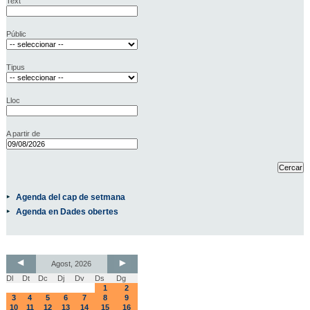
Text
Públic
Tipus
Lloc
A partir de
Agenda del cap de setmana
Agenda en Dades obertes
Agost, 2026
Dl
Dt
Dc
Dj
Dv
Ds
Dg
1
2
3
4
5
6
7
8
9
10
11
12
13
14
15
16