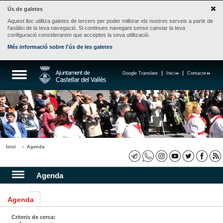
Ús de galetes
Aquest lloc utilitza galetes de tercers per poder millorar els nostres serveis a partir de
l'anàlisi de la teva navegació. Si continues navegant sense canviar la teva
configuració considerarem que acceptes la seva utilització.
Més informació sobre l'ús de les galetes
Google Translate
Inici
Contacte
Inici
Agenda
Agenda
Agenda
Criteris de cerca: