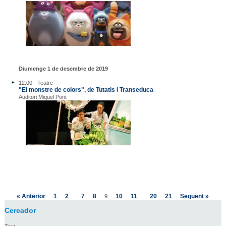
Diumenge 1 de desembre de 2019
12.00 - Teatre
"El monstre de colors", de Tutatis i Transeduca
Auditori Miquel Pont
« Anterior
1
2
7
8
10
11
20
21
Següent »
...
9
...
Cercador