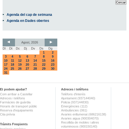
Agenda del cap de setmana
Agenda en Dades obertes
Agost, 2026
Dl
Dt
Dc
Dj
Dv
Ds
Dg
1
2
3
4
5
6
7
8
9
10
11
12
13
14
15
16
17
18
19
20
21
22
23
24
25
26
27
28
29
30
31
Et podem ajudar?
Adreces i telèfons
Com arribar a Castellar
Telèfons d'interès
Adreces i telèfons
Ajuntament (937144040)
Farmàcies de guàrdia
Policia (937144830)
Horaris de transport públic
Emergències (112)
Reserva d'equipaments
Ambulàncies (061)
Cita prèvia
Avaries enllumenat (686216138)
Avaries aigua (900304070)
Recollida de mobles i altres
Tràmits Freqüents
voluminosos (900150140)
Instància genèrica