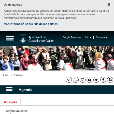
Ús de galetes
Aquest lloc utilitza galetes de tercers per poder millorar els nostres serveis a partir de
l'anàlisi de la teva navegació. Si continues navegant sense canviar la teva
configuració considerarem que acceptes la seva utilització.
Més informació sobre l'ús de les galetes
Google Translate
Inici
Contacte
Inici
Agenda
Agenda
Agenda
Criteris de cerca: