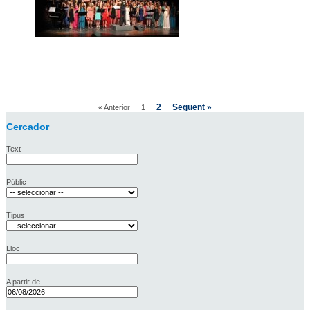
2
Següent »
« Anterior
1
Cercador
Text
Públic
Tipus
Lloc
A partir de