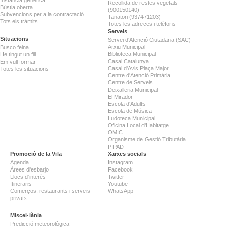
Recollida de restes vegetals
Bústia oberta
(900150140)
Subvencions per a la contractació
Tanatori (937471203)
Tots els tràmits
Totes les adreces i telèfons
Serveis
Situacions
Servei d'Atenció Ciutadana (SAC)
Arxiu Municipal
Busco feina
Biblioteca Municipal
He tingut un fill
Casal Catalunya
Em vull formar
Casal d'Avis Plaça Major
Totes les situacions
Centre d'Atenció Primària
Centre de Serveis
Deixalleria Municipal
El Mirador
Escola d'Adults
Escola de Música
Ludoteca Municipal
Oficina Local d'Habitatge
OMIC
Organisme de Gestió Tributària
PIPAD
Promoció de la Vila
Xarxes socials
Agenda
Instagram
Àrees d'esbarjo
Facebook
Llocs d'interès
Twitter
Itineraris
Youtube
Comerços, restaurants i serveis
WhatsApp
privats
Miscel·lània
Predicció meteorològica