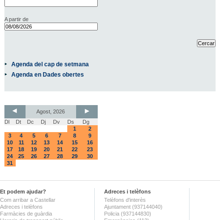
A partir de
Agenda del cap de setmana
Agenda en Dades obertes
Agost, 2026
Dl
Dt
Dc
Dj
Dv
Ds
Dg
1
2
3
4
5
6
7
8
9
10
11
12
13
14
15
16
17
18
19
20
21
22
23
24
25
26
27
28
29
30
31
Et podem ajudar?
Adreces i telèfons
Com arribar a Castellar
Telèfons d'interès
Adreces i telèfons
Ajuntament (937144040)
Farmàcies de guàrdia
Policia (937144830)