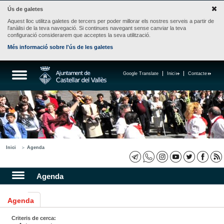
Ús de galetes
Aquest lloc utilitza galetes de tercers per poder millorar els nostres serveis a partir de
l'anàlisi de la teva navegació. Si continues navegant sense canviar la teva
configuració considerarem que acceptes la seva utilització.
Més informació sobre l'ús de les galetes
Google Translate
Inici
Contacte
Inici
Agenda
Agenda
Agenda
Criteris de cerca: