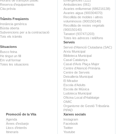
Horaris de transport públic
Emergències (112)
Reserva d'equipaments
Ambulàncies (061)
Cita prèvia
Avaries enllumenat (686216138)
Avaries aigua (900304070)
Recollida de mobles i altres
Tràmits Freqüents
voluminosos (900150140)
Instància genèrica
Recollida de restes vegetals
Bústia oberta
(900150140)
Subvencions per a la contractació
Tanatori (937471203)
Tots els tràmits
Totes les adreces i telèfons
Serveis
Situacions
Servei d'Atenció Ciutadana (SAC)
Arxiu Municipal
Busco feina
Biblioteca Municipal
He tingut un fill
Casal Catalunya
Em vull formar
Casal d'Avis Plaça Major
Totes les situacions
Centre d'Atenció Primària
Centre de Serveis
Deixalleria Municipal
El Mirador
Escola d'Adults
Escola de Música
Ludoteca Municipal
Oficina Local d'Habitatge
OMIC
Organisme de Gestió Tributària
PIPAD
Promoció de la Vila
Xarxes socials
Agenda
Instagram
Àrees d'esbarjo
Facebook
Llocs d'interès
Twitter
Itineraris
Youtube