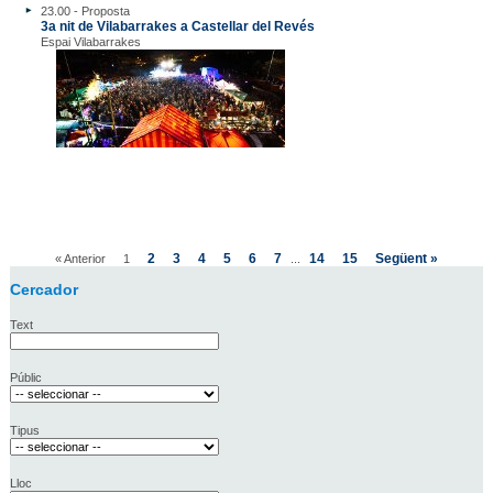
23.00 - Proposta
3a nit de Vilabarrakes a Castellar del Revés
Espai Vilabarrakes
2
3
4
5
6
7
14
15
Següent »
« Anterior
1
...
Cercador
Text
Públic
Tipus
Lloc