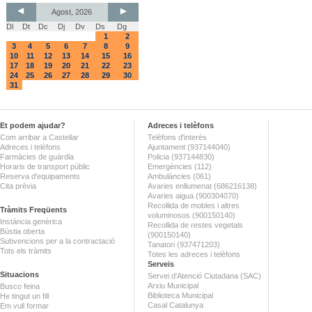
Agost, 2026
Dl
Dt
Dc
Dj
Dv
Ds
Dg
1
2
3
4
5
6
7
8
9
10
11
12
13
14
15
16
17
18
19
20
21
22
23
24
25
26
27
28
29
30
31
Et podem ajudar?
Adreces i telèfons
Com arribar a Castellar
Telèfons d'interès
Adreces i telèfons
Ajuntament (937144040)
Farmàcies de guàrdia
Policia (937144830)
Horaris de transport públic
Emergències (112)
Reserva d'equipaments
Ambulàncies (061)
Cita prèvia
Avaries enllumenat (686216138)
Avaries aigua (900304070)
Recollida de mobles i altres
Tràmits Freqüents
voluminosos (900150140)
Instància genèrica
Recollida de restes vegetals
Bústia oberta
(900150140)
Subvencions per a la contractació
Tanatori (937471203)
Tots els tràmits
Totes les adreces i telèfons
Serveis
Situacions
Servei d'Atenció Ciutadana (SAC)
Arxiu Municipal
Busco feina
Biblioteca Municipal
He tingut un fill
Casal Catalunya
Em vull formar