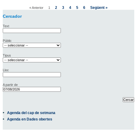
2
3
4
5
6
Següent »
« Anterior
1
Cercador
Text
Públic
Tipus
Lloc
A partir de
Agenda del cap de setmana
Agenda en Dades obertes