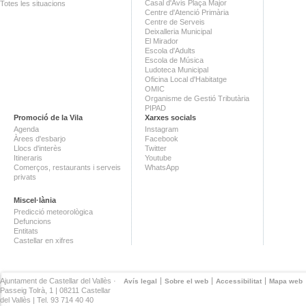
Casal d'Avis Plaça Major
Totes les situacions
Centre d'Atenció Primària
Centre de Serveis
Deixalleria Municipal
El Mirador
Escola d'Adults
Escola de Música
Ludoteca Municipal
Oficina Local d'Habitatge
OMIC
Organisme de Gestió Tributària
PIPAD
Promoció de la Vila
Xarxes socials
Agenda
Instagram
Àrees d'esbarjo
Facebook
Llocs d'interès
Twitter
Itineraris
Youtube
Comerços, restaurants i serveis
WhatsApp
privats
Miscel·lània
Predicció meteorològica
Defuncions
Entitats
Castellar en xifres
Ajuntament de Castellar del Vallès ·
Avís legal
Sobre el web
Accessibilitat
Mapa web
Passeig Tolrà, 1 | 08211 Castellar
del Vallès | Tel. 93 714 40 40