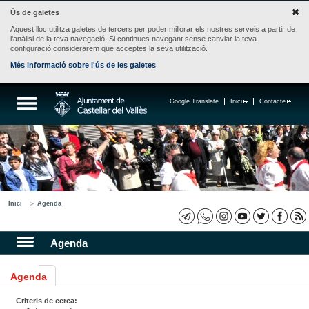
Ús de galetes
Aquest lloc utilitza galetes de tercers per poder millorar els nostres serveis a partir de
l'anàlisi de la teva navegació. Si continues navegant sense canviar la teva
configuració considerarem que acceptes la seva utilització.
Més informació sobre l'ús de les galetes
Google Translate
Inici
Contacte
Inici
Agenda
Agenda
Agenda
Criteris de cerca: