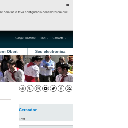
sense canviar la teva configuració considerarem que
Google Translate
Inici
Contacte
ern Obert
Seu electrònica
Cercador
Text