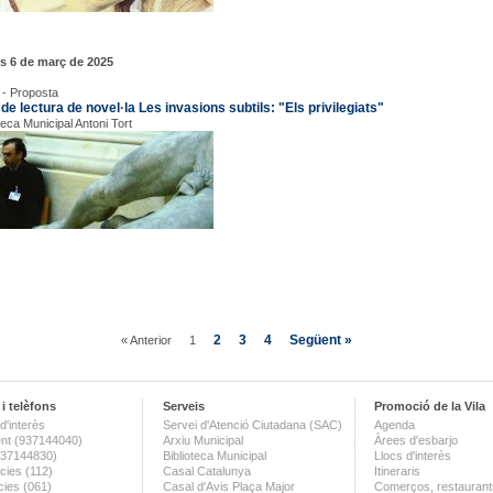
s 6 de març de 2025
 - Proposta
de lectura de novel·la Les invasions subtils: "Els privilegiats"
teca Municipal Antoni Tort
2
3
4
Següent »
« Anterior
1
i telèfons
Serveis
Promoció de la Vila
d'interès
Servei d'Atenció Ciutadana (SAC)
Agenda
nt (937144040)
Arxiu Municipal
Àrees d'esbarjo
(937144830)
Biblioteca Municipal
Llocs d'interès
ies (112)
Casal Catalunya
Itineraris
ies (061)
Casal d'Avis Plaça Major
Comerços, restaurants