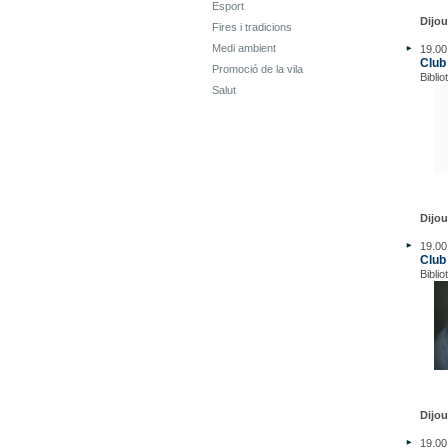
Esport
Dijou
Fires i tradicions
Medi ambient
19.00
Club 
Promoció de la vila
Biblio
Salut
Dijou
19.00
Club 
Biblio
Dijou
19.00