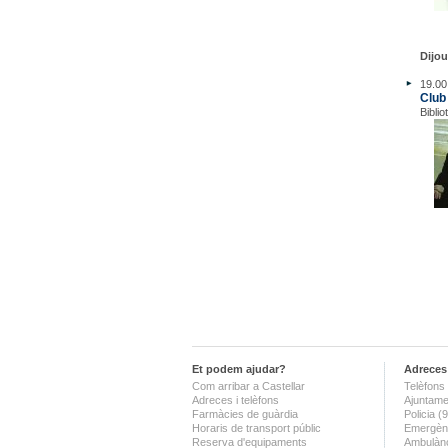
Dijou
19.00
Club 
Biblio
Et podem ajudar?
Adreces 
Com arribar a Castellar
Telèfons 
Adreces i telèfons
Ajuntame
Farmàcies de guàrdia
Policia 
Horaris de transport públic
Emergènc
Reserva d'equipaments
Ambulànc