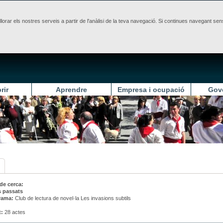
illorar els nostres serveis a partir de l'anàlisi de la teva navegació. Si continues navegant 
rir
Aprendre
Empresa i ocupació
Gov
 de cerca:
s passats
rama:
Club de lectura de novel·la Les invasions subtils
t:
28 actes