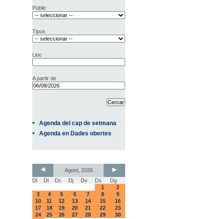
Públic
Tipus
Lloc
A partir de
Agenda del cap de setmana
Agenda en Dades obertes
Agost, 2026
Dl
Dt
Dc
Dj
Dv
Ds
Dg
1
2
3
4
5
6
7
8
9
10
11
12
13
14
15
16
17
18
19
20
21
22
23
24
25
26
27
28
29
30