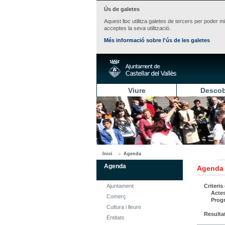
Ús de galetes
Aquest lloc utilitza galetes de tercers per poder m
acceptes la seva utilització.
Més informació sobre l'ús de les galetes
Viure
Descob
Inici
Agenda
Agenda
Agenda
Ajuntament
Criteris
Acte
Comerç
Prog
Cultura i lleure
Resulta
Entitats