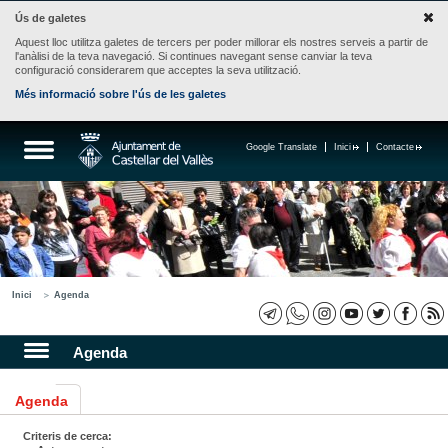
Ús de galetes
Aquest lloc utilitza galetes de tercers per poder millorar els nostres serveis a partir de
l'anàlisi de la teva navegació. Si continues navegant sense canviar la teva
configuració considerarem que acceptes la seva utilització.
Més informació sobre l'ús de les galetes
Google Translate
Inici
Contacte
Inici
Agenda
Agenda
Agenda
Criteris de cerca: