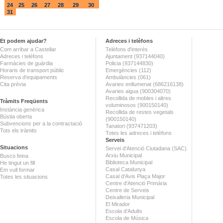
24
25
26
27
28
29
30
31
Et podem ajudar?
Adreces i telèfons
Com arribar a Castellar
Telèfons d'interès
Adreces i telèfons
Ajuntament (937144040)
Farmàcies de guàrdia
Policia (937144830)
Horaris de transport públic
Emergències (112)
Reserva d'equipaments
Ambulàncies (061)
Cita prèvia
Avaries enllumenat (686216138)
Avaries aigua (900304070)
Recollida de mobles i altres
Tràmits Freqüents
voluminosos (900150140)
Instància genèrica
Recollida de restes vegetals
Bústia oberta
(900150140)
Subvencions per a la contractació
Tanatori (937471203)
Tots els tràmits
Totes les adreces i telèfons
Serveis
Situacions
Servei d'Atenció Ciutadana (SAC)
Arxiu Municipal
Busco feina
Biblioteca Municipal
He tingut un fill
Casal Catalunya
Em vull formar
Casal d'Avis Plaça Major
Totes les situacions
Centre d'Atenció Primària
Centre de Serveis
Deixalleria Municipal
El Mirador
Escola d'Adults
Escola de Música