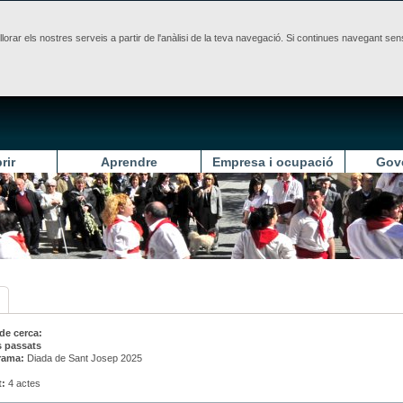
illorar els nostres serveis a partir de l'anàlisi de la teva navegació. Si continues navegant 
rir
Aprendre
Empresa i ocupació
Gov
 de cerca:
s passats
rama:
Diada de Sant Josep 2025
t:
4 actes