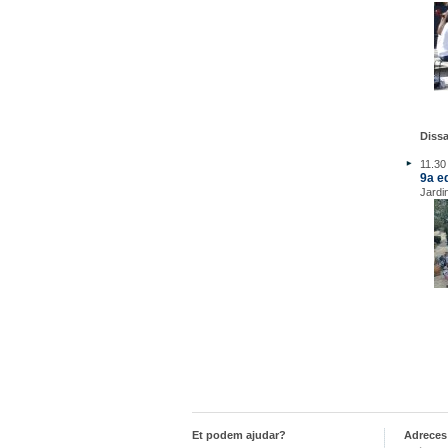
Dissa
11.30
9a e
Jardi
Et podem ajudar?
Adreces 