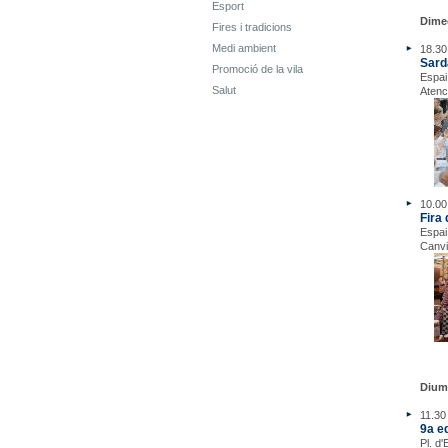
Esport
Dime
Fires i tradicions
Medi ambient
18.30 
Sard
Promoció de la vila
Espai
Salut
Atenci
10.00
Fira
Espai
Canvi 
Dium
11.30
9a e
Pl. d'