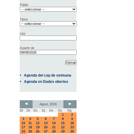
Públic
Tipus
Lloc
A partir de
Agenda del cap de setmana
Agenda en Dades obertes
Agost, 2026
Dl
Dt
Dc
Dj
Dv
Ds
Dg
1
2
3
4
5
6
7
8
9
10
11
12
13
14
15
16
17
18
19
20
21
22
23
24
25
26
27
28
29
30