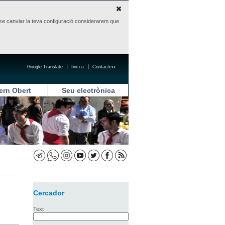
sense canviar la teva configuració considerarem que
Google Translate
Inici
Contacte
ern Obert
Seu electrònica
Cercador
Text