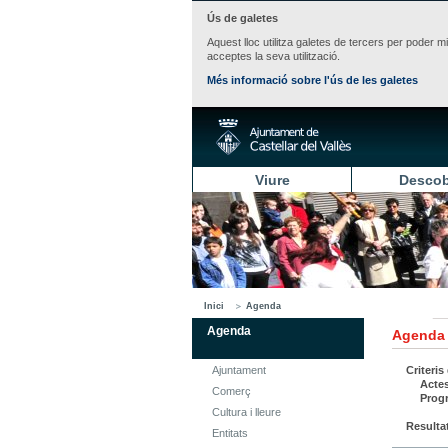
Ús de galetes
Aquest lloc utilitza galetes de tercers per poder m
acceptes la seva utilització.
Més informació sobre l'ús de les galetes
Viure
Descob
Inici
Agenda
Agenda
Agenda
Ajuntament
Criteris
Acte
Comerç
Prog
Cultura i lleure
Resulta
Entitats