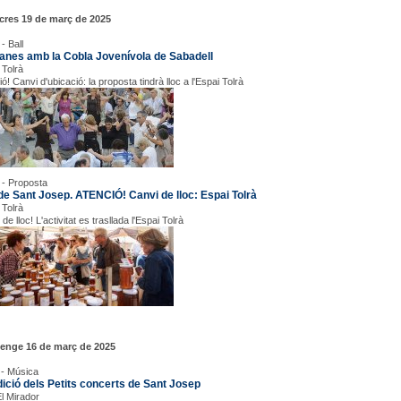
cres 19 de març de 2025
- Ball
anes amb la Cobla Jovenívola de Sabadell
 Tolrà
ó! Canvi d'ubicació: la proposta tindrà lloc a l'Espai Tolrà
 - Proposta
 de Sant Josep. ATENCIÓ! Canvi de lloc: Espai Tolrà
 Tolrà
de lloc! L'activitat es trasllada l'Espai Tolrà
enge 16 de març de 2025
 - Música
dició dels Petits concerts de Sant Josep
El Mirador