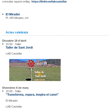
consultar aquest enllaç:
https://linktr.ee/labcastellar
.
El Mirador
Pl. d'El Mirador, s/n
Actes celebrats
Dissabte 18 d'abril
10.00 - Taller
Taller de Sant Jordi
LAB Castellar
Divendres 6 de març
10.00 - Taller
"Transforma, repara, inspira el canvi"
El Mirador
LAB Castellar