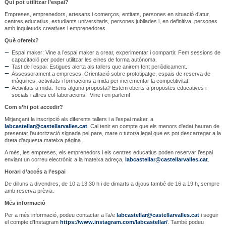
Qui pot utilitzar l’espai?
Empreses, emprenedors, artesans i comerços, entitats, persones en situació d’atur,
centres educatius, estudiants universitaris, persones jubilades i, en definitiva, persones
amb inquietuds creatives i emprenedores.
Què ofereix?
Espai maker: Vine a l’espai maker a crear, experimentar i compartir. Fem sessions de
capacitació per poder utilitzar les eines de forma autònoma.
Tast de l’espai: Estigues alerta als tallers que anirem fent periòdicament.
Assessorament a empreses: Orientació sobre prototipatge, espais de reserva de
màquines, activitats i formacions a mida per incrementar la competitivitat.
Activitats a mida: Tens alguna proposta? Estem oberts a propostes educatives i
socials i altres col·laboracions. Vine i en parlem!
Com s’hi pot accedir?
Mitjançant la inscripció als diferents tallers i a l’espai maker, a
labcastellar@castellarvalles.cat
. Cal tenir en compte que els menors d'edat hauran de
presentar l'autorització signada pel pare, mare o tutor/a legal que es pot descarregar a la
dreta d'aquesta mateixa pàgina.
A més, les empreses, els emprenedors i els centres educatius poden reservar l’espai
enviant un correu electrònic a la mateixa adreça,
labcastellar@castellarvalles.cat
.
Horari d’accés a l’espai
De dilluns a divendres, de 10 a 13.30 h i de dimarts a dijous també de 16 a 19 h, sempre
amb reserva prèvia.
Més informació
Per a més informació, podeu contactar a l’a/e
labcastellar@castellarvalles.cat
i seguir
el compte d'Instagram
https://www.instagram.com/labcastellar/
. També podeu