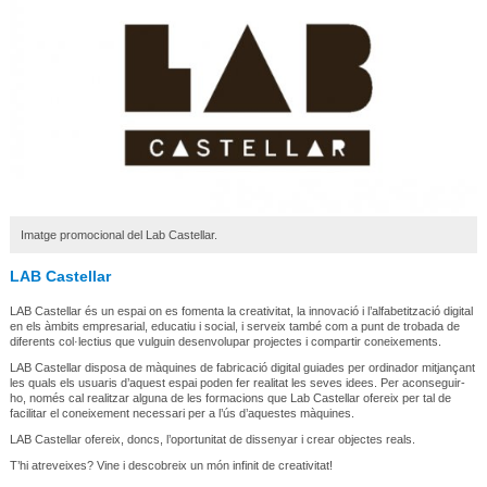
Imatge promocional del Lab Castellar.
LAB Castellar
LAB Castellar és un espai on es fomenta la creativitat, la innovació i l’alfabetització digital
en els àmbits empresarial, educatiu i social, i serveix també com a punt de trobada de
diferents col·lectius que vulguin desenvolupar projectes i compartir coneixements.
LAB Castellar disposa de màquines de fabricació digital guiades per ordinador mitjançant
les quals els usuaris d’aquest espai poden fer realitat les seves idees. Per aconseguir-
ho, només cal realitzar alguna de les formacions que Lab Castellar ofereix per tal de
facilitar el coneixement necessari per a l’ús d’aquestes màquines.
LAB Castellar ofereix, doncs, l’oportunitat de dissenyar i crear objectes reals.
T’hi atreveixes? Vine i descobreix un món infinit de creativitat!