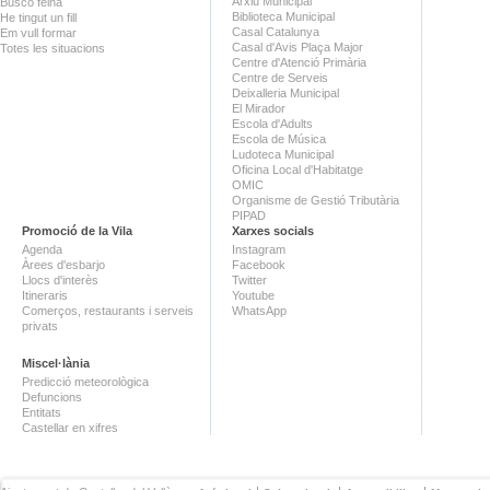
Arxiu Municipal
Busco feina
Biblioteca Municipal
He tingut un fill
Casal Catalunya
Em vull formar
Casal d'Avis Plaça Major
Totes les situacions
Centre d'Atenció Primària
Centre de Serveis
Deixalleria Municipal
El Mirador
Escola d'Adults
Escola de Música
Ludoteca Municipal
Oficina Local d'Habitatge
OMIC
Organisme de Gestió Tributària
PIPAD
Promoció de la Vila
Xarxes socials
Agenda
Instagram
Àrees d'esbarjo
Facebook
Llocs d'interès
Twitter
Itineraris
Youtube
Comerços, restaurants i serveis
WhatsApp
privats
Miscel·lània
Predicció meteorològica
Defuncions
Entitats
Castellar en xifres