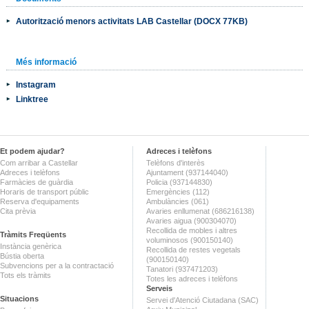
Autorització menors activitats LAB Castellar (DOCX 77KB)
Més informació
Instagram
Linktree
Et podem ajudar?
Adreces i telèfons
Com arribar a Castellar
Telèfons d'interès
Adreces i telèfons
Ajuntament (937144040)
Farmàcies de guàrdia
Policia (937144830)
Horaris de transport públic
Emergències (112)
Reserva d'equipaments
Ambulàncies (061)
Cita prèvia
Avaries enllumenat (686216138)
Avaries aigua (900304070)
Recollida de mobles i altres
Tràmits Freqüents
voluminosos (900150140)
Instància genèrica
Recollida de restes vegetals
Bústia oberta
(900150140)
Subvencions per a la contractació
Tanatori (937471203)
Tots els tràmits
Totes les adreces i telèfons
Serveis
Situacions
Servei d'Atenció Ciutadana (SAC)