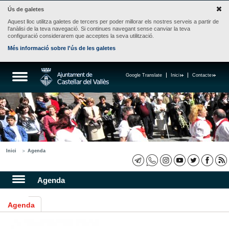
Ús de galetes
Aquest lloc utilitza galetes de tercers per poder millorar els nostres serveis a partir de
l'anàlisi de la teva navegació. Si continues navegant sense canviar la teva
configuració considerarem que acceptes la seva utilització.
Més informació sobre l'ús de les galetes
Google Translate
Inici
Contacte
Inici
Agenda
Agenda
Agenda