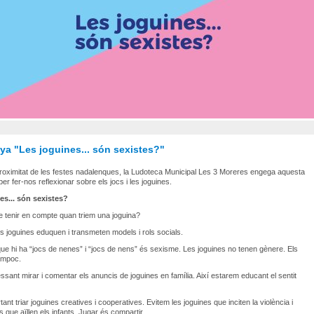
a "Les joguines... són sexistes?"
roximitat de les festes nadalenques, la Ludoteca Municipal Les 3 Moreres engega aquesta
r fer-nos reflexionar sobre els jocs i les joguines.
es... són sexistes?
 tenir en compte quan triem una joguina?
les joguines eduquen i transmeten models i rols socials.
que hi ha “jocs de nenes” i “jocs de nens” és sexisme. Les joguines no tenen gènere. Els
ampoc.
essant mirar i comentar els anuncis de joguines en família. Així estarem educant el sentit
ant triar joguines creatives i cooperatives. Evitem les joguines que inciten la violència i
s que aïllen els infants. Jugar és compartir.