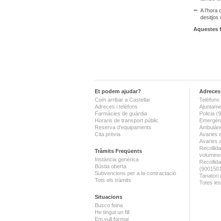
A l’hora
desitjos 
Aquestes fe
Et podem ajudar?
Adreces 
Com arribar a Castellar
Telèfons 
Adreces i telèfons
Ajuntame
Farmàcies de guàrdia
Policia 
Horaris de transport públic
Emergènc
Reserva d'equipaments
Ambulànc
Cita prèvia
Avaries 
Avaries 
Recollida
Tràmits Freqüents
volumino
Instància genèrica
Recollid
Bústia oberta
(900150
Subvencions per a la contractació
Tanatori
Tots els tràmits
Totes les
Situacions
Busco feina
He tingut un fill
Em vull formar