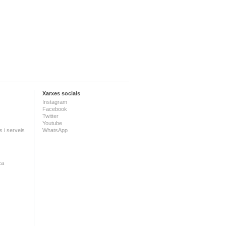
Xarxes socials
Instagram
Facebook
Twitter
Youtube
 i serveis
WhatsApp
ca