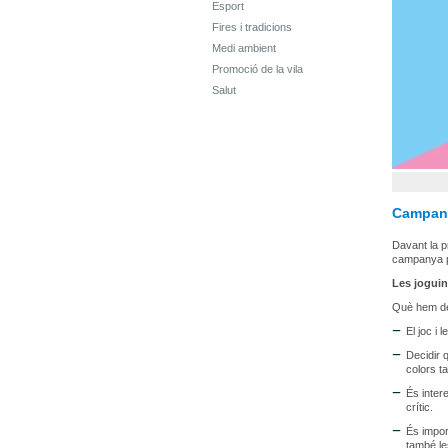
Esport
Fires i tradicions
Medi ambient
Promoció de la vila
Salut
Campany
Davant la p
campanya pe
Les joguin
Què hem de
El joc i 
Decidir 
colors t
És inter
crític.
És import
també le