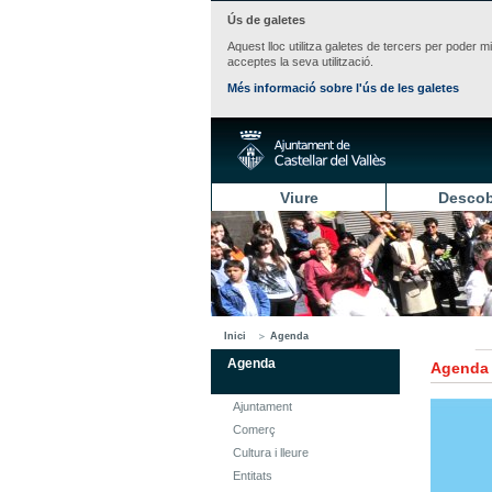
Ús de galetes
Aquest lloc utilitza galetes de tercers per poder m
acceptes la seva utilització.
Més informació sobre l'ús de les galetes
Viure
Descob
Inici
Agenda
Agenda
Agenda
Ajuntament
Comerç
Cultura i lleure
Entitats