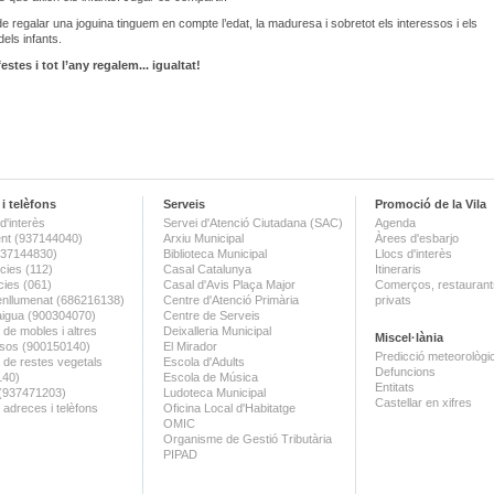
 de regalar una joguina tinguem en compte l’edat, la maduresa i sobretot els interessos i els
dels infants.
stes i tot l’any regalem... igualtat!
i telèfons
Serveis
Promoció de la Vila
d'interès
Servei d'Atenció Ciutadana (SAC)
Agenda
nt (937144040)
Arxiu Municipal
Àrees d'esbarjo
(937144830)
Biblioteca Municipal
Llocs d'interès
ies (112)
Casal Catalunya
Itineraris
ies (061)
Casal d'Avis Plaça Major
Comerços, restaurants
enllumenat (686216138)
Centre d'Atenció Primària
privats
aigua (900304070)
Centre de Serveis
 de mobles i altres
Deixalleria Municipal
Miscel·lània
sos (900150140)
El Mirador
Predicció meteorològi
a de restes vegetals
Escola d'Adults
Defuncions
140)
Escola de Música
Entitats
 (937471203)
Ludoteca Municipal
Castellar en xifres
 adreces i telèfons
Oficina Local d'Habitatge
OMIC
Organisme de Gestió Tributària
PIPAD