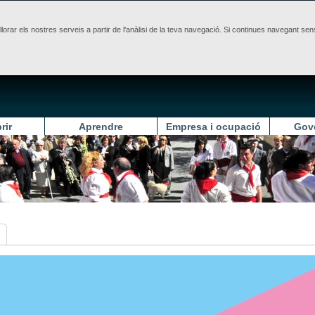
illorar els nostres serveis a partir de l'anàlisi de la teva navegació. Si continues navegant 
rir
Aprendre
Empresa i ocupació
Gov