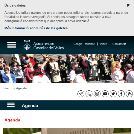
Ús de galetes
Aquest lloc utilitza galetes de tercers per poder millorar els nostres serveis a partir de
l'anàlisi de la teva navegació. Si continues navegant sense canviar la teva
configuració considerarem que acceptes la seva utilització.
Més informació sobre l'ús de les galetes
Google Translate
Inici
Contacte
Inici
Agenda
Agenda
Agenda