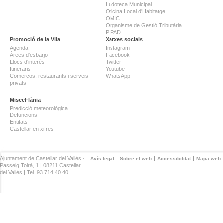
Ludoteca Municipal
Oficina Local d'Habitatge
OMIC
Organisme de Gestió Tributària
PIPAD
Promoció de la Vila
Xarxes socials
Agenda
Instagram
Àrees d'esbarjo
Facebook
Llocs d'interès
Twitter
Itineraris
Youtube
Comerços, restaurants i serveis
WhatsApp
privats
Miscel·lània
Predicció meteorològica
Defuncions
Entitats
Castellar en xifres
Ajuntament de Castellar del Vallès ·
Avís legal
Sobre el web
Accessibilitat
Mapa web
Passeig Tolrà, 1 | 08211 Castellar
del Vallès | Tel. 93 714 40 40