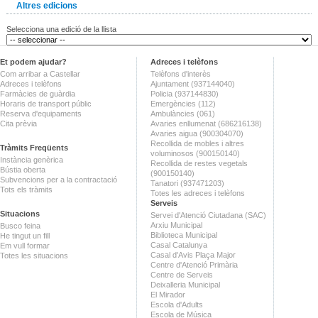
Altres edicions
Selecciona una edició de la llista
Et podem ajudar?
Adreces i telèfons
Com arribar a Castellar
Telèfons d'interès
Adreces i telèfons
Ajuntament (937144040)
Farmàcies de guàrdia
Policia (937144830)
Horaris de transport públic
Emergències (112)
Reserva d'equipaments
Ambulàncies (061)
Cita prèvia
Avaries enllumenat (686216138)
Avaries aigua (900304070)
Recollida de mobles i altres
Tràmits Freqüents
voluminosos (900150140)
Instància genèrica
Recollida de restes vegetals
Bústia oberta
(900150140)
Subvencions per a la contractació
Tanatori (937471203)
Tots els tràmits
Totes les adreces i telèfons
Serveis
Situacions
Servei d'Atenció Ciutadana (SAC)
Arxiu Municipal
Busco feina
Biblioteca Municipal
He tingut un fill
Casal Catalunya
Em vull formar
Casal d'Avis Plaça Major
Totes les situacions
Centre d'Atenció Primària
Centre de Serveis
Deixalleria Municipal
El Mirador
Escola d'Adults
Escola de Música