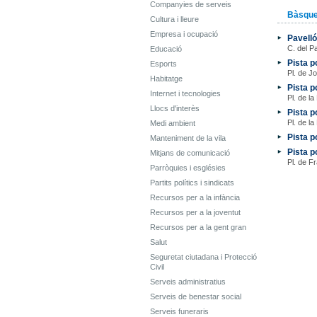
Companyies de serveis
Bàsque
Cultura i lleure
Empresa i ocupació
Pavelló
C. del P
Educació
Pista p
Esports
Pl. de J
Habitatge
Pista p
Internet i tecnologies
Pl. de l
Llocs d'interès
Pista p
Pl. de la 
Medi ambient
Pista p
Manteniment de la vila
Pista p
Mitjans de comunicació
Pl. de F
Parròquies i esglésies
Partits polítics i sindicats
Recursos per a la infància
Recursos per a la joventut
Recursos per a la gent gran
Salut
Seguretat ciutadana i Protecció
Civil
Serveis administratius
Serveis de benestar social
Serveis funeraris