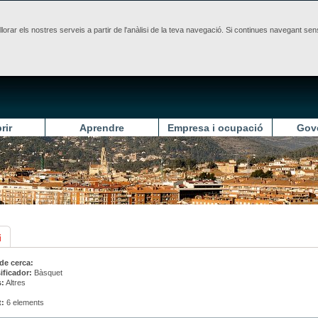
illorar els nostres serveis a partir de l'anàlisi de la teva navegació. Si continues navegant 
rir
Aprendre
Empresa i ocupació
Gov
i
 de cerca:
ificador:
Bàsquet
s:
Altres
t:
6 elements