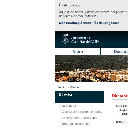
Ús de galetes
Aquest lloc utilitza galetes de tercers per poder m
acceptes la seva utilització.
Més informació sobre l'ús de les galetes
Viure
Descob
Inici
Directori
Directori
Director
Ajuntament
Criteris
Class
Associacions i grups estables
Tipu
Comerç, mercat i consum
Resulta
Altres administracions