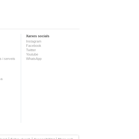
Xarxes socials
Instagram
Facebook
Twitter
Youtube
 i serveis
WhatsApp
ca