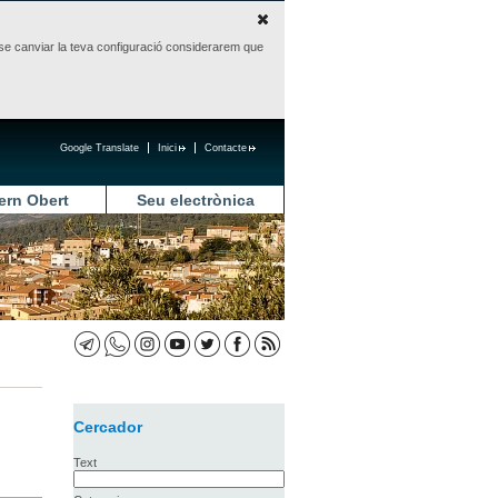
sense canviar la teva configuració considerarem que
Google Translate
Inici
Contacte
ern Obert
Seu electrònica
Cercador
Text