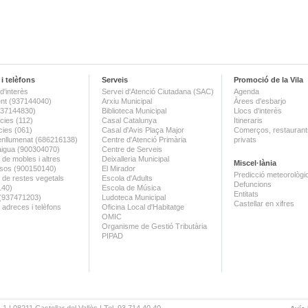
i telèfons
Serveis
Promoció de la Vila
d'interès
Servei d'Atenció Ciutadana (SAC)
Agenda
nt (937144040)
Arxiu Municipal
Àrees d'esbarjo
(937144830)
Biblioteca Municipal
Llocs d'interès
ies (112)
Casal Catalunya
Itineraris
ies (061)
Casal d'Avis Plaça Major
Comerços, restaurants
enllumenat (686216138)
Centre d'Atenció Primària
privats
aigua (900304070)
Centre de Serveis
 de mobles i altres
Deixalleria Municipal
Miscel·lània
sos (900150140)
El Mirador
Predicció meteorològi
a de restes vegetals
Escola d'Adults
Defuncions
140)
Escola de Música
Entitats
 (937471203)
Ludoteca Municipal
Castellar en xifres
 adreces i telèfons
Oficina Local d'Habitatge
OMIC
Organisme de Gestió Tributària
PIPAD