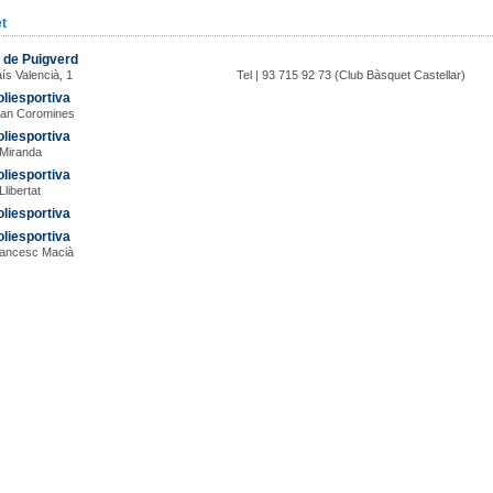
t
 de Puigverd
aís Valencià, 1
Tel | 93 715 92 73 (Club Bàsquet Castellar)
oliesportiva
oan Coromines
oliesportiva
a Miranda
oliesportiva
Llibertat
oliesportiva
oliesportiva
rancesc Macià