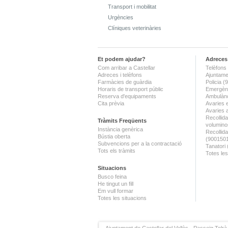
Transport i mobilitat
Urgències
Clíniques veterinàries
Et podem ajudar?
Adreces 
Com arribar a Castellar
Telèfons 
Adreces i telèfons
Ajuntame
Farmàcies de guàrdia
Policia 
Horaris de transport públic
Emergènc
Reserva d'equipaments
Ambulànc
Cita prèvia
Avaries 
Avaries 
Recollida
Tràmits Freqüents
volumino
Instància genèrica
Recollid
Bústia oberta
(900150
Subvencions per a la contractació
Tanatori
Tots els tràmits
Totes les
Situacions
Busco feina
He tingut un fill
Em vull formar
Totes les situacions