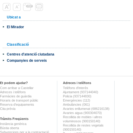
Ubicat a
El Mirador
Classificació
Centres d'atenció ciutadana
Companyies de serveis
Et podem ajudar?
Adreces i telèfons
Com arribar a Castellar
Telèfons d'interès
Adreces i telèfons
Ajuntament (937144040)
Farmàcies de guàrdia
Policia (937144830)
Horaris de transport públic
Emergències (112)
Reserva d'equipaments
Ambulàncies (061)
Cita prèvia
Avaries enllumenat (686216138)
Avaries aigua (900304070)
Recollida de mobles i altres
Tràmits Freqüents
voluminosos (900150140)
Instància genèrica
Recollida de restes vegetals
Bústia oberta
(900150140)
Subvencions per a la contractació