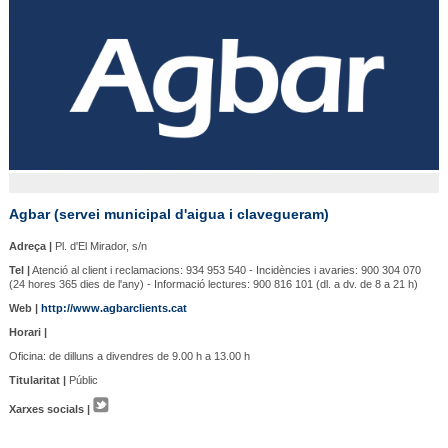
Agbar (servei municipal d'aigua i clavegueram)
Adreça |
Pl. d'El Mirador, s/n
Tel |
Atenció al client i reclamacions: 934 953 540 - Incidències i avaries: 900 304 070
(24 hores 365 dies de l'any) - Informació lectures: 900 816 101 (dl. a dv. de 8 a 21 h)
Web |
http://www.agbarclients.cat
Horari |
Oficina: de dilluns a divendres de 9.00 h a 13.00 h
Titularitat |
Públic
Xarxes socials |