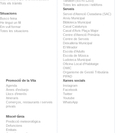
Tanatori (937471203)
Tots els tràmits
Totes les adreces i telèfons
Serveis
Situacions
Servei d'Atenció Ciutadana (SAC)
Arxiu Municipal
Busco feina
Biblioteca Municipal
He tingut un fill
Casal Catalunya
Em vull formar
Casal d'Avis Plaça Major
Totes les situacions
Centre d'Atenció Primària
Centre de Serveis
Deixalleria Municipal
El Mirador
Escola d'Adults
Escola de Música
Ludoteca Municipal
Oficina Local d'Habitatge
OMIC
Organisme de Gestió Tributària
PIPAD
Promoció de la Vila
Xarxes socials
Agenda
Instagram
Àrees d'esbarjo
Facebook
Llocs d'interès
Twitter
Itineraris
Youtube
Comerços, restaurants i serveis
WhatsApp
privats
Miscel·lània
Predicció meteorològica
Defuncions
Entitats