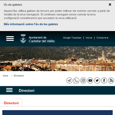
Ús de galetes
Aquest lloc utilitza galetes de tercers per poder millorar els nostres serveis a partir de
l'anàlisi de la teva navegació. Si continues navegant sense canviar la teva
configuració considerarem que acceptes la seva utilització.
Més informació sobre l'ús de les galetes
Google Translate
Inici
Contacte
Inici
Directori
Directori
Directori