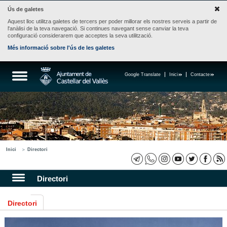
Ús de galetes
Aquest lloc utilitza galetes de tercers per poder millorar els nostres serveis a partir de
l'anàlisi de la teva navegació. Si continues navegant sense canviar la teva
configuració considerarem que acceptes la seva utilització.
Més informació sobre l'ús de les galetes
Google Translate
Inici
Contacte
Inici
Directori
Directori
Directori