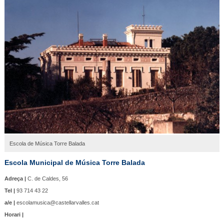
Escola de Música Torre Balada
Escola Municipal de Música Torre Balada
Adreça |
C. de Caldes, 56
Tel |
93 714 43 22
a/e |
escolamusica@castellarvalles.cat
Horari |