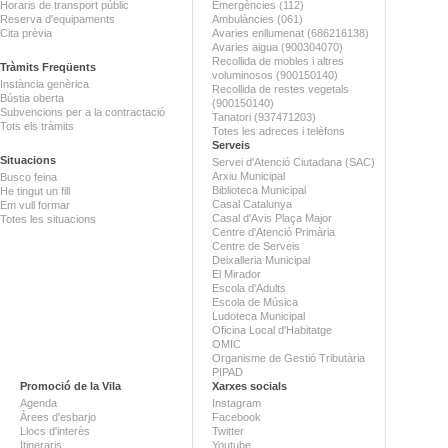
Horaris de transport públic
Emergències (112)
Reserva d'equipaments
Ambulàncies (061)
Cita prèvia
Avaries enllumenat (686216138)
Avaries aigua (900304070)
Recollida de mobles i altres
Tràmits Freqüents
voluminosos (900150140)
Instància genèrica
Recollida de restes vegetals
Bústia oberta
(900150140)
Subvencions per a la contractació
Tanatori (937471203)
Tots els tràmits
Totes les adreces i telèfons
Serveis
Situacions
Servei d'Atenció Ciutadana (SAC)
Arxiu Municipal
Busco feina
Biblioteca Municipal
He tingut un fill
Casal Catalunya
Em vull formar
Casal d'Avis Plaça Major
Totes les situacions
Centre d'Atenció Primària
Centre de Serveis
Deixalleria Municipal
El Mirador
Escola d'Adults
Escola de Música
Ludoteca Municipal
Oficina Local d'Habitatge
OMIC
Organisme de Gestió Tributària
PIPAD
Promoció de la Vila
Xarxes socials
Agenda
Instagram
Àrees d'esbarjo
Facebook
Llocs d'interès
Twitter
Itineraris
Youtube