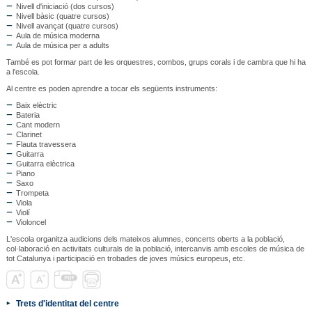
Nivell d'iniciació (dos cursos)
Nivell bàsic (quatre cursos)
Nivell avançat (quatre cursos)
Aula de música moderna
Aula de música per a adults
També es pot formar part de les orquestres, combos, grups corals i de cambra que hi ha
a l'escola.
Al centre es poden aprendre a tocar els següents instruments:
Baix elèctric
Bateria
Cant modern
Clarinet
Flauta travessera
Guitarra
Guitarra elèctrica
Piano
Saxo
Trompeta
Viola
Violí
Violoncel
L'escola organitza audicions dels mateixos alumnes, concerts oberts a la població,
col·laboració en activitats culturals de la població, intercanvis amb escoles de música de
tot Catalunya i participació en trobades de joves músics europeus, etc.
Trets d'identitat del centre