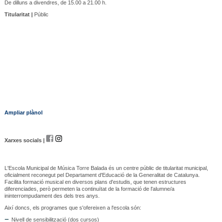
De dilluns a divendres, de 15.00 a 21.00 h.
Titularitat |
Públic
Ampliar plànol
Xarxes socials |
L'Escola Municipal de Música Torre Balada és un centre públic de titularitat municipal,
oficialment reconegut pel Departament d'Educació de la Generalitat de Catalunya.
Facilita formació musical en diversos plans d'estudis, que tenen estructures
diferenciades, però permeten la continuïtat de la formació de l'alumne/a
ininterrompudament des dels tres anys.
Així doncs, els programes que s'ofereixen a l'escola són:
Nivell de sensibilització (dos cursos)