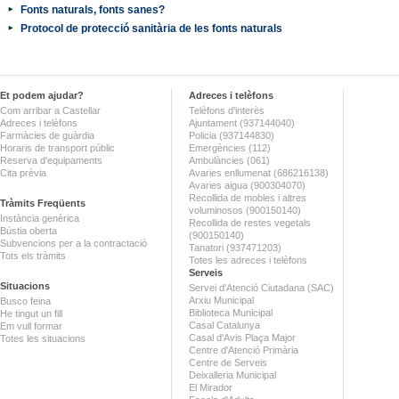
Fonts naturals, fonts sanes?
Protocol de protecció sanitària de les fonts naturals
Et podem ajudar?
Adreces i telèfons
Com arribar a Castellar
Telèfons d'interès
Adreces i telèfons
Ajuntament (937144040)
Farmàcies de guàrdia
Policia (937144830)
Horaris de transport públic
Emergències (112)
Reserva d'equipaments
Ambulàncies (061)
Cita prèvia
Avaries enllumenat (686216138)
Avaries aigua (900304070)
Recollida de mobles i altres
Tràmits Freqüents
voluminosos (900150140)
Instància genèrica
Recollida de restes vegetals
Bústia oberta
(900150140)
Subvencions per a la contractació
Tanatori (937471203)
Tots els tràmits
Totes les adreces i telèfons
Serveis
Situacions
Servei d'Atenció Ciutadana (SAC)
Arxiu Municipal
Busco feina
Biblioteca Municipal
He tingut un fill
Casal Catalunya
Em vull formar
Casal d'Avis Plaça Major
Totes les situacions
Centre d'Atenció Primària
Centre de Serveis
Deixalleria Municipal
El Mirador