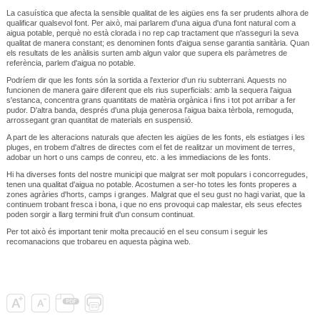
La casuística que afecta la sensible qualitat de les aigües ens fa ser prudents alhora de
qualificar qualsevol font. Per això, mai parlarem d'una aigua d'una font natural com a
aigua potable, perquè no està clorada i no rep cap tractament que n'asseguri la seva
qualitat de manera constant; es denominen fonts d'aigua sense garantia sanitària. Quan
els resultats de les anàlisis surten amb algun valor que supera els paràmetres de
referència, parlem d'aigua no potable.
Podríem dir que les fonts són la sortida a l'exterior d'un riu subterrani. Aquests no
funcionen de manera gaire diferent que els rius superficials: amb la sequera l'aigua
s'estanca, concentra grans quantitats de matèria orgànica i fins i tot pot arribar a fer
pudor. D'altra banda, després d'una pluja generosa l'aigua baixa tèrbola, remoguda,
arrossegant gran quantitat de materials en suspensió.
A part de les alteracions naturals que afecten les aigües de les fonts, els estiatges i les
pluges, en trobem d'altres de directes com el fet de realitzar un moviment de terres,
adobar un hort o uns camps de conreu, etc. a les immediacions de les fonts.
Hi ha diverses fonts del nostre municipi que malgrat ser molt populars i concorregudes,
tenen una qualitat d'aigua no potable. Acostumen a ser-ho totes les fonts properes a
zones agràries d'horts, camps i granges. Malgrat que el seu gust no hagi variat, que la
continuem trobant fresca i bona, i que no ens provoqui cap malestar, els seus efectes
poden sorgir a llarg termini fruit d'un consum continuat.
Per tot això és important tenir molta precaució en el seu consum i seguir les
recomanacions que trobareu en aquesta pàgina web.