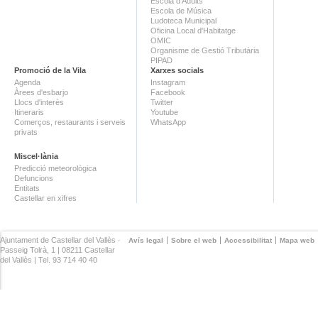
Escola d'Adults
Escola de Música
Ludoteca Municipal
Oficina Local d'Habitatge
OMIC
Organisme de Gestió Tributària
PIPAD
Promoció de la Vila
Xarxes socials
Agenda
Instagram
Àrees d'esbarjo
Facebook
Llocs d'interès
Twitter
Itineraris
Youtube
Comerços, restaurants i serveis
WhatsApp
privats
Miscel·lània
Predicció meteorològica
Defuncions
Entitats
Castellar en xifres
Ajuntament de Castellar del Vallès ·
Avís legal
Sobre el web
Accessibilitat
Mapa web
Passeig Tolrà, 1 | 08211 Castellar
del Vallès | Tel. 93 714 40 40