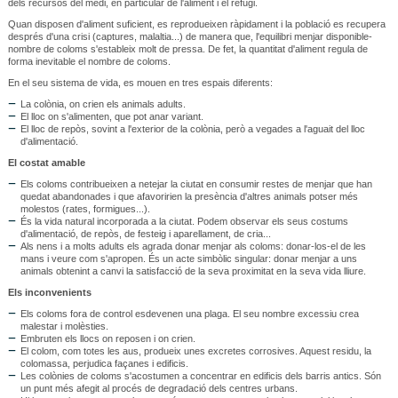
dels recursos del medi, en particular de l'aliment i el refugi.
Quan disposen d'aliment suficient, es reprodueixen ràpidament i la població es recupera
després d'una crisi (captures, malaltia...) de manera que, l'equilibri menjar disponible-
nombre de coloms s'estableix molt de pressa. De fet, la quantitat d'aliment regula de
forma inevitable el nombre de coloms.
En el seu sistema de vida, es mouen en tres espais diferents:
La colònia, on crien els animals adults.
El lloc on s'alimenten, que pot anar variant.
El lloc de repòs, sovint a l'exterior de la colònia, però a vegades a l'aguait del lloc
d'alimentació.
El costat amable
Els coloms contribueixen a netejar la ciutat en consumir restes de menjar que han
quedat abandonades i que afavoririen la presència d'altres animals potser més
molestos (rates, formigues...).
És la vida natural incorporada a la ciutat. Podem observar els seus costums
d'alimentació, de repòs, de festeig i aparellament, de cria...
Als nens i a molts adults els agrada donar menjar als coloms: donar-los-el de les
mans i veure com s'apropen. És un acte simbòlic singular: donar menjar a uns
animals obtenint a canvi la satisfacció de la seva proximitat en la seva vida lliure.
Els inconvenients
Els coloms fora de control esdevenen una plaga. El seu nombre excessiu crea
malestar i molèsties.
Embruten els llocs on reposen i on crien.
El colom, com totes les aus, produeix unes excretes corrosives. Aquest residu, la
colomassa, perjudica façanes i edificis.
Les colònies de coloms s'acostumen a concentrar en edificis dels barris antics. Són
un punt més afegit al procés de degradació dels centres urbans.