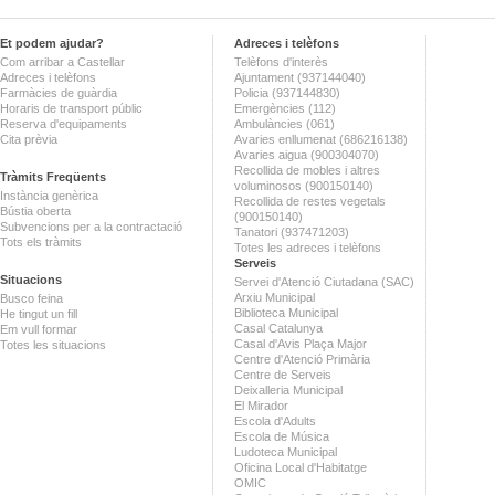
Et podem ajudar?
Adreces i telèfons
Com arribar a Castellar
Telèfons d'interès
Adreces i telèfons
Ajuntament (937144040)
Farmàcies de guàrdia
Policia (937144830)
Horaris de transport públic
Emergències (112)
Reserva d'equipaments
Ambulàncies (061)
Cita prèvia
Avaries enllumenat (686216138)
Avaries aigua (900304070)
Recollida de mobles i altres
Tràmits Freqüents
voluminosos (900150140)
Instància genèrica
Recollida de restes vegetals
Bústia oberta
(900150140)
Subvencions per a la contractació
Tanatori (937471203)
Tots els tràmits
Totes les adreces i telèfons
Serveis
Situacions
Servei d'Atenció Ciutadana (SAC)
Arxiu Municipal
Busco feina
Biblioteca Municipal
He tingut un fill
Casal Catalunya
Em vull formar
Casal d'Avis Plaça Major
Totes les situacions
Centre d'Atenció Primària
Centre de Serveis
Deixalleria Municipal
El Mirador
Escola d'Adults
Escola de Música
Ludoteca Municipal
Oficina Local d'Habitatge
OMIC