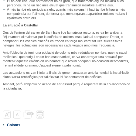
Hi ha cert risc, que normalment no és greu, que transmetin alguna malaltia a les
persones. Hi ha un risc més elevat que transmetin malalties a altres aus.
A més també els perjudica a ells: quants més coloms hi hagi també hi haurà més
competència per l'aliment, de forma que començaran a aparèixer coloms malalts i
epidèmies entre ells.
La situació a Castellar
Des de l'entorn del carrer de Sant Iscle i de la mateixa rectoria, es va fer arribar a
l'Ajuntament el malestar per la colònia de coloms instal·lada al campanar. De fet, el
campanar i les escales d'accés es troben en força mal estat tot i les successives
neteges; les actuacions són necessàries cada vegada amb més freqüència.
Amb l'objectiu de tenir una població de coloms més reduïda en nombre, que no causi
molèsties i que estigui en un bon estat sanitari, es va encarregar una actuació per
mantenir aquesta colònia en un nombre que resulti adequat i no ocasioni incomoditats,
frenant el deteriorament d'aquest element patrimonial.
Les actuacions es van iniciar a finals de gener i acabaran amb la neteja i la instal·lació
d'una xarxa ornitològica per tal d'evitar-hi l'assentament de colònies.
Amb tot, però, l'objectiu no acaba de ser assolit perquè requereix de la col·laboració de
la ciutadania.
Coloms