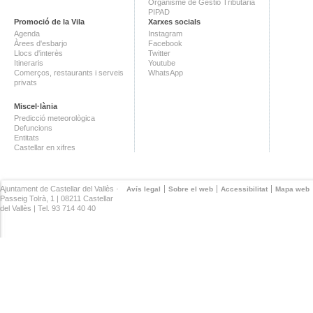
Organisme de Gestió Tributària
PIPAD
Promoció de la Vila
Xarxes socials
Agenda
Instagram
Àrees d'esbarjo
Facebook
Llocs d'interès
Twitter
Itineraris
Youtube
Comerços, restaurants i serveis
WhatsApp
privats
Miscel·lània
Predicció meteorològica
Defuncions
Entitats
Castellar en xifres
Ajuntament de Castellar del Vallès ·
Avís legal
Sobre el web
Accessibilitat
Mapa web
Passeig Tolrà, 1 | 08211 Castellar
del Vallès | Tel. 93 714 40 40