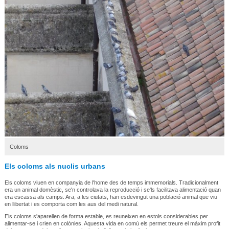
Coloms
Els coloms als nuclis urbans
Els coloms viuen en companyia de l'home des de temps immemorials. Tradicionalment
era un animal domèstic, se'n controlava la reproducció i se'ls facilitava alimentació quan
era escassa als camps. Ara, a les ciutats, han esdevingut una població animal que viu
en llibertat i es comporta com les aus del medi natural.
Els coloms s'aparellen de forma estable, es reuneixen en estols considerables per
alimentar-se i crien en colònies. Aquesta vida en comú els permet treure el màxim profit