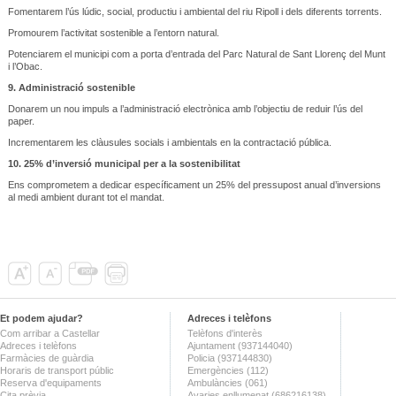
Fomentarem l’ús lúdic, social, productiu i ambiental del riu Ripoll i dels diferents torrents.
Promourem l’activitat sostenible a l’entorn natural.
Potenciarem el municipi com a porta d’entrada del Parc Natural de Sant Llorenç del Munt
i l’Obac.
9.
Administració sostenible
Donarem un nou impuls a l’administració electrònica amb l’objectiu de reduir l’ús del
paper.
Incrementarem les clàusules socials i ambientals en la contractació pública.
10.
25% d’inversió municipal per a la sostenibilitat
Ens comprometem a dedicar específicament un 25% del pressupost anual d’inversions
al medi ambient durant tot el mandat.
Et podem ajudar?
Adreces i telèfons
Com arribar a Castellar
Telèfons d'interès
Adreces i telèfons
Ajuntament (937144040)
Farmàcies de guàrdia
Policia (937144830)
Horaris de transport públic
Emergències (112)
Reserva d'equipaments
Ambulàncies (061)
Cita prèvia
Avaries enllumenat (686216138)