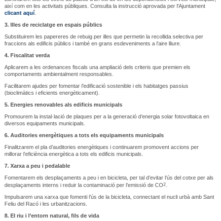
així com en les activitats públiques. Consulta la instrucció aprovada per l'Ajuntament
clicant aquí
.
3.
Illes de reciclatge en espais públics
Substituirem les papereres de rebuig per illes que permetin la recollida selectiva per
fraccions als edificis públics i també en grans esdeveniments a l’aire lliure.
4.
Fiscalitat verda
Aplicarem a les ordenances fiscals una ampliació dels criteris que premien els
comportaments ambientalment responsables.
Facilitarem ajudes per fomentar l’edificació sostenible i els habitatges passius
(bioclimàtics i eficients energèticament).
5.
Energies renovables als edificis municipals
Promourem la instal·lació de plaques per a la generació d’energia solar fotovoltaica en
diversos equipaments municipals.
6.
Auditories energètiques a tots els equipaments municipals
Finalitzarem el pla d’auditories energètiques i continuarem promovent accions per
millorar l’eficiència energètica a tots els edificis municipals.
7.
Xarxa a peu i pedalable
Fomentarem els desplaçaments a peu i en bicicleta, per tal d’evitar l’ús del cotxe per als
desplaçaments interns i reduir la contaminació per l’emissió de CO
2
.
Impulsarem una xarxa que fomenti l’ús de la bicicleta, connectant el nucli urbà amb Sant
Feliu del Racó i les urbanitzacions.
8.
El riu i l’entorn natural, fils de vida