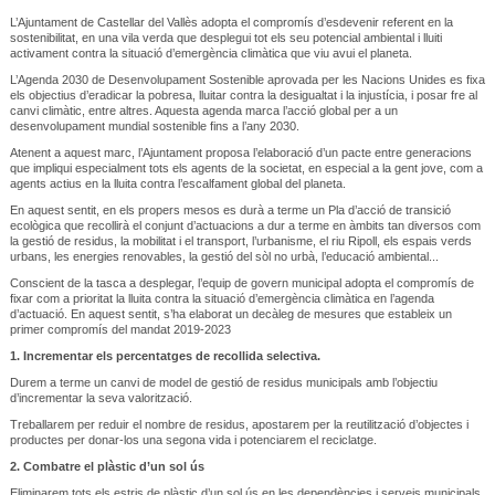
L’Ajuntament de Castellar del Vallès adopta el compromís d’esdevenir referent en la
sostenibilitat, en una vila verda que desplegui tot els seu potencial ambiental i lluiti
activament contra la situació d’emergència climàtica que viu avui el planeta.
L’Agenda 2030 de Desenvolupament Sostenible aprovada per les Nacions Unides es fixa
els objectius d’eradicar la pobresa, lluitar contra la desigualtat i la injustícia, i posar fre al
canvi climàtic, entre altres. Aquesta agenda marca l’acció global per a un
desenvolupament mundial sostenible fins a l’any 2030.
Atenent a aquest marc, l’Ajuntament proposa l’elaboració d’un pacte entre generacions
que impliqui especialment tots els agents de la societat, en especial a la gent jove, com a
agents actius en la lluita contra l’escalfament global del planeta.
En aquest sentit, en els propers mesos es durà a terme un Pla d’acció de transició
ecològica que recollirà el conjunt d’actuacions a dur a terme en àmbits tan diversos com
la gestió de residus, la mobilitat i el transport, l’urbanisme, el riu Ripoll, els espais verds
urbans, les energies renovables, la gestió del sòl no urbà, l’educació ambiental...
Conscient de la tasca a desplegar, l’equip de govern municipal adopta el compromís de
fixar com a prioritat la lluita contra la situació d’emergència climàtica en l’agenda
d’actuació. En aquest sentit, s’ha elaborat un decàleg de mesures que estableix un
primer compromís del mandat 2019-2023
1.
Incrementar els percentatges de recollida selectiva.
Durem a terme un canvi de model de gestió de residus municipals amb l’objectiu
d’incrementar la seva valorització.
Treballarem per reduir el nombre de residus, apostarem per la reutilització d’objectes i
productes per donar-los una segona vida i potenciarem el reciclatge.
2.
Combatre el plàstic d’un sol ús
Eliminarem tots els estris de plàstic d’un sol ús en les dependències i serveis municipals,