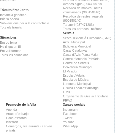
Avaries aigua (900304070)
Recollida de mobles i altres
Tràmits Freqüents
voluminosos (900150140)
Instància genèrica
Recollida de restes vegetals
Bústia oberta
(900150140)
Subvencions per a la contractació
Tanatori (937471203)
Tots els tràmits
Totes les adreces i telèfons
Serveis
Situacions
Servei d'Atenció Ciutadana (SAC)
Arxiu Municipal
Busco feina
Biblioteca Municipal
He tingut un fill
Casal Catalunya
Em vull formar
Casal d'Avis Plaça Major
Totes les situacions
Centre d'Atenció Primària
Centre de Serveis
Deixalleria Municipal
El Mirador
Escola d'Adults
Escola de Música
Ludoteca Municipal
Oficina Local d'Habitatge
OMIC
Organisme de Gestió Tributària
PIPAD
Promoció de la Vila
Xarxes socials
Agenda
Instagram
Àrees d'esbarjo
Facebook
Llocs d'interès
Twitter
Itineraris
Youtube
Comerços, restaurants i serveis
WhatsApp
privats