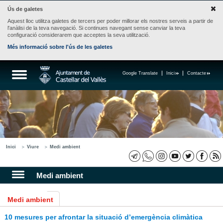
Ús de galetes
Aquest lloc utilitza galetes de tercers per poder millorar els nostres serveis a partir de
l'anàlisi de la teva navegació. Si continues navegant sense canviar la teva
configuració considerarem que acceptes la seva utilització.
Més informació sobre l'ús de les galetes
Google Translate
Inici
Contacte
Inici
Viure
Medi ambient
Medi ambient
Medi ambient
10 mesures per afrontar la situació d’emergència climàtica