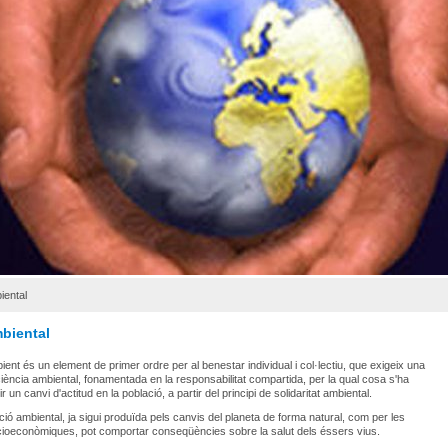
iental
mbiental
ient és un element de primer ordre per al benestar individual i col·lectiu, que exigeix una
ència ambiental, fonamentada en la responsabilitat compartida, per la qual cosa s'ha
 un canvi d'actitud en la població, a partir del principi de solidaritat ambiental.
ió ambiental, ja sigui produïda pels canvis del planeta de forma natural, com per les
ocioeconòmiques, pot comportar conseqüències sobre la salut dels éssers vius.