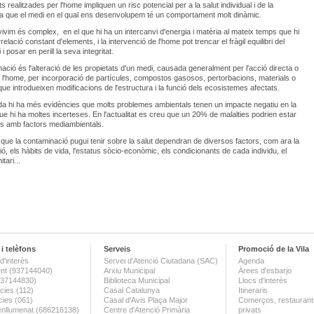
ts realitzades per l'home impliquen un risc potencial per a la salut individual i de la
ja que el medi en el qual ens desenvolupem té un comportament molt dinàmic
.
vivim és complex, en el que hi ha un intercanvi d'energia i matèria al mateix temps que hi
relació constant d'elements, i la intervenció de l'home pot trencar el fràgil equilibri del
i posar en perill la seva integritat.
ació és l'alteració de les propietats d'un medi, causada generalment per l'acció directa o
e l'home, per incorporació de partícules, compostos gasosos, pertorbacions, materials o
que introdueixen modificacions de l'estructura i la funció dels ecosistemes afectats.
a hi ha més evidències que molts problemes ambientals tenen un impacte negatiu en la
 que hi ha moltes incerteses. En l'actualitat es creu que un 20% de malalties podrien estar
es amb factors mediambientals.
 que la contaminació pugui tenir sobre la salut dependran de diversos factors, com ara la
ió, els hàbits de vida, l'estatus sòcio-econòmic, els condicionants de cada individu, el
tari...
i telèfons
Serveis
Promoció de la Vila
d'interès
Servei d'Atenció Ciutadana (SAC)
Agenda
nt (937144040)
Arxiu Municipal
Àrees d'esbarjo
(937144830)
Biblioteca Municipal
Llocs d'interès
ies (112)
Casal Catalunya
Itineraris
ies (061)
Casal d'Avis Plaça Major
Comerços, restaurants
enllumenat (686216138)
Centre d'Atenció Primària
privats