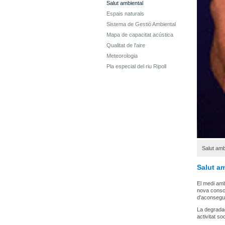
Salut ambiental
Espais naturals
Sistema de Gestió Ambiental
Mapa de capacitat acústica
Qualitat de l'aire
Meteorologia
Pla especial del riu Ripoll
Salut amb
Salut a
El medi amb
nova consci
d'aconseguir
La degradac
activitat s