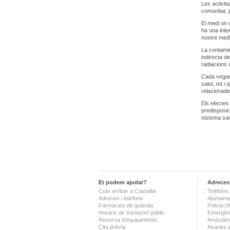
Les activita
comunitat, 
El medi on 
ha una inter
nostre medi 
La contamin
indirecta d
radiacions 
Cada vegad
salut, tot i
relacionad
Els efectes
predisposic
sistema sani
Et podem ajudar?
Adreces 
Com arribar a Castellar
Telèfons 
Adreces i telèfons
Ajuntame
Farmàcies de guàrdia
Policia 
Horaris de transport públic
Emergènc
Reserva d'equipaments
Ambulànc
Cita prèvia
Avaries 