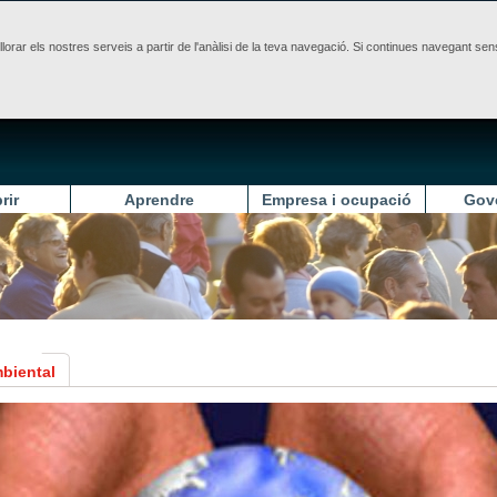
illorar els nostres serveis a partir de l'anàlisi de la teva navegació. Si continues navegant 
rir
Aprendre
Empresa i ocupació
Gov
mbiental