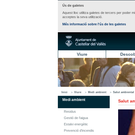
Ús de galetes
Aquest lloc utilitza galetes de tercers per poder m
acceptes la seva utilització.
Més informació sobre l'ús de les galetes
Viure
Descob
Inici
Viure
Medi ambient
Salut ambiental
Medi ambient
Salut a
Residus
Gestió de l'aigua
Estalvi energètic
Prevenció d'incendis