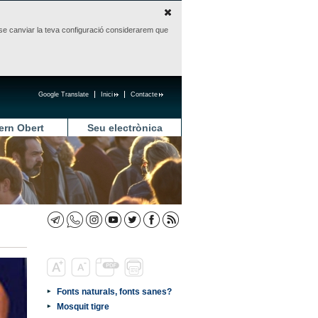
sense canviar la teva configuració considerarem que
Google Translate
Inici
Contacte
ern Obert
Seu electrònica
Fonts naturals, fonts sanes?
Mosquit tigre