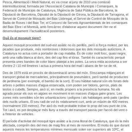
Pesca, Alimentació i Medi Natural, es va crear al juny de 2010 una comissió
interinstitucional, formada per l’Associació Catalana de Municipis i Comarques, la
Federació de Municipis de Catalunya, l’Agència de Salut Pública de Barcelona, la
Diputació de Barcelona, Dipsalut de la Diputació de Girona, la Diputació de Tarragona, el
Servei de Control de Mosquits del Baix Llobregat, el Servei de Control de Mosquits de la
Badia de Roses i del Baix Ter, el Consorci de Serveis Agroambientals de les comarques
del Baix Ebre i el Montsià, amb l’encàrrec d’elaborar aquest document i fer-ne el
desenvolupament i l’actualització posteriors.
Què és el mosquit tigre?
Aquest mosquit procedent del sud-est asiàtic no és perillós, però si força molest, per les
picades que produeix, més nombroses i doloroses que les dels mosquits autòctons. A
Catalunya no actua com a portador de cap malaltia. És de color molt fosc, quasi negre,
amb una ratlla blanca al dors, des del cap fins el tòrax. També és característic perquè
presenta unes bandes de color blanc platejat a les potes. La seva mida acostuma a ser
d'entre 2 i 10 mil·límetres i actua a primera hora del matí i abans de fer-se de nit.
Des de 1979 està en procés de disseminació arreu del món. S'escampa mitjançant el
transport global de mercaderies, principalment de pneumàtics, però també de productes
de jardineria (per exemple, el bambú de la sort). El seu hàbitat natural són els forats dels
arbres o petites masses d'aigua estancada, com poden ser bidons, gerros, plats de
testos o cubells. Sempre, això sí, en medis propers a la presència humana. No els
agrada posar els ous en aigües en moviment ni en masses d'aigua gaire grans. Les
zones més sensibles són les urbanitzacions i polígons i als habitatges amb patis i jardins
dels nuclis urbans. El seu radi de vol és relativament curt, amb un màxim de 400 metres
(normalment 150 metres). Per això és molt probable trobar-lo prop del seu punt de cria.
Tot i això, es pot desplaçar més lluny a través del transport passiu per l'acció del vent o
a l'interior de vehicles.
El període d'activitat del mosquit tigre asiàtic a la zona litoral de Catalunya, que és la més
afectada, comprèn des del mes de maig fins al mes de novembre. El motiu és que durant
aquests mesos les temperatures mínimes mensuals solen ser superiors als 10ºC, el