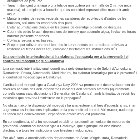
ornaments de jardí, etc.
Tapar, mitjançant una tapa o una tela de mosquitera prima (malla de 2 mm de mida
màxima), els recipients a l’exterior que es consideri imprescindible mantenir amb
aigua.
Mantenir netes de restes vegetals les canaleres de recol·lecció d’aigües de les
teulades, així com els embornals dels patis.
Evitar acumulacions d'aigua en les zones de drenatge o canals de desguàs.
Cobrir els petits forats i depressions del terreny que acumulin aigua, i evitar els forats
naturals presents en troncs.
Col·locar peixos a les basses.
Si opteu per utilitzar un repel·lent, feu-lo servir només per a realitzar activitats a
l'exterior i el temps necessari, complint estrictament les instruccions d'ús.
Una comissió interinstitucional ha elaborat l’estratègia per a la prevenció i el
control del mosquit tigre a Catalunya
Una comissió interinstitucional, coordinada pels departaments de Salut i d’Agricultura,
Ramaderia, Pesca, Alimentació i Medi Natural, ha elaborat l’estratègia per a la prevenció i
el control del mosquit tigre a Catalunya.
L’arribada del mosquit tigre a Catalunya l’any 2004 va promoure el desenvolupament de
diverses accions des dels organismes implicats dels territoris afectats (ajuntaments,
consells comarcals, diputacions i Generalitat de Catalunya), amb la finalitat de reduir les
molèsties que provoca i minimitzar-ne la propagació.
No obstant això, la dispersió del mosquit s’ha anat estenent al llarg d’aquests anys, i han
augmentat les institucions implicades en la prevenció i el control. Així mateix, cada cop
es tenen més coneixements i experiència entorn d’aquest problema.
En conseqüència, s'ha fet necessari establir un protocol harmonitzat de mesures de
prevenció i control del mosquit tigre a Catalunya, que signifiqui una eina bàsica
d’actuació a totes les institucions que hi estan involucrades.
Per això, sota la coordinació dels departaments de Salut i d’Agricultura, Ramaderia,