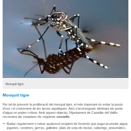
Mosquit tigre
Mosquit tigre
Per tal de prevenir la proliferació del mosquit tigre, el més important és evitar la posta
d'ous i el creixement de les larves aquàtiques. Això s'aconsegueix eliminant els punts
d'aigua on poden créixer. Amb aquest objectiu, l'Ajuntament de Castellar del Vallès
recomana als ciutadans els següents
consells
:
Buidar regularment o retirar qualsevol recipient de l'exterior que pugui acumular aigua:
joguines, cendrers, gerros, galledes, plats de sota els testos, safareigs, pneumàtics,