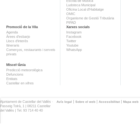
Escola de Música
Ludoteca Municipal
Oficina Local d'Habitatge
OMIC
Organisme de Gestió Tributària
PIPAD
Promoció de la Vila
Xarxes socials
Agenda
Instagram
Àrees d'esbarjo
Facebook
Llocs d'interès
Twitter
Itineraris
Youtube
Comerços, restaurants i serveis
WhatsApp
privats
Miscel·lània
Predicció meteorològica
Defuncions
Entitats
Castellar en xifres
Ajuntament de Castellar del Vallès ·
Avís legal
Sobre el web
Accessibilitat
Mapa web
Passeig Tolrà, 1 | 08211 Castellar
del Vallès | Tel. 93 714 40 40