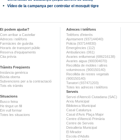
Vídeo de la campanya per controlar el mosquit tigre
Et podem ajudar?
Adreces i telèfons
Com arribar a Castellar
Telèfons d'interès
Adreces i telèfons
Ajuntament (937144040)
Farmàcies de guàrdia
Policia (937144830)
Horaris de transport públic
Emergències (112)
Reserva d'equipaments
Ambulàncies (061)
Cita prèvia
Avaries enllumenat (686216138)
Avaries aigua (900304070)
Recollida de mobles i altres
Tràmits Freqüents
voluminosos (900150140)
Instància genèrica
Recollida de restes vegetals
Bústia oberta
(900150140)
Subvencions per a la contractació
Tanatori (937471203)
Tots els tràmits
Totes les adreces i telèfons
Serveis
Situacions
Servei d'Atenció Ciutadana (SAC)
Arxiu Municipal
Busco feina
Biblioteca Municipal
He tingut un fill
Casal Catalunya
Em vull formar
Casal d'Avis Plaça Major
Totes les situacions
Centre d'Atenció Primària
Centre de Serveis
Deixalleria Municipal
El Mirador
Escola d'Adults