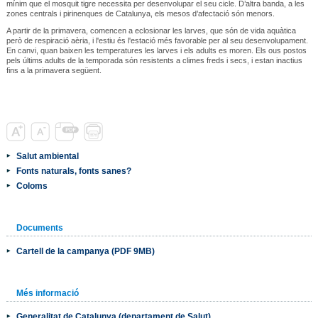
mínim que el mosquit tigre necessita per desenvolupar el seu cicle. D’altra banda, a les
zones centrals i pirinenques de Catalunya, els mesos d’afectació són menors.
A partir de la primavera, comencen a eclosionar les larves, que són de vida aquàtica
però de respiració aèria, i l'estiu és l'estació més favorable per al seu desenvolupament.
En canvi, quan baixen les temperatures les larves i els adults es moren. Els ous postos
pels últims adults de la temporada són resistents a climes freds i secs, i estan inactius
fins a la primavera següent.
Salut ambiental
Fonts naturals, fonts sanes?
Coloms
Documents
Cartell de la campanya (PDF 9MB)
Més informació
Generalitat de Catalunya (departament de Salut)