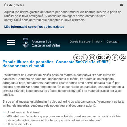
Ús de galetes
Aquest lloc utilitza galetes de tercers per poder millorar els nostres serveis a partir de
l'anàlisi de la teva navegació. Si continues navegant sense canviar la teva
configuració considerarem que acceptes la seva utilització.
Més informació sobre l'ús de les galetes
Google Translate
Inici
Contacte
Espais lliures de pantalles. Connecta amb els teus fills,
desconnecta el mòbil
L'Ajuntament de Castellar del Vallès posa en marxa la campanya "Espais lliures de
pantalles. Connecta els teus fills, desconnecta el mòbil". Es tracta d'una proposta
adreçada a bars, restaurants, cafeteries i pastisseries amb servei de taula que té per
objectiu sensibilitzar sobre l'impacte de l'ús excessiu de les pantalles, especialment en la
primera infància, i que consta de vídeos de sensibilització i de material pràctic per a les
famílies.
Si sou un d'aquests establiments i voleu adherir-vos a la campanya, l'Ajuntament us farà
arribar els materials següents (els podeu veure al document adjunt):
Un adhesiu amb el lema
200 fulletons d'activitats que promouen activitats creatives sense dispositius mòbils
per regalar a les famílies amb infants que visitin el vostre establiment
50 llapis de colors