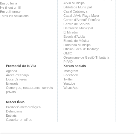
Arxiu Municipal
Busco feina
Biblioteca Municipal
He tingut un fill
Casal Catalunya
Em vull formar
Casal d'Avis Plaça Major
Totes les situacions
Centre d'Atenció Primària
Centre de Serveis
Deixalleria Municipal
El Mirador
Escola d'Adults
Escola de Música
Ludoteca Municipal
Oficina Local d'Habitatge
OMIC
Organisme de Gestió Tributària
PIPAD
Promoció de la Vila
Xarxes socials
Agenda
Instagram
Àrees d'esbarjo
Facebook
Llocs d'interès
Twitter
Itineraris
Youtube
Comerços, restaurants i serveis
WhatsApp
privats
Miscel·lània
Predicció meteorològica
Defuncions
Entitats
Castellar en xifres