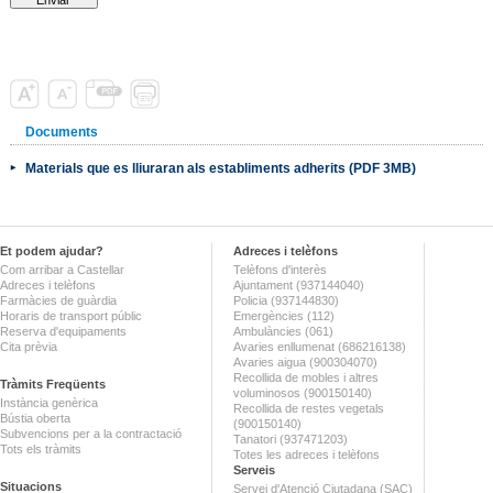
Documents
Materials que es lliuraran als establiments adherits (PDF 3MB)
Et podem ajudar?
Adreces i telèfons
Com arribar a Castellar
Telèfons d'interès
Adreces i telèfons
Ajuntament (937144040)
Farmàcies de guàrdia
Policia (937144830)
Horaris de transport públic
Emergències (112)
Reserva d'equipaments
Ambulàncies (061)
Cita prèvia
Avaries enllumenat (686216138)
Avaries aigua (900304070)
Recollida de mobles i altres
Tràmits Freqüents
voluminosos (900150140)
Instància genèrica
Recollida de restes vegetals
Bústia oberta
(900150140)
Subvencions per a la contractació
Tanatori (937471203)
Tots els tràmits
Totes les adreces i telèfons
Serveis
Situacions
Servei d'Atenció Ciutadana (SAC)