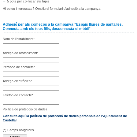
5 pots per col·locar els llapis
Hi esteu interessats? Ompliu el formulari d'adhesió a la campanya.
Adhesió per als começos a la campanya “Espais lliures de pantalles.
Connecta amb els teus fills, desconnecta el mòbil”
Nom de l'establiment*
Adreça de l'establiment*
Persona de contacte*
Adreça electrònica*
Telèfon de contacte*
Política de protecció de dades
Consulta aquí la política de protecció de dades personals de l'Ajuntament de
Castellar
(*) Camps obligatoris