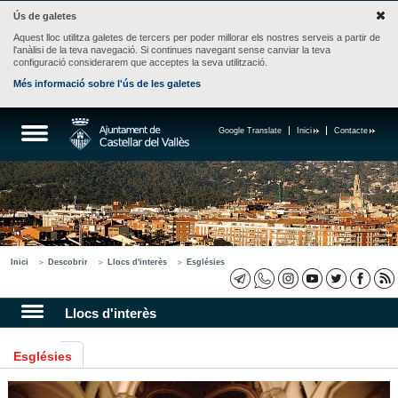
Ús de galetes
Aquest lloc utilitza galetes de tercers per poder millorar els nostres serveis a partir de
l'anàlisi de la teva navegació. Si continues navegant sense canviar la teva
configuració considerarem que acceptes la seva utilització.
Més informació sobre l'ús de les galetes
Google Translate
Inici
Contacte
Inici
Descobrir
Llocs d'interès
Esglésies
Llocs d'interès
Esglésies