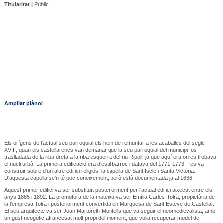
Titularitat |
Públic
Ampliar plànol
Els orígens de l'actual seu parroquial els hem de remuntar a les acaballes del segle
XVIII, quan els castellarencs van demanar que la seu parroquial del municipi fos
traslladada de la riba dreta a la riba esquerra del riu Ripoll, ja que aquí era on es trobava
el nucli urbà. La primera edificació era d'estil barroc i datava del 1771-1773. I es va
construir sobre d'un altre edifici religiós, la capella de Sant Iscle i Santa Victòria.
D'aquesta capella se'n té poc coneixement, però està documentada ja al 1636.
Aquest primer edifici va ser substituït posteriorment per l'actual edifici aixecat entre els
anys 1885 i 1892. La promotora de la mateixa va ser Emília Carles-Tolrà, propietària de
la l'empresa Tolrà i posteriorment convertida en Marquesa de Sant Esteve de Castellar.
El seu arquitecte va ser Joan Martorell i Montells que va seguir el neomedievalista, amb
un gust neogòtic afrancesat molt propi del moment, que volia recuperar model de