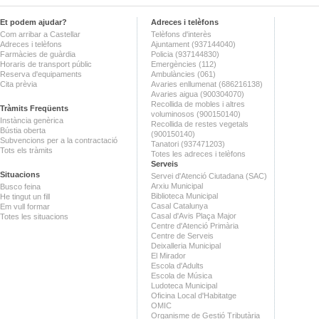
Et podem ajudar?
Adreces i telèfons
Com arribar a Castellar
Telèfons d'interès
Adreces i telèfons
Ajuntament (937144040)
Farmàcies de guàrdia
Policia (937144830)
Horaris de transport públic
Emergències (112)
Reserva d'equipaments
Ambulàncies (061)
Cita prèvia
Avaries enllumenat (686216138)
Avaries aigua (900304070)
Recollida de mobles i altres
Tràmits Freqüents
voluminosos (900150140)
Instància genèrica
Recollida de restes vegetals
Bústia oberta
(900150140)
Subvencions per a la contractació
Tanatori (937471203)
Tots els tràmits
Totes les adreces i telèfons
Serveis
Situacions
Servei d'Atenció Ciutadana (SAC)
Arxiu Municipal
Busco feina
Biblioteca Municipal
He tingut un fill
Casal Catalunya
Em vull formar
Casal d'Avis Plaça Major
Totes les situacions
Centre d'Atenció Primària
Centre de Serveis
Deixalleria Municipal
El Mirador
Escola d'Adults
Escola de Música
Ludoteca Municipal
Oficina Local d'Habitatge
OMIC
Organisme de Gestió Tributària