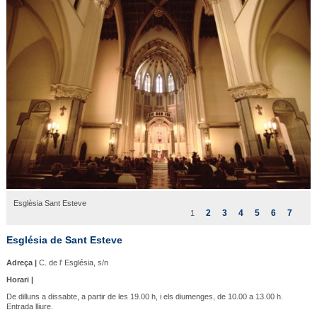
Esglèsia Sant Esteve
2
3
4
5
6
7
1
Església de Sant Esteve
Adreça |
C. de l' Església, s/n
Horari |
De dilluns a dissabte, a partir de les 19.00 h, i els diumenges, de 10.00 a 13.00 h.
Entrada lliure.