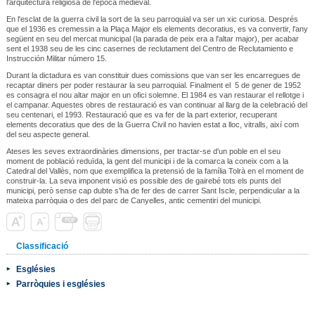
l'arquitectura religiosa de l'època medieval.
En l'esclat de la guerra civil la sort de la seu parroquial va ser un xic curiosa. Després
que el 1936 es cremessin a la Plaça Major els elements decoratius, es va convertir, l'any
següent en seu del mercat municipal (la parada de peix era a l'altar major), per acabar
sent el 1938 seu de les cinc casernes de reclutament del Centro de Reclutamiento e
Instrucción Militar número 15.
Durant la dictadura es van constituir dues comissions que van ser les encarregues de
recaptar diners per poder restaurar la seu parroquial. Finalment el 5 de gener de 1952
es consagra el nou altar major en un ofici solemne. El 1984 es van restaurar el rellotge i
el campanar. Aquestes obres de restauració es van continuar al llarg de la celebració del
seu centenari, el 1993. Restauració que es va fer de la part exterior, recuperant
elements decoratius que des de la Guerra Civil no havien estat a lloc, vitralls, així com
del seu aspecte general.
Ateses les seves extraordinàries dimensions, per tractar-se d'un poble en el seu
moment de població reduïda, la gent del municipi i de la comarca la coneix com a la
Catedral del Vallès, nom que exemplifica la pretensió de la família Tolrà en el moment de
construir-la. La seva imponent visió es possible des de gairebé tots els punts del
municipi, però sense cap dubte s'ha de fer des de carrer Sant Iscle, perpendicular a la
mateixa parròquia o des del parc de Canyelles, antic cementiri del municipi.
Classificació
Esglésies
Parròquies i esglésies