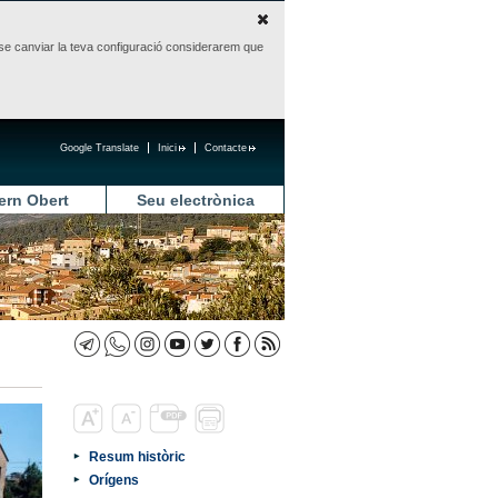
sense canviar la teva configuració considerarem que
Google Translate
Inici
Contacte
ern Obert
Seu electrònica
Resum històric
Orígens