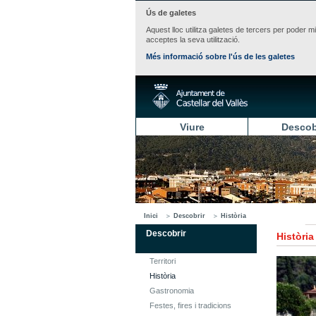
Ús de galetes
Aquest lloc utilitza galetes de tercers per poder m
acceptes la seva utilització.
Més informació sobre l'ús de les galetes
Viure
Descob
Inici
Descobrir
Història
Descobrir
Història
Territori
Història
Gastronomia
Festes, fires i tradicions