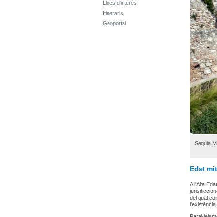
Llocs d'interès
Itineraris
Geoportal
Sèquia M
Edat mi
A l'Alta Eda
jurisdiccion
del qual co
l'existència
Paral·lelam