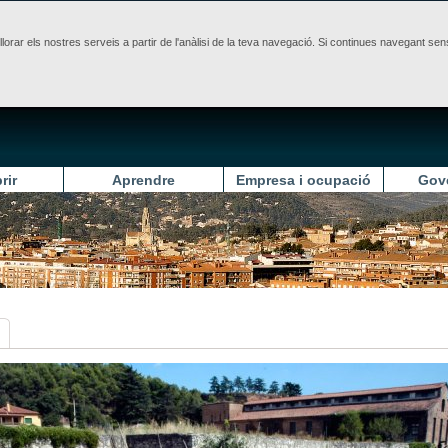
illorar els nostres serveis a partir de l'anàlisi de la teva navegació. Si continues navegant 
rir
Aprendre
Empresa i ocupació
Gov