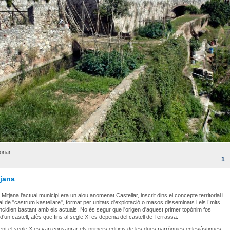
onar
1
tjana
t Mitjana l'actual municipi era un alou anomenat Castellar, inscrit dins el concepte territorial i
al de "castrum kastellare", format per unitats d'explotació o masos disseminats i els límits
incidien bastant amb els actuals. No és segur que l'origen d'aquest primer topònim fos
 d'un castell, atès que fins al segle XI es depenia del castell de Terrassa.
ent el segle X es van consagrar els primers edificis de les dues parròquies eclesiàstiques