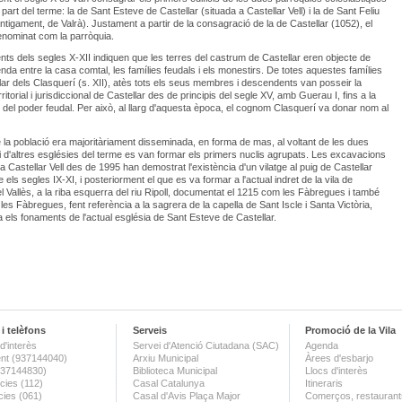
art del terme: la de Sant Esteve de Castellar (situada a Castellar Vell) i la de Sant Feliu
ntigament, de Valrà). Justament a partir de la consagració de la de Castellar (1052), el
nominat com la parròquia.
ts dels segles X-XII indiquen que les terres del castrum de Castellar eren objecte de
nda entre la casa comtal, les famílies feudals i els monestirs. De totes aquestes famílies
ar dels Clasquerí (s. XII), atès tots els seus membres i descendents van posseir la
ritorial i jurisdiccional de Castellar des de principis del segle XV, amb Guerau I, fins a la
 del poder feudal. Per això, al llarg d'aquesta època, el cognom Clasquerí va donar nom al
 la població era majoritàriament disseminada, en forma de mas, al voltant de les dues
i d'altres esglésies del terme es van formar els primers nuclis agrupats. Les excavacions
a Castellar Vell des de 1995 han demostrat l'existència d'un vilatge al puig de Castellar
e els segles IX-XI, i posteriorment el que es va formar a l'actual indret de la vila de
el Vallès, a la riba esquerra del riu Ripoll, documentat el 1215 com les Fàbregues i també
les Fàbregues, fent referència a la sagrera de la capella de Sant Iscle i Santa Victòria,
a els fonaments de l'actual església de Sant Esteve de Castellar.
i telèfons
Serveis
Promoció de la Vila
d'interès
Servei d'Atenció Ciutadana (SAC)
Agenda
nt (937144040)
Arxiu Municipal
Àrees d'esbarjo
(937144830)
Biblioteca Municipal
Llocs d'interès
ies (112)
Casal Catalunya
Itineraris
ies (061)
Casal d'Avis Plaça Major
Comerços, restaurants