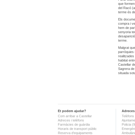
que formen p
del Racó (a
terme és de
Els documen
compra i ve
hem de parl
senyoria ter
desaparició
terme.
Malgrat que
parròquies 
realitzades 
habitat entr
Castellar d
Sagrera de 
situada sot
Et podem ajudar?
Adreces 
Com arribar a Castellar
Telèfons 
Adreces i telèfons
Ajuntame
Farmàcies de guàrdia
Policia 
Horaris de transport públic
Emergènc
Reserva d'equipaments
Ambulànc