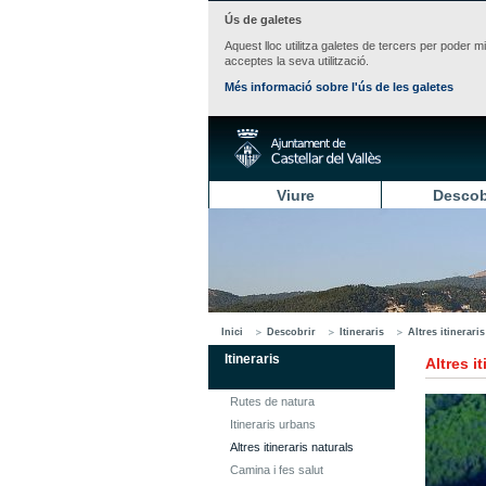
Ús de galetes
Aquest lloc utilitza galetes de tercers per poder m
acceptes la seva utilització.
Més informació sobre l'ús de les galetes
Viure
Descob
Inici
Descobrir
Itineraris
Altres itinerari
Itineraris
Altres i
Rutes de natura
Itineraris urbans
Altres itineraris naturals
Camina i fes salut