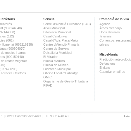
i telèfons
Serveis
Promoció de la Vila
d'interès
Servei d'Atenció Ciutadana (SAC)
Agenda
nt (937144040)
Arxiu Municipal
Àrees d'esbarjo
(937144830)
Biblioteca Municipal
Llocs d'interès
ies (112)
Casal Catalunya
Itineraris
ies (061)
Casal d'Avis Plaça Major
Comerços, restaurants
enllumenat (686216138)
Centre d'Atenció Primària
privats
aigua (900304070)
Centre de Serveis
 de mobles i altres
Deixalleria Municipal
Miscel·lània
sos (900150140)
El Mirador
Predicció meteorològi
a de restes vegetals
Escola d'Adults
Defuncions
140)
Escola de Música
Entitats
 (937471203)
Ludoteca Municipal
Castellar en xifres
 adreces i telèfons
Oficina Local d'Habitatge
OMIC
Organisme de Gestió Tributària
PIPAD
 1 | 08211 Castellar del Vallès | Tel. 93 714 40 40
Avís 