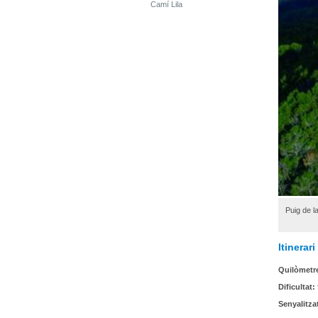
Camí Lila
Puig de l
Itinerar
Quilòmetr
Dificultat:
Senyalitza