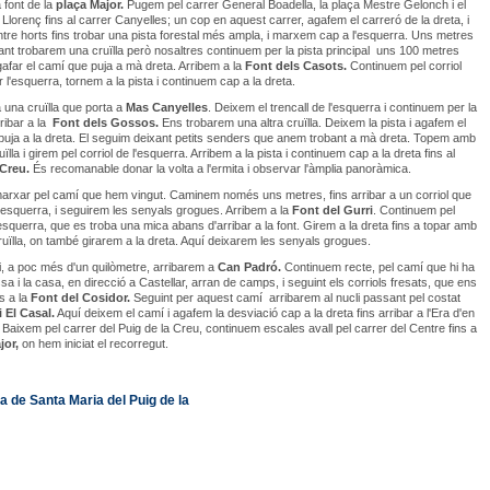
 font de la
plaça Major.
Pugem pel carrer General Boadella, la plaça Mestre Gelonch i el
 Llorenç fins al carrer Canyelles; un cop en aquest carrer, agafem el carreró de la dreta, i
re horts fins trobar una pista forestal més ampla, i marxem cap a l'esquerra. Uns metres
t trobarem una cruïlla però nosaltres continuem per la pista principal uns 100 metres
afar el camí que puja a mà dreta. Arribem a la
Font
dels Casots.
Continuem pel corriol
 l'esquerra, tornem a la pista i continuem cap a la dreta.
 una cruïlla que porta a
Mas Canyelles
. Deixem el trencall de l'esquerra i continuem per la
rribar a la
Font
dels Gossos.
Ens trobarem una altra cruïlla. Deixem la pista i agafem el
 puja a la dreta. El seguim deixant petits senders que anem trobant a mà dreta. Topem amb
uïlla i girem pel corriol de l'esquerra. Arribem a la pista i continuem cap a la dreta fins al
 Creu.
És recomanable donar la volta a l'ermita i observar l'àmplia panoràmica.
rxar pel camí que hem vingut. Caminem només uns metres, fins arribar a un corriol que
esquerra, i seguirem les senyals grogues. Arribem a la
Font
del Gurri
. Continuem pel
l'esquerra, que es troba una mica abans d'arribar a la font. Girem a la dreta fins a topar amb
uïlla, on també girarem a la dreta. Aquí deixarem les senyals grogues.
, a poc més d'un quilòmetre, arribarem a
Can Padró.
Continuem recte, pel camí que hi ha
sa i la casa, en direcció a Castellar, arran de camps, i seguint els corriols fresats, que ens
s a la
Font
del Cosidor.
Seguint per aquest camí arribarem al nucli passant pel costat
i El Casal.
Aquí deixem el camí i agafem la desviació cap a la dreta fins arribar a l'Era d'en
Baixem pel carrer del Puig de la Creu, continuem escales avall pel carrer del Centre fins a
jor,
on hem iniciat el recorregut.
a de Santa Maria del Puig de la