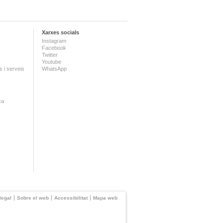
Xarxes socials
Instagram
Facebook
Twitter
Youtube
 i serveis
WhatsApp
ca
legal
Sobre el web
Accessibilitat
Mapa web