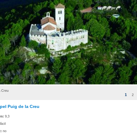
a Creu
1
2
i pel Puig de la Creu
es:
9,3
fàcil
t:
no