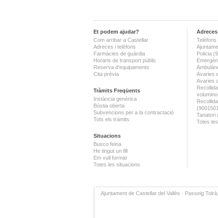
Et podem ajudar?
Adreces 
Com arribar a Castellar
Telèfons 
Adreces i telèfons
Ajuntame
Farmàcies de guàrdia
Policia 
Horaris de transport públic
Emergènc
Reserva d'equipaments
Ambulànc
Cita prèvia
Avaries 
Avaries 
Recollida
Tràmits Freqüents
volumino
Instància genèrica
Recollid
Bústia oberta
(900150
Subvencions per a la contractació
Tanatori
Tots els tràmits
Totes les
Situacions
Busco feina
He tingut un fill
Em vull formar
Totes les situacions
Ajuntament de Castellar del Vallès · Passeig Tolrà,