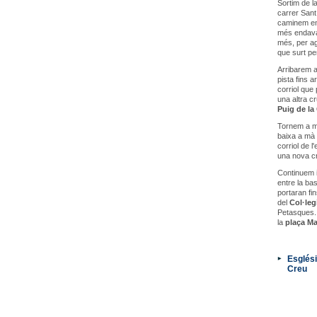
Sortim de la
carrer Sant
caminem ent
més endavan
més, per ag
que surt per
Arribarem a
pista fins a
corriol que
una altra cr
Puig de la
Tornem a ma
baixa a mà 
corriol de 
una nova cr
Continuem i
entre la bas
portaran fin
del
Col·leg
Petasques. 
la
plaça Ma
Esglési
Creu