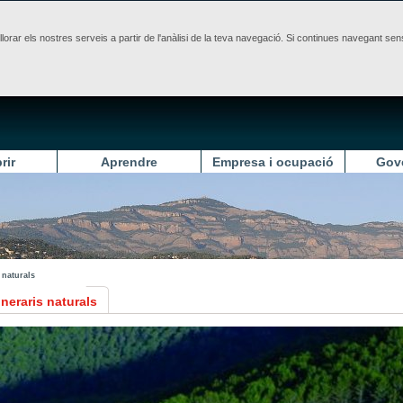
illorar els nostres serveis a partir de l'anàlisi de la teva navegació. Si continues navegant 
rir
Aprendre
Empresa i ocupació
Gov
s naturals
tineraris naturals