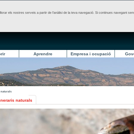
illorar els nostres serveis a partir de l'anàlisi de la teva navegació. Si continues navegant 
rir
Aprendre
Empresa i ocupació
Gov
s naturals
tineraris naturals