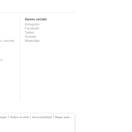
Xarxes socials
Instagram
Facebook
Twitter
Youtube
 i serveis
WhatsApp
ca
legal
Sobre el web
Accessibilitat
Mapa web