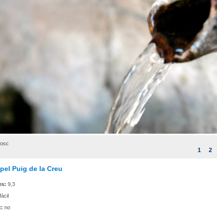
bosc
1
2
i pel Puig de la Creu
es:
9,3
fàcil
t:
no