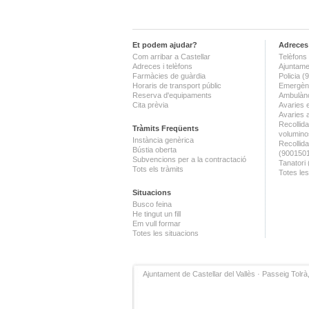
Et podem ajudar?
Adreces 
Com arribar a Castellar
Telèfons 
Adreces i telèfons
Ajuntame
Farmàcies de guàrdia
Policia 
Horaris de transport públic
Emergènc
Reserva d'equipaments
Ambulànc
Cita prèvia
Avaries 
Avaries 
Recollida
Tràmits Freqüents
volumino
Instància genèrica
Recollid
Bústia oberta
(900150
Subvencions per a la contractació
Tanatori
Tots els tràmits
Totes les
Situacions
Busco feina
He tingut un fill
Em vull formar
Totes les situacions
Ajuntament de Castellar del Vallès · Passeig Tolrà,