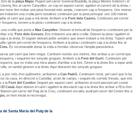
 font de la
plaça Major.
Pugem pel carrer General Boadella, la plaça Mestre Gelonch i el
 Llorenç fins al carrer Canyelles; un cop en aquest carrer, agafem el carreró de la dreta, i
re horts fins trobar una pista forestal més ampla, i marxem cap a l'esquerra. Uns metres
t trobarem una cruïlla però nosaltres continuem per la pista principal uns 100 metres
afar el camí que puja a mà dreta. Arribem a la
Font
dels Casots.
Continuem pel corriol
 l'esquerra, tornem a la pista i continuem cap a la dreta.
 una cruïlla que porta a
Mas Canyelles
. Deixem el trencall de l'esquerra i continuem per la
rribar a la
Font
dels Gossos.
Ens trobarem una altra cruïlla. Deixem la pista i agafem el
 puja a la dreta. El seguim deixant petits senders que anem trobant a mà dreta. Topem amb
uïlla i girem pel corriol de l'esquerra. Arribem a la pista i continuem cap a la dreta fins al
 Creu.
És recomanable donar la volta a l'ermita i observar l'àmplia panoràmica.
rxar pel camí que hem vingut. Caminem només uns metres, fins arribar a un corriol que
esquerra, i seguirem les senyals grogues. Arribem a la
Font
del Gurri
. Continuem pel
l'esquerra, que es troba una mica abans d'arribar a la font. Girem a la dreta fins a topar amb
uïlla, on també girarem a la dreta. Aquí deixarem les senyals grogues.
, a poc més d'un quilòmetre, arribarem a
Can Padró.
Continuem recte, pel camí que hi ha
sa i la casa, en direcció a Castellar, arran de camps, i seguint els corriols fresats, que ens
s a la
Font
del Cosidor.
Seguint per aquest camí arribarem al nucli passant pel costat
i El Casal.
Aquí deixem el camí i agafem la desviació cap a la dreta fins arribar a l'Era d'en
Baixem pel carrer del Puig de la Creu, continuem escales avall pel carrer del Centre fins a
jor,
on hem iniciat el recorregut.
a de Santa Maria del Puig de la