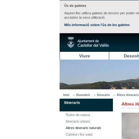
Ús de galetes
Aquest lloc utilitza galetes de tercers per poder m
acceptes la seva utilització.
Més informació sobre l'ús de les galetes
Viure
Descob
Inici
Descobrir
Itineraris
Altres itinerari
Itineraris
Altres i
Rutes de natura
Itineraris urbans
Altres itineraris naturals
Camina i fes salut