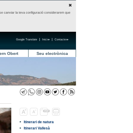
sense canviar la teva configuració considerarem que
Google Translate
Inici
Contacte
ern Obert
Seu electrònica
Itinerari de natura
Itinerari Vallesà