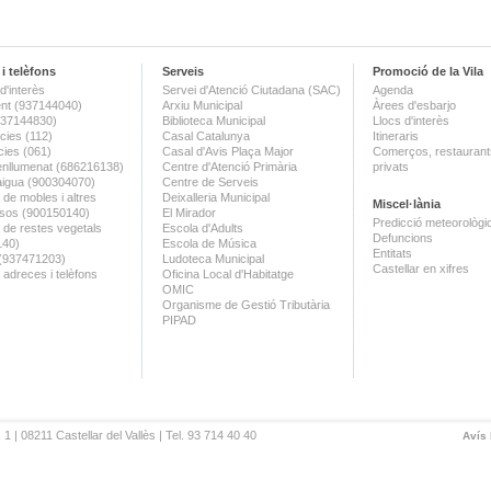
i telèfons
Serveis
Promoció de la Vila
d'interès
Servei d'Atenció Ciutadana (SAC)
Agenda
nt (937144040)
Arxiu Municipal
Àrees d'esbarjo
(937144830)
Biblioteca Municipal
Llocs d'interès
ies (112)
Casal Catalunya
Itineraris
ies (061)
Casal d'Avis Plaça Major
Comerços, restaurants
enllumenat (686216138)
Centre d'Atenció Primària
privats
aigua (900304070)
Centre de Serveis
 de mobles i altres
Deixalleria Municipal
Miscel·lània
sos (900150140)
El Mirador
Predicció meteorològi
a de restes vegetals
Escola d'Adults
Defuncions
140)
Escola de Música
Entitats
 (937471203)
Ludoteca Municipal
Castellar en xifres
 adreces i telèfons
Oficina Local d'Habitatge
OMIC
Organisme de Gestió Tributària
PIPAD
 1 | 08211 Castellar del Vallès | Tel. 93 714 40 40
Avís 