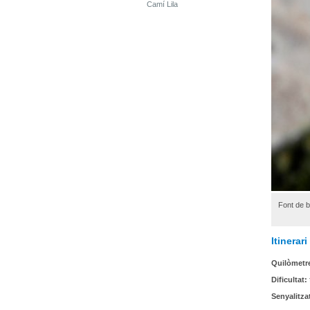
Camí Lila
Font de 
Itinerar
Quilòmetr
Dificultat:
Senyalitza