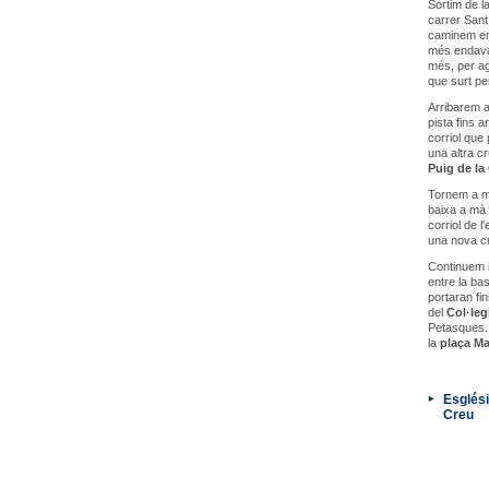
Sortim de la
carrer Sant
caminem ent
més endavan
més, per ag
que surt per
Arribarem a
pista fins a
corriol que
una altra cr
Puig de la
Tornem a ma
baixa a mà 
corriol de 
una nova cr
Continuem i
entre la bas
portaran fin
del
Col·leg
Petasques. 
la
plaça Ma
Esglési
Creu