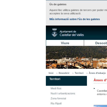
Ús de galetes
Aquest lloc utilitza galetes de tercers per poder m
acceptes la seva utilització.
Més informació sobre l'ús de les galetes
Viure
Descob
Inici
Descobrir
Territori
Àrees d'esbarjo
Territori
Àrees d
Medi físic
Castella
Nucli i urbanitzacions
entorns 
Zona forestal
Riu Ripoll