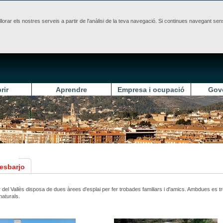
illorar els nostres serveis a partir de l'anàlisi de la teva navegació. Si continues navegant 
rir
Aprendre
Empresa i ocupació
Gov
'esbarjo
r del Vallès disposa de dues àrees d'esplai per fer trobades familiars i d'amics. Ambdues es t
naturals.