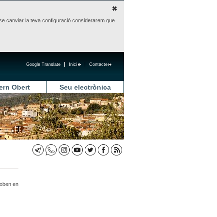
sense canviar la teva configuració considerarem que
Google Translate
Inici
Contacte
ern Obert
Seu electrònica
roben en