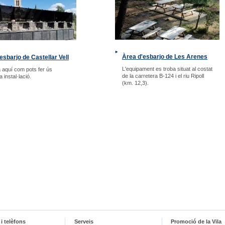
Àrea d'esbarjo de Les Arenes
esbarjo de Castellar Vell
L'equipament es troba situat al costat
 aquí com pots fer ús
de la carretera B-124 i el riu Ripoll
 instal·lació.
(km. 12,3).
i telèfons
Serveis
Promoció de la Vila