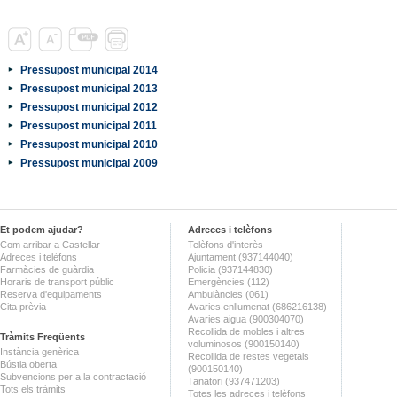
Pressupost municipal 2014
Pressupost municipal 2013
Pressupost municipal 2012
Pressupost municipal 2011
Pressupost municipal 2010
Pressupost municipal 2009
Et podem ajudar?
Adreces i telèfons
Com arribar a Castellar
Telèfons d'interès
Adreces i telèfons
Ajuntament (937144040)
Farmàcies de guàrdia
Policia (937144830)
Horaris de transport públic
Emergències (112)
Reserva d'equipaments
Ambulàncies (061)
Cita prèvia
Avaries enllumenat (686216138)
Avaries aigua (900304070)
Recollida de mobles i altres
Tràmits Freqüents
voluminosos (900150140)
Instància genèrica
Recollida de restes vegetals
Bústia oberta
(900150140)
Subvencions per a la contractació
Tanatori (937471203)
Tots els tràmits
Totes les adreces i telèfons