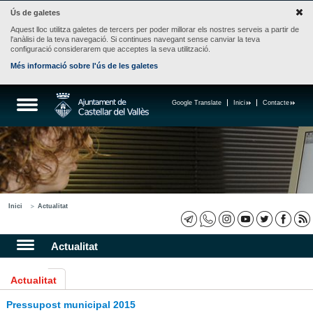
Ús de galetes
Aquest lloc utilitza galetes de tercers per poder millorar els nostres serveis a partir de
l'anàlisi de la teva navegació. Si continues navegant sense canviar la teva
configuració considerarem que acceptes la seva utilització.
Més informació sobre l'ús de les galetes
Google Translate
Inici
Contacte
Inici
Actualitat
Actualitat
Actualitat
Pressupost municipal 2015