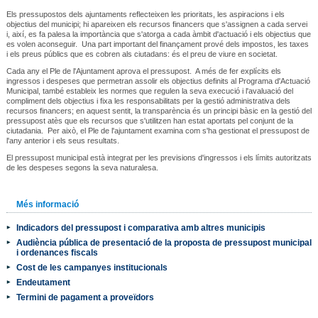
Els pressupostos dels ajuntaments reflecteixen les prioritats, les aspiracions i els
objectius del municipi; hi apareixen els recursos financers que s'assignen a cada servei
i, així, es fa palesa la importància que s'atorga a cada àmbit d'actuació i els objectius que
es volen aconseguir. Una part important del finançament prové dels impostos, les taxes
i els preus públics que es cobren als ciutadans: és el preu de viure en societat.
Cada any el Ple de l'Ajuntament aprova el pressupost. A més de fer explícits els
ingressos i despeses que permetran assolir els objectius definits al Programa d'Actuació
Municipal, també estableix les normes que regulen la seva execució i l'avaluació del
compliment dels objectius i fixa les responsabilitats per la gestió administrativa dels
recursos financers; en aquest sentit, la transparència és un principi bàsic en la gestió del
pressupost atès que els recursos que s'utilitzen han estat aportats pel conjunt de la
ciutadania. Per això, el Ple de l'ajuntament examina com s'ha gestionat el pressupost de
l'any anterior i els seus resultats.
El pressupost municipal està integrat per les previsions d'ingressos i els límits autoritzats
de les despeses segons la seva naturalesa.
Més informació
Indicadors del pressupost i comparativa amb altres municipis
Audiència pública de presentació de la proposta de pressupost municipal
i ordenances fiscals
Cost de les campanyes institucionals
Endeutament
Termini de pagament a proveïdors