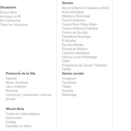
Serveis
Situacions
Servei d'Atenció Ciutadana (SAC)
Arxiu Municipal
Busco feina
Biblioteca Municipal
He tingut un fill
Casal Catalunya
Em vull formar
Casal d'Avis Plaça Major
Totes les situacions
Centre d'Atenció Primària
Centre de Serveis
Deixalleria Municipal
El Mirador
Escola d'Adults
Escola de Música
Ludoteca Municipal
Oficina Local d'Habitatge
OMIC
Organisme de Gestió Tributària
PIPAD
Promoció de la Vila
Xarxes socials
Agenda
Instagram
Àrees d'esbarjo
Facebook
Llocs d'interès
Twitter
Itineraris
Youtube
Comerços, restaurants i serveis
WhatsApp
privats
Miscel·lània
Predicció meteorològica
Defuncions
Entitats
Castellar en xifres