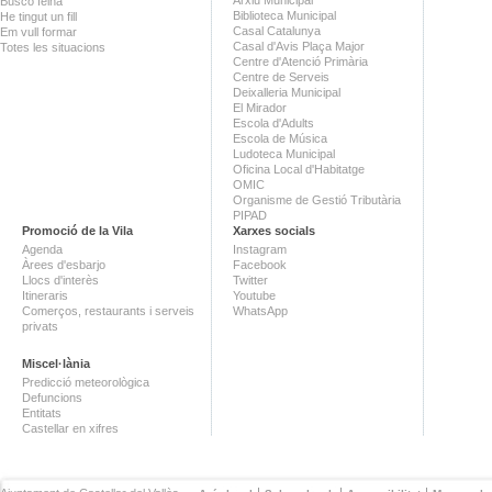
Arxiu Municipal
Busco feina
Biblioteca Municipal
He tingut un fill
Casal Catalunya
Em vull formar
Casal d'Avis Plaça Major
Totes les situacions
Centre d'Atenció Primària
Centre de Serveis
Deixalleria Municipal
El Mirador
Escola d'Adults
Escola de Música
Ludoteca Municipal
Oficina Local d'Habitatge
OMIC
Organisme de Gestió Tributària
PIPAD
Promoció de la Vila
Xarxes socials
Agenda
Instagram
Àrees d'esbarjo
Facebook
Llocs d'interès
Twitter
Itineraris
Youtube
Comerços, restaurants i serveis
WhatsApp
privats
Miscel·lània
Predicció meteorològica
Defuncions
Entitats
Castellar en xifres