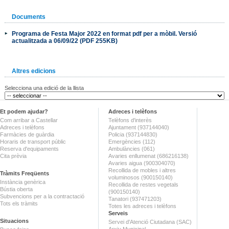
Documents
Programa de Festa Major 2022 en format pdf per a mòbil. Versió
actualitzada a 06/09/22 (PDF 255KB)
Altres edicions
Selecciona una edició de la llista
Et podem ajudar?
Adreces i telèfons
Com arribar a Castellar
Telèfons d'interès
Adreces i telèfons
Ajuntament (937144040)
Farmàcies de guàrdia
Policia (937144830)
Horaris de transport públic
Emergències (112)
Reserva d'equipaments
Ambulàncies (061)
Cita prèvia
Avaries enllumenat (686216138)
Avaries aigua (900304070)
Recollida de mobles i altres
Tràmits Freqüents
voluminosos (900150140)
Instància genèrica
Recollida de restes vegetals
Bústia oberta
(900150140)
Subvencions per a la contractació
Tanatori (937471203)
Tots els tràmits
Totes les adreces i telèfons
Serveis
Situacions
Servei d'Atenció Ciutadana (SAC)