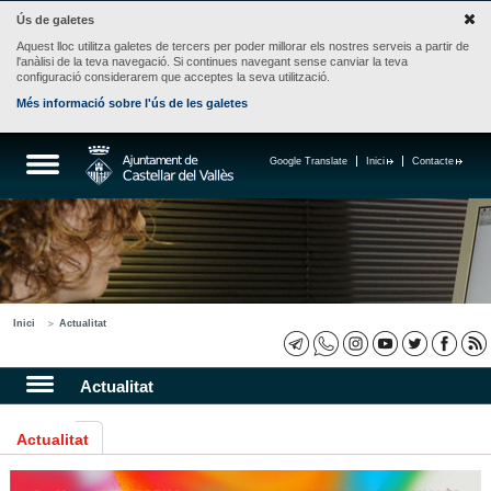
Ús de galetes
Aquest lloc utilitza galetes de tercers per poder millorar els nostres serveis a partir de
l'anàlisi de la teva navegació. Si continues navegant sense canviar la teva
configuració considerarem que acceptes la seva utilització.
Més informació sobre l'ús de les galetes
Google Translate
Inici
Contacte
Inici
Actualitat
Actualitat
Actualitat