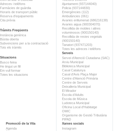
Adreces i telèfons
Ajuntament (937144040)
Farmàcies de guàrdia
Policia (937144830)
Horaris de transport públic
Emergències (112)
Reserva d'equipaments
Ambulàncies (061)
Cita prèvia
Avaries enllumenat (686216138)
Avaries aigua (900304070)
Recollida de mobles i altres
Tràmits Freqüents
voluminosos (900150140)
Instància genèrica
Recollida de restes vegetals
Bústia oberta
(900150140)
Subvencions per a la contractació
Tanatori (937471203)
Tots els tràmits
Totes les adreces i telèfons
Serveis
Situacions
Servei d'Atenció Ciutadana (SAC)
Arxiu Municipal
Busco feina
Biblioteca Municipal
He tingut un fill
Casal Catalunya
Em vull formar
Casal d'Avis Plaça Major
Totes les situacions
Centre d'Atenció Primària
Centre de Serveis
Deixalleria Municipal
El Mirador
Escola d'Adults
Escola de Música
Ludoteca Municipal
Oficina Local d'Habitatge
OMIC
Organisme de Gestió Tributària
PIPAD
Promoció de la Vila
Xarxes socials
Agenda
Instagram