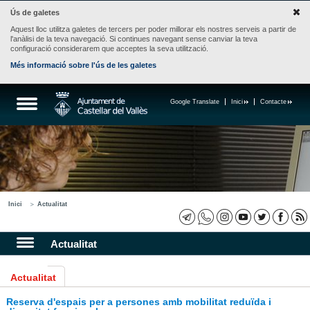
Ús de galetes
Aquest lloc utilitza galetes de tercers per poder millorar els nostres serveis a partir de
l'anàlisi de la teva navegació. Si continues navegant sense canviar la teva
configuració considerarem que acceptes la seva utilització.
Més informació sobre l'ús de les galetes
Google Translate
Inici
Contacte
Inici
Actualitat
Actualitat
Actualitat
Reserva d'espais per a persones amb mobilitat reduïda i