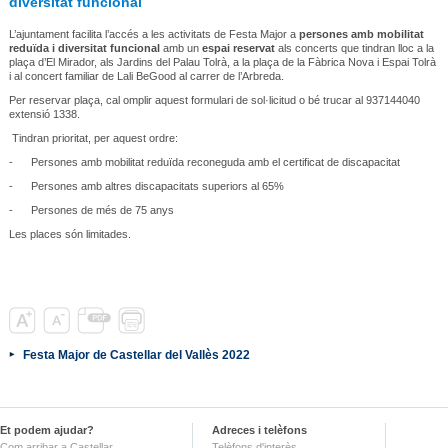
diversitat funcional
L’ajuntament facilita l’accés a les activitats de Festa Major a
persones amb mobilitat
reduïda i diversitat funcional
amb un
espai reservat
als concerts que tindran lloc a la
plaça d’El Mirador, als Jardins del Palau Tolrà, a la plaça de la Fàbrica Nova i Espai Tolrà
i al concert familiar de Lali BeGood al carrer de l’Arbreda.
Per reservar plaça, cal omplir aquest formulari de sol·licitud o bé trucar al 937144040
extensió 1338.
Tindran prioritat, per aquest ordre:
- Persones amb mobilitat reduïda reconeguda amb el certificat de discapacitat
- Persones amb altres discapacitats superiors al 65%
- Persones de més de 75 anys
Les places són limitades.
Festa Major de Castellar del Vallès 2022
Et podem ajudar?
Adreces i telèfons
Com arribar a Castellar
Telèfons d'interès