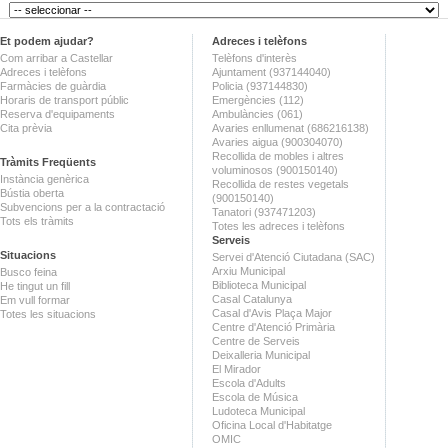
Et podem ajudar?
Adreces i telèfons
Com arribar a Castellar
Telèfons d'interès
Adreces i telèfons
Ajuntament (937144040)
Farmàcies de guàrdia
Policia (937144830)
Horaris de transport públic
Emergències (112)
Reserva d'equipaments
Ambulàncies (061)
Cita prèvia
Avaries enllumenat (686216138)
Avaries aigua (900304070)
Recollida de mobles i altres
Tràmits Freqüents
voluminosos (900150140)
Instància genèrica
Recollida de restes vegetals
Bústia oberta
(900150140)
Subvencions per a la contractació
Tanatori (937471203)
Tots els tràmits
Totes les adreces i telèfons
Serveis
Situacions
Servei d'Atenció Ciutadana (SAC)
Arxiu Municipal
Busco feina
Biblioteca Municipal
He tingut un fill
Casal Catalunya
Em vull formar
Casal d'Avis Plaça Major
Totes les situacions
Centre d'Atenció Primària
Centre de Serveis
Deixalleria Municipal
El Mirador
Escola d'Adults
Escola de Música
Ludoteca Municipal
Oficina Local d'Habitatge
OMIC