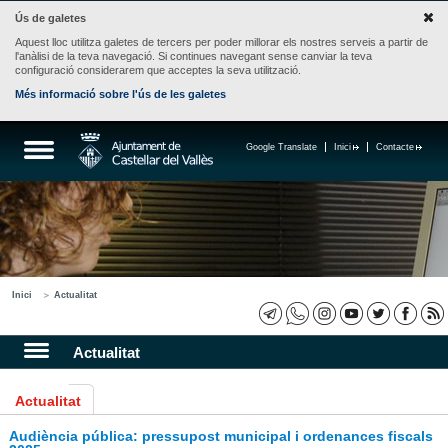
Ús de galetes
Aquest lloc utilitza galetes de tercers per poder millorar els nostres serveis a partir de
l'anàlisi de la teva navegació. Si continues navegant sense canviar la teva
configuració considerarem que acceptes la seva utilització.
Més informació sobre l'ús de les galetes
Google Translate
Inici
Contacte
Inici
Actualitat
Actualitat
Actualitat
Audiència pública: pressupost municipal i ordenances fiscals