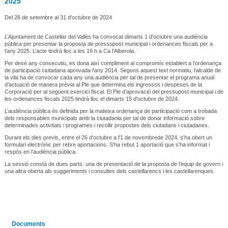
2025
Del 26 de setembre al 31 d'octubre de 2024
L’Ajuntament de Castellar del Vallès ha convocat dimarts 1 d'octubre una audiència
pública per presentar la proposta de pressupost municipal i ordenances fiscals per a
l’any 2025. L’acte tindrà lloc a les 19 h a Ca l'Alberola.
Per desè any consecutiu, es dona així compliment al compromís establert a l’ordenança
de participació ciutadana aprovada l'any 2014. Segons aquest text normatiu, l’alcalde de
la vila ha de convocar cada any una audiència per tal de presentar el programa anual
d’actuació de manera prèvia al Ple que determina els ingressos i despeses de la
Corporació per al següent exercici fiscal. El Ple d’aprovació del pressupost municipal i de
les ordenances fiscals 2025 tindrà lloc el dimarts 15 d'octubre de 2024.
L’audiència pública és definida per la mateixa ordenança de participació com a trobada
dels responsables municipals amb la ciutadania per tal de donar informació sobre
determinades activitats i programes i recollir propostes dels ciutadans i ciutadanes.
Durant els dies previs, entre el 26 d'octubre a l'1 de novembrede 2024, s'ha obert un
formulari electrònic per rebre aportacions. S'ha rebut 1 aportació que s'ha informat i
respòs en l'audiència pública.
La sessió constà de dues parts: una de presentació de la proposta de l’equip de govern i
una altra oberta als suggeriments i consultes dels castellarencs i les castellarenques.
Documents