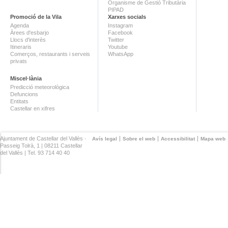
Organisme de Gestió Tributària
PIPAD
Promoció de la Vila
Xarxes socials
Agenda
Instagram
Àrees d'esbarjo
Facebook
Llocs d'interès
Twitter
Itineraris
Youtube
Comerços, restaurants i serveis
WhatsApp
privats
Miscel·lània
Predicció meteorològica
Defuncions
Entitats
Castellar en xifres
Ajuntament de Castellar del Vallès ·
Avís legal
Sobre el web
Accessibilitat
Mapa web
Passeig Tolrà, 1 | 08211 Castellar
del Vallès | Tel. 93 714 40 40