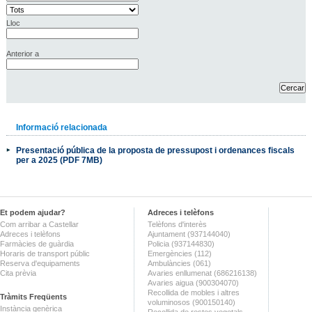
Lloc
Anterior a
Informació relacionada
Presentació pública de la proposta de pressupost i ordenances fiscals
per a 2025 (PDF 7MB)
Et podem ajudar?
Adreces i telèfons
Com arribar a Castellar
Telèfons d'interès
Adreces i telèfons
Ajuntament (937144040)
Farmàcies de guàrdia
Policia (937144830)
Horaris de transport públic
Emergències (112)
Reserva d'equipaments
Ambulàncies (061)
Cita prèvia
Avaries enllumenat (686216138)
Avaries aigua (900304070)
Recollida de mobles i altres
Tràmits Freqüents
voluminosos (900150140)
Instància genèrica
Recollida de restes vegetals