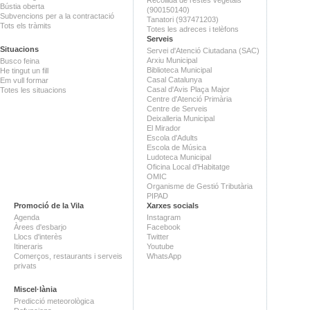
Bústia oberta
(900150140)
Subvencions per a la contractació
Tanatori (937471203)
Tots els tràmits
Totes les adreces i telèfons
Serveis
Situacions
Servei d'Atenció Ciutadana (SAC)
Arxiu Municipal
Busco feina
Biblioteca Municipal
He tingut un fill
Casal Catalunya
Em vull formar
Casal d'Avis Plaça Major
Totes les situacions
Centre d'Atenció Primària
Centre de Serveis
Deixalleria Municipal
El Mirador
Escola d'Adults
Escola de Música
Ludoteca Municipal
Oficina Local d'Habitatge
OMIC
Organisme de Gestió Tributària
PIPAD
Promoció de la Vila
Xarxes socials
Agenda
Instagram
Àrees d'esbarjo
Facebook
Llocs d'interès
Twitter
Itineraris
Youtube
Comerços, restaurants i serveis
WhatsApp
privats
Miscel·lània
Predicció meteorològica