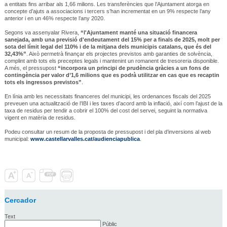
a entitats fins arribar als 1,66 milions. Les transferències que l’Ajuntament atorga en
concepte d’ajuts a associacions i tercers s’han incrementat en un 9% respecte l’any
anterior i en un 46% respecte l’any 2020.
Segons va assenyalar Rivera,
“l'Ajuntament manté una situació financera
sanejada, amb una previsió d'endeutament del 15% per a finals de 2025, molt per
sota del límit legal del 110% i de la mitjana dels municipis catalans, que és del
32,43%”
. Això permetrà finançar els projectes previstos amb garanties de solvència,
complint amb tots els preceptes legals i mantenint un romanent de tresoreria disponible.
A més, el pressupost
“incorpora un principi de prudència gràcies a un fons de
contingència per valor d’1,6 milions que es podrà utilitzar en cas que es recaptin
tots els ingressos previstos”
.
En línia amb les necessitats financeres del municipi, les ordenances fiscals del 2025
preveuen una actualització de l’IBI i les taxes d’acord amb la inflació, així com l’ajust de la
taxa de residus per tendir a cobrir el 100% del cost del servei, seguint la normativa
vigent en matèria de residus.
Podeu consultar un resum de la proposta de pressupost i del pla d’inversions al web
municipal:
www.castellarvalles.cat/audienciapublica
.
Cercador
Text
Públic