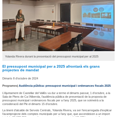
Yolanda Rivera durant la presentació del pressupost municipal per al 2025
El pressupost municipal per a 2025 afrontarà els grans
projectes de mandat
Dimarts 8 d'octubre de 2024
Programes|
Audiència pública: pressupost municipal i ordenances fiscals 2025
L’Ajuntament de Castellar del Vallès va dur a terme el dimarts passat, 1 d’octubre, a la
Sala de Plens de Ca l’Alberola, l’audiència pública de presentació de la proposta de
pressupost municipal i ordenances fiscals per a l’any 2025, que se sotmetrà a la
consideració del Ple el dimarts 15 d’octubre.
La tinent d’alcalde de Serveis Centrals, Yolanda Rivera, va ser l’encarregada d’explicar
l’avantprojecte dels comptes municipals per a l’any que, que ascendeixen a un import