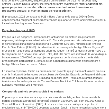
total de 38.673.258 euros, el que suposa un increment del 31,27% respecte l’any
anterior. Segons Rivera, aquest increment permetrà l'Ajuntament
“tirar endavant els
grans projectes de mandat, alhora que es mantindran les inversions en
programes socials i el manteniment de l’espai públic”
.
El pressupost 2025 compta amb 9,21 milions d’euros més que al 2024 gràcies
especialment a l’augment de les transferències que aporten altres administracions per a
inversions i als ingressos financers.
Projectes clau per al 2025
Pel que fa a les despeses, destaquen les actuacions en matèria d’equipaments
esportius, habitatge assequible i educació. Entre els projectes més rellevants, es preveu
la construcció d'una piscina descoberta a Colobrers (3,6 M€), l'ampliació de l’Institut
Escola Sant Esteve (2,6 M€) i la urbanització del terrenys de l’antiga fàbrica Playtex (2
M€) on s’hi ha de construir habitatge públic de lloguer. També es destinaran 667.000 € a
l'arranjament de l'Escola Emili Carles-Tolrà, 408.000 euros a la millora de la xarxa d’aigua
i clavegueram, 200.000 € per a projectes proposats per la ciutadania a través dels
pressupostos participatius i 180.000 euros a l’habilitació d’una zona d’aparcament a
l’antiga fàbrica Pascuet, entre d’altres.
En matèria esportiva, també es duran a terme projecte que ja estan actualment en curs,
com la finalització de les obres de la coberta del Complex Esportiu de Puigverd així com
les millores a l’espai central i la lluminària de l’Espai Tolrà. Pel que fa a l’àmbit educatiu,
també s’ampliaran les places de l’Escola Bressol Municipal Colobrers i la reforma de la
Ludoteca Municipal Les 3 Moreres.
Compromís amb els serveis socials i les entitats
El pressupost manté una clara aposta pels serveis socials, amb un increment de la
partida destinada a protecció i promoció social en 320.000 €, així com 800.000 € per al
Servei d'Atenció Domiciliària (SAD). A més, es reforcen les polítiques de protecció
mediambiental, amb 760.000 € destinats a aquest àmbit, i s'incrementen les subvencions