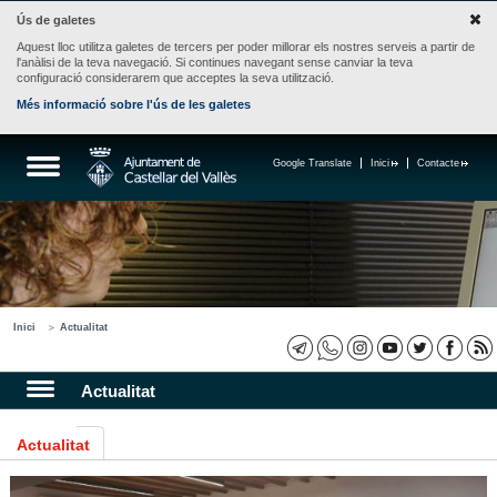
Ús de galetes
Aquest lloc utilitza galetes de tercers per poder millorar els nostres serveis a partir de
l'anàlisi de la teva navegació. Si continues navegant sense canviar la teva
configuració considerarem que acceptes la seva utilització.
Més informació sobre l'ús de les galetes
Google Translate
Inici
Contacte
Inici
Actualitat
Actualitat
Actualitat