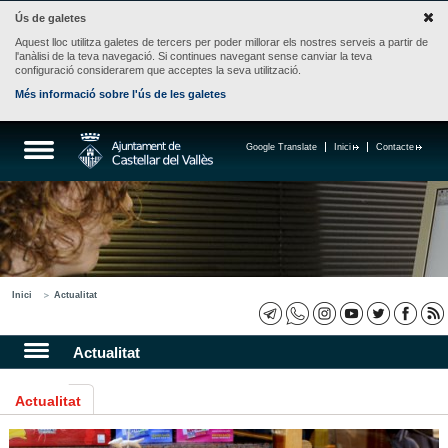
Ús de galetes
Aquest lloc utilitza galetes de tercers per poder millorar els nostres serveis a partir de
l'anàlisi de la teva navegació. Si continues navegant sense canviar la teva
configuració considerarem que acceptes la seva utilització.
Més informació sobre l'ús de les galetes
Google Translate
Inici
Contacte
Inici
Actualitat
Actualitat
Actualitat