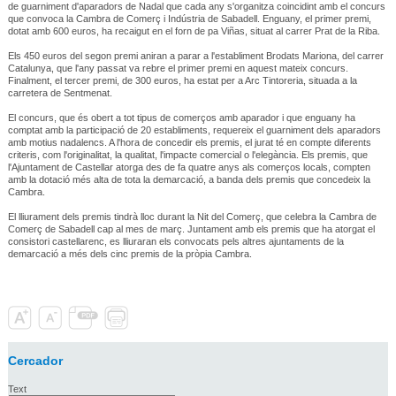
de guarniment d'aparadors de Nadal que cada any s'organitza coincidint amb el concurs
que convoca la Cambra de Comerç i Indústria de Sabadell. Enguany, el primer premi,
dotat amb 600 euros, ha recaigut en el forn de pa Viñas, situat al carrer Prat de la Riba.
Els 450 euros del segon premi aniran a parar a l'establiment Brodats Mariona, del carrer
Catalunya, que l'any passat va rebre el primer premi en aquest mateix concurs.
Finalment, el tercer premi, de 300 euros, ha estat per a Arc Tintoreria, situada a la
carretera de Sentmenat.
El concurs, que és obert a tot tipus de comerços amb aparador i que enguany ha
comptat amb la participació de 20 establiments, requereix el guarniment dels aparadors
amb motius nadalencs. A l'hora de concedir els premis, el jurat té en compte diferents
criteris, com l'originalitat, la qualitat, l'impacte comercial o l'elegància. Els premis, que
l'Ajuntament de Castellar atorga des de fa quatre anys als comerços locals, compten
amb la dotació més alta de tota la demarcació, a banda dels premis que concedeix la
Cambra.
El lliurament dels premis tindrà lloc durant la Nit del Comerç, que celebra la Cambra de
Comerç de Sabadell cap al mes de març. Juntament amb els premis que ha atorgat el
consistori castellarenc, es lliuraran els convocats pels altres ajuntaments de la
demarcació a més dels cinc premis de la pròpia Cambra.
Cercador
Text