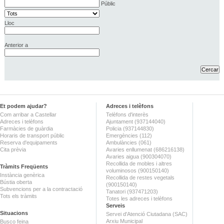
Públic
Lloc
Anterior a
Et podem ajudar?
Adreces i telèfons
Com arribar a Castellar
Telèfons d'interès
Adreces i telèfons
Ajuntament (937144040)
Farmàcies de guàrdia
Policia (937144830)
Horaris de transport públic
Emergències (112)
Reserva d'equipaments
Ambulàncies (061)
Cita prèvia
Avaries enllumenat (686216138)
Avaries aigua (900304070)
Recollida de mobles i altres
Tràmits Freqüents
voluminosos (900150140)
Instància genèrica
Recollida de restes vegetals
Bústia oberta
(900150140)
Subvencions per a la contractació
Tanatori (937471203)
Tots els tràmits
Totes les adreces i telèfons
Serveis
Situacions
Servei d'Atenció Ciutadana (SAC)
Arxiu Municipal
Busco feina