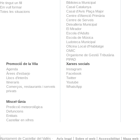
Biblioteca Municipal
He tingut un fill
Casal Catalunya
Em vull formar
Casal d'Avis Plaça Major
Totes les situacions
Centre d'Atenció Primària
Centre de Serveis
Deixalleria Municipal
El Mirador
Escola d'Adults
Escola de Música
Ludoteca Municipal
Oficina Local d'Habitatge
OMIC
Organisme de Gestió Tributària
PIPAD
Promoció de la Vila
Xarxes socials
Agenda
Instagram
Àrees d'esbarjo
Facebook
Llocs d'interès
Twitter
Itineraris
Youtube
Comerços, restaurants i serveis
WhatsApp
privats
Miscel·lània
Predicció meteorològica
Defuncions
Entitats
Castellar en xifres
Ajuntament de Castellar del Vallès ·
Avís legal
Sobre el web
Accessibilitat
Mapa web