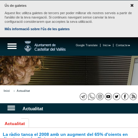
Ús de galetes
Aquest lloc utilitza galetes de tercers per poder millorar els nostres serveis a partir de
l'anàlisi de la teva navegació. Si continues navegant sense canviar la teva
configuració considerarem que acceptes la seva utilització.
Més informació sobre l'ús de les galetes
Google Translate
Inici
Contacte
Inici
Actualitat
Actualitat
Actualitat
La ràdio tanca el 2008 amb un augment del 65% d'oients en