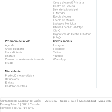
Centre d'Atenció Primària
Centre de Serveis
Deixalleria Municipal
El Mirador
Escola d'Adults
Escola de Música
Ludoteca Municipal
Oficina Local d'Habitatge
OMIC
Organisme de Gestió Tributària
PIPAD
Promoció de la Vila
Xarxes socials
Agenda
Instagram
Àrees d'esbarjo
Facebook
Llocs d'interès
Twitter
Itineraris
Youtube
Comerços, restaurants i serveis
WhatsApp
privats
Miscel·lània
Predicció meteorològica
Defuncions
Entitats
Castellar en xifres
Ajuntament de Castellar del Vallès ·
Avís legal
Sobre el web
Accessibilitat
Mapa web
Passeig Tolrà, 1 | 08211 Castellar
del Vallès | Tel. 93 714 40 40