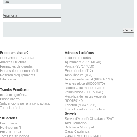
Lloc
Anterior a
Et podem ajudar?
Adreces i telèfons
Com arribar a Castellar
Telèfons d'interès
Adreces i telèfons
Ajuntament (937144040)
Farmàcies de guàrdia
Policia (937144830)
Horaris de transport públic
Emergències (112)
Reserva d'equipaments
Ambulàncies (061)
Cita prèvia
Avaries enllumenat (686216138)
Avaries aigua (900304070)
Recollida de mobles i altres
Tràmits Freqüents
voluminosos (900150140)
Instància genèrica
Recollida de restes vegetals
Bústia oberta
(900150140)
Subvencions per a la contractació
Tanatori (937471203)
Tots els tràmits
Totes les adreces i telèfons
Serveis
Situacions
Servei d'Atenció Ciutadana (SAC)
Arxiu Municipal
Busco feina
Biblioteca Municipal
He tingut un fill
Casal Catalunya
Em vull formar
Casal d'Avis Plaça Major
Totes les situacions