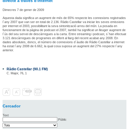
directe a través d'internet
Dimecres 7 de gener de 2009
Aquesta dada significa un augment de més de 65% respecte les connexions registrades
l´any 2007 que van ser en total de 2.136. Ràdio Castellar va iniciar les seves emissions
per internet el 2003, possibilitant la seva sintonització arreu del món. La posada en
funcionament de la pàgina de podcast el 2007, també ha significat un lleuger augment de
l´ús del seu servei de descàrregues a la carta. Entre streaming i podcast, s´han efectuat
3.121 descàrregues de programes en diferit al llarg del recent acabat any 2008. En
dades absolutes, doncs, el número de connexions d´àudio de Ràdio Castellar a internet
ha estat l´any 2008 de 6.662, la qual cosa suposa un augment del 27% respecte l´any
anterior.
Ràdio Castellar (90.1 FM)
C. Major, 76, 1
Cercador
Text
Públic