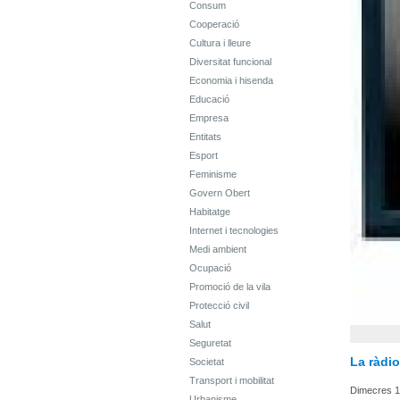
Consum
Cooperació
Cultura i lleure
Diversitat funcional
Economia i hisenda
Educació
Empresa
Entitats
Esport
Feminisme
Govern Obert
Habitatge
Internet i tecnologies
Medi ambient
Ocupació
Promoció de la vila
Protecció civil
Salut
Seguretat
La ràdio
Societat
Transport i mobilitat
Dimecres 1
Urbanisme