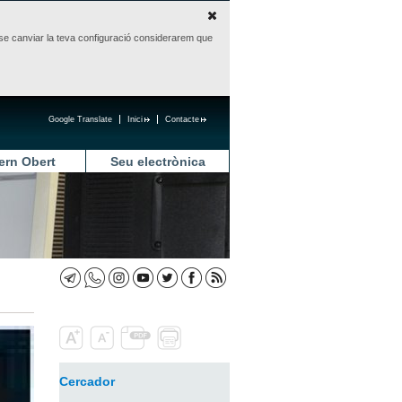
sense canviar la teva configuració considerarem que
Google Translate
Inici
Contacte
ern Obert
Seu electrònica
Cercador