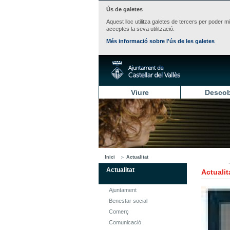
Ús de galetes
Aquest lloc utilitza galetes de tercers per poder m
acceptes la seva utilització.
Més informació sobre l'ús de les galetes
Viure
Descob
Inici
Actualitat
Actualitat
Actualit
Ajuntament
Benestar social
Comerç
Comunicació