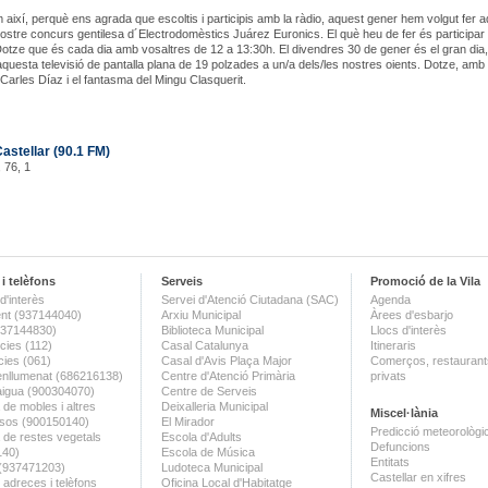
així, perquè ens agrada que escoltis i participis amb la ràdio, aquest gener hem volgut fer 
nostre concurs gentilesa d´Electrodomèstics Juárez Euronics. El què heu de fer és participar 
tze que és cada dia amb vosaltres de 12 a 13:30h. El divendres 30 de gener és el gran dia
questa televisió de pantalla plana de 19 polzades a un/a dels/les nostres oients. Dotze, amb
Carles Díaz i el fantasma del Mingu Clasquerit.
astellar (90.1 FM)
 76, 1
i telèfons
Serveis
Promoció de la Vila
d'interès
Servei d'Atenció Ciutadana (SAC)
Agenda
nt (937144040)
Arxiu Municipal
Àrees d'esbarjo
(937144830)
Biblioteca Municipal
Llocs d'interès
ies (112)
Casal Catalunya
Itineraris
ies (061)
Casal d'Avis Plaça Major
Comerços, restaurants
enllumenat (686216138)
Centre d'Atenció Primària
privats
aigua (900304070)
Centre de Serveis
 de mobles i altres
Deixalleria Municipal
Miscel·lània
sos (900150140)
El Mirador
Predicció meteorològi
a de restes vegetals
Escola d'Adults
Defuncions
140)
Escola de Música
Entitats
 (937471203)
Ludoteca Municipal
Castellar en xifres
 adreces i telèfons
Oficina Local d'Habitatge