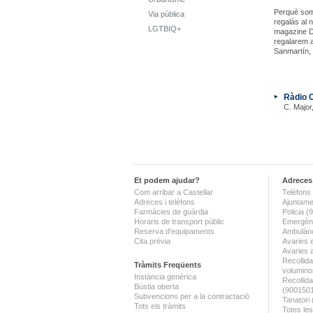
Perquè som 
Via pública
regalàs al 
LGTBIQ+
magazine Do
regalarem a
Sanmartín, 
Ràdio C
C. Major,
Et podem ajudar?
Adreces 
Com arribar a Castellar
Telèfons 
Adreces i telèfons
Ajuntame
Farmàcies de guàrdia
Policia 
Horaris de transport públic
Emergènc
Reserva d'equipaments
Ambulànc
Cita prèvia
Avaries 
Avaries 
Recollida
Tràmits Freqüents
volumino
Instància genèrica
Recollid
Bústia oberta
(900150
Subvencions per a la contractació
Tanatori
Tots els tràmits
Totes les