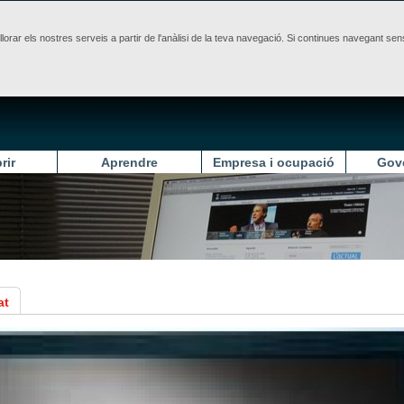
illorar els nostres serveis a partir de l'anàlisi de la teva navegació. Si continues navegant 
rir
Aprendre
Empresa i ocupació
Gov
at