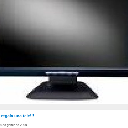
 regala una tele!!!
4 de gener de 2009