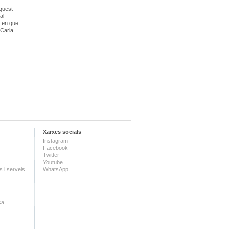
aquest
al
, en que
 Carla
Xarxes socials
Instagram
Facebook
Twitter
Youtube
 i serveis
WhatsApp
ca