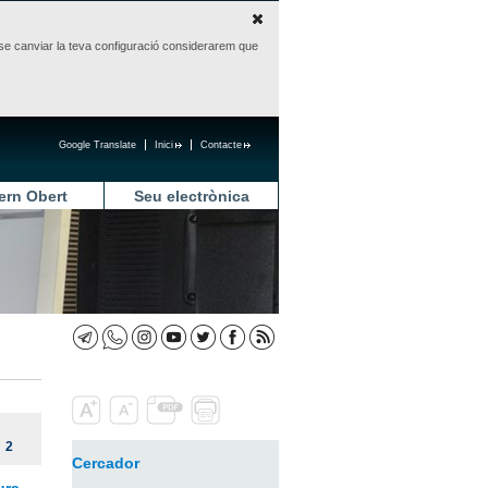
sense canviar la teva configuració considerarem que
Google Translate
Inici
Contacte
ern Obert
Seu electrònica
2
Cercador