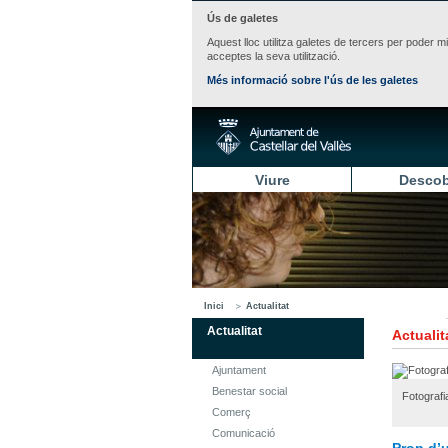
Ús de galetes
Aquest lloc utilitza galetes de tercers per poder m
acceptes la seva utilització.
Més informació sobre l'ús de les galetes
Viure
Descob
Inici
Actualitat
Actualitat
Actualit
Ajuntament
Benestar social
Fotografi
Comerç
Comunicació