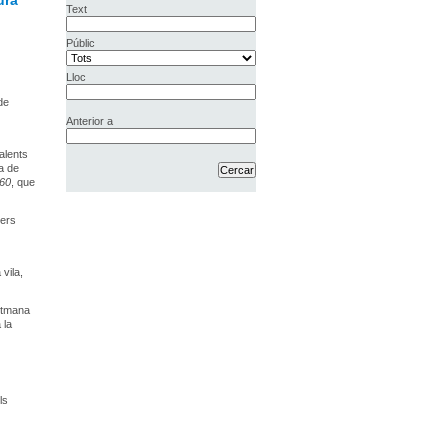
ura
Text
Públic
Lloc
de
Anterior a
Calents
a de
+60
, que
pers
vila,
setmana
 la
ls