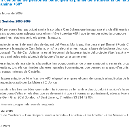
n centenar de persones participen al primer dels itineraris de nat
camina +60"
e febrer de 2009
s|
Sortides 2008-2009
96 persones han participat avui a la sortida a Can Juliana que inaugurava el cicle d’itineraris 
çats a gent gran aplegats sota el nom
Vine i camina +60
, i que tenen per objectiu promoure
sme i les relacions amb els altres i la natura.
s’ha iniciat a les 9 del matí des de davant del Mercat Municipal, i ha passat pel Brunet i Fonts 
rar-se a la masia de Can Juliana, on s’ha celebrat un esmorzar a base de botifarra d’ou, coc
moscatell. També Can Juliana ha estat l’escenari de la presentació del projecte
Vine i camina 
res caminades més a banda de la que s’ha portat a terme avui.
resentació, els assistents a la sortida han pogut conèixer de primera mà quins seran els pro
a realitzar, tots ells caminades planeres, guiades i comentades que permetran al grup d’inscrits
s espais naturals de Castellar.
 la presentació de
Vine i camina +60
, el grup ha emprès el camí de tornada al nucli urbà de la 
aquesta ocasió per La Malesa i El Joncar.
sistir a les tres sortides que resten, tal i com es va fer amb la d’avui, caldrà inscriure’s la 
cadascuna d’elles en els dies que es determinin i que s’informaran puntualment, adreçant-se a
e Gent Gran (Cal Botafoc, c/ Sant Llorenç, 7, telèfon 93 714 42 06).
 itineraris programats són els següents:
 de 2009
Parc de Colobrers – Can Sanpere: visita a l’ermita – La Soleia – Can Ametller – Can Mariner – E
de 2009