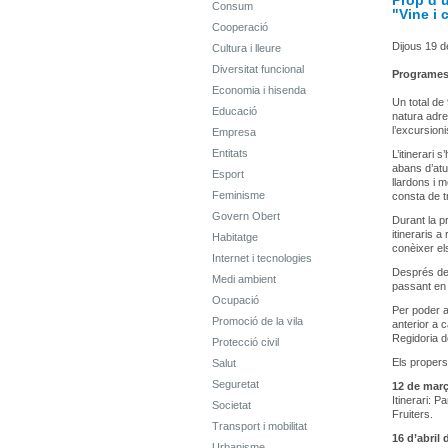
Prop d’u
Consum
"Vine i 
Cooperació
Dijous 19 d
Cultura i lleure
Diversitat funcional
Programe
Economia i hisenda
Un total de 
Educació
natura adre
l’excursioni
Empresa
Entitats
L’itinerari 
abans d’atu
Esport
llardons i 
Feminisme
consta de t
Govern Obert
Durant la p
itineraris 
Habitatge
conèixer el
Internet i tecnologies
Després de
Medi ambient
passant en 
Ocupació
Per poder as
Promoció de la vila
anterior a 
Regidoria d
Protecció civil
Els propers
Salut
Seguretat
12 de març
Itinerari: 
Societat
Fruiters.
Transport i mobilitat
16 d’abril 
Urbanisme