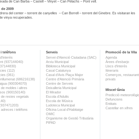
Baixada de Can Barba – Castell – Vinyet – Can Pèlachs – Pont vell.
 de 2009
edrera del center – torrent de canyelles – Can Borrell – torrent del Ginebre. Es visitaran les
de vinya recuperades.
i telèfons
Serveis
Promoció de la Vila
d'interès
Servei d'Atenció Ciutadana (SAC)
Agenda
nt (937144040)
Arxiu Municipal
Àrees d'esbarjo
(937144830)
Biblioteca Municipal
Llocs d'interès
ies (112)
Casal Catalunya
Itineraris
ies (061)
Casal d'Avis Plaça Major
Comerços, restaurants
enllumenat (686216138)
Centre d'Atenció Primària
privats
aigua (900304070)
Centre de Serveis
 de mobles i altres
Deixalleria Municipal
Miscel·lània
sos (900150140)
El Mirador
Predicció meteorològi
a de restes vegetals
Escola d'Adults
Defuncions
140)
Escola de Música
Entitats
 (937471203)
Ludoteca Municipal
Castellar en xifres
 adreces i telèfons
Oficina Local d'Habitatge
OMIC
Organisme de Gestió Tributària
PIPAD