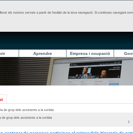
illorar els nostres serveis a partir de l'anàlisi de la teva navegació. Si continues navegant 
rir
Aprendre
Empresa i ocupació
Gov
at
a de grup dels assistents a la sortida
1