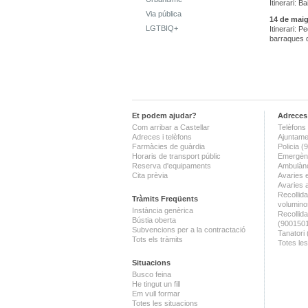
Itinerari: 
Via pública
14 de maig
LGTBIQ+
Itinerari: P
barraques 
Et podem ajudar?
Adreces 
Com arribar a Castellar
Telèfons 
Adreces i telèfons
Ajuntame
Farmàcies de guàrdia
Policia 
Horaris de transport públic
Emergènc
Reserva d'equipaments
Ambulànc
Cita prèvia
Avaries 
Avaries 
Recollida
Tràmits Freqüents
volumino
Instància genèrica
Recollid
Bústia oberta
(900150
Subvencions per a la contractació
Tanatori
Tots els tràmits
Totes les
Situacions
Busco feina
He tingut un fill
Em vull formar
Totes les situacions