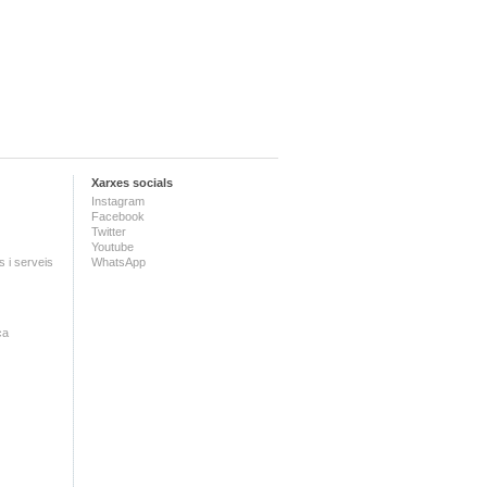
Xarxes socials
Instagram
Facebook
Twitter
Youtube
 i serveis
WhatsApp
ca