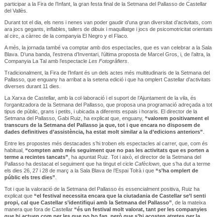
participar a la Fira de l’Infant, la gran festa final de la Setmana del Pallasso de Castellar
del Vallès.
Durant tot el dia, els nens i nenes van poder gaudir d’una gran diversitat d’activitats, com
ara jocs gegants, inflables, tallers de dibuix i maquillatge i jocs de psicomotricitat orientats
al circ, a càrrec de la companyia El Negro y el Flaco.
A més, la jornada també va comptar amb dos espectacles, que es van celebrar a la Sala
Blava. D’una banda, l’estrena d’Inventari, l’última proposta de Marcel Gros, i, de l’altra, la
Companyia La Tal amb l’espectacle
Les Fotogrâfiers
.
Tradicionalment, la Fira de l’Infant és un dels actes més multitudinaris de la Setmana del
Pallasso, que enguany ha arribat a la setena edició i que ha omplert Castellar d’activitats
diverses durant 11 dies.
La Xarxa de Castellar, amb la col·laboració i el suport de l’Ajuntament de la vila, és
l’organitzadora de la Setmana del Pallasso, que proposa una programació adreçada a tot
tipus de públic, grans i petits, i ubicada a diferents espais i horaris. El director de la
Setmana del Pallasso, Gabi Ruiz, ha explicat que, enguany,
“valorem positivament el
transcurs de la Setmana del Pallasso ja que, tot i que encara no disposem de
dades definitives d’assistència, ha estat molt similar a la d’edicions anteriors”
.
Entre les propostes més destacades s’hi troben els espectacles al carrer, que, com és
habitual,
“compten amb més seguiment que no pas les activitats que es porten a
terme a recintes tancats”
, ha apuntat Ruiz. Tot i això, el director de la Setmana del
Pallasso ha destacat el seguiment que ha tingut el cicle
Cafèclown
, que s’ha dut a terme
els dies 26, 27 i 28 de març a la Sala Blava de l’Espai Tolrà i que
“s’ha omplert de
públic els tres dies”
.
Tot i que la valoració de la Setmana del Pallasso és essencialment positiva, Ruiz ha
explicat que
“el festival necessita encara que la ciutadania de Castellar se’l senti
propi, cal que Castellar s’identifiqui amb la Setmana del Pallasso”
, de la mateixa
manera que fora de Castellar
“és un festival molt valorat, tant per les companyies
que hi actuen com per les que no ho fan, però que s’hi acosten atretes per la