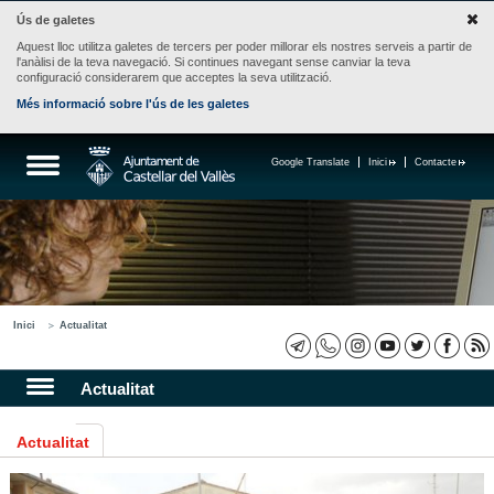
Ús de galetes
Aquest lloc utilitza galetes de tercers per poder millorar els nostres serveis a partir de
l'anàlisi de la teva navegació. Si continues navegant sense canviar la teva
configuració considerarem que acceptes la seva utilització.
Més informació sobre l'ús de les galetes
Google Translate
Inici
Contacte
Inici
Actualitat
Actualitat
Actualitat