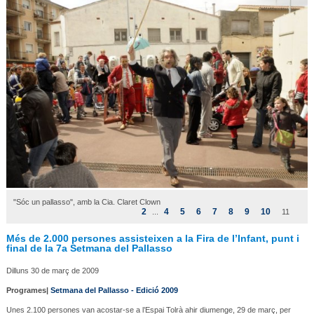
"Sóc un pallasso", amb la Cia. Claret Clown
2
4
5
6
7
8
9
10
...
11
Més de 2.000 persones assisteixen a la Fira de l’Infant, punt i
final de la 7a Setmana del Pallasso
Dilluns 30 de març de 2009
Programes|
Setmana del Pallasso - Edició 2009
Unes 2.100 persones van acostar-se a l’Espai Tolrà ahir diumenge, 29 de març, per