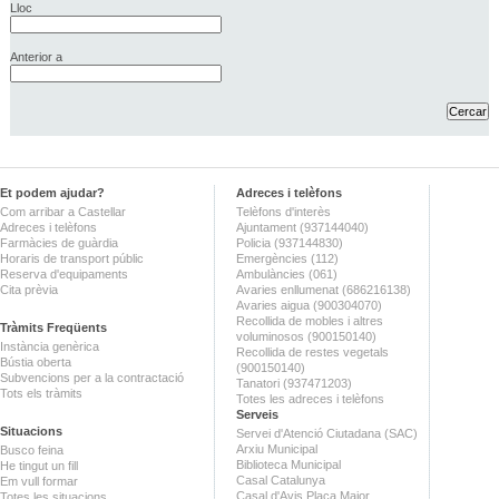
Lloc
Anterior a
Et podem ajudar?
Adreces i telèfons
Com arribar a Castellar
Telèfons d'interès
Adreces i telèfons
Ajuntament (937144040)
Farmàcies de guàrdia
Policia (937144830)
Horaris de transport públic
Emergències (112)
Reserva d'equipaments
Ambulàncies (061)
Cita prèvia
Avaries enllumenat (686216138)
Avaries aigua (900304070)
Recollida de mobles i altres
Tràmits Freqüents
voluminosos (900150140)
Instància genèrica
Recollida de restes vegetals
Bústia oberta
(900150140)
Subvencions per a la contractació
Tanatori (937471203)
Tots els tràmits
Totes les adreces i telèfons
Serveis
Situacions
Servei d'Atenció Ciutadana (SAC)
Arxiu Municipal
Busco feina
Biblioteca Municipal
He tingut un fill
Casal Catalunya
Em vull formar
Casal d'Avis Plaça Major
Totes les situacions