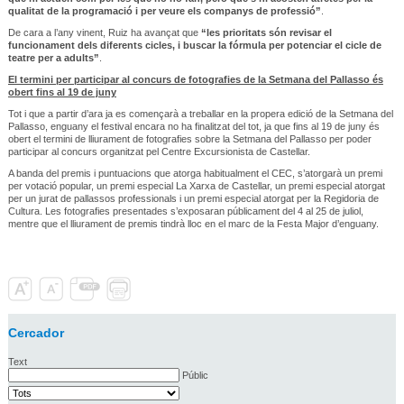
qualitat de la programació i per veure els companys de professió”
.
De cara a l’any vinent, Ruiz ha avançat que
“les prioritats són revisar el
funcionament dels diferents cicles, i buscar la fórmula per potenciar el cicle de
teatre per a adults”
.
El termini per participar al concurs de fotografies de la Setmana del Pallasso és
obert fins al 19 de juny
Tot i que a partir d’ara ja es començarà a treballar en la propera edició de la Setmana del
Pallasso, enguany el festival encara no ha finalitzat del tot, ja que fins al 19 de juny és
obert el termini de lliurament de fotografies sobre la Setmana del Pallasso per poder
participar al concurs organitzat pel Centre Excursionista de Castellar.
A banda del premis i puntuacions que atorga habitualment el CEC, s’atorgarà un premi
per votació popular, un premi especial La Xarxa de Castellar, un premi especial atorgat
per un jurat de pallassos professionals i un premi especial atorgat per la Regidoria de
Cultura. Les fotografies presentades s’exposaran públicament del 4 al 25 de juliol,
mentre que el lliurament de premis tindrà lloc en el marc de la Festa Major d’enguany.
Cercador
Text
Públic