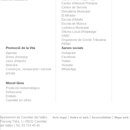
Centre d'Atenció Primària
Centre de Serveis
Deixalleria Municipal
El Mirador
Escola d'Adults
Escola de Música
Ludoteca Municipal
Oficina Local d'Habitatge
OMIC
Organisme de Gestió Tributària
PIPAD
Promoció de la Vila
Xarxes socials
Agenda
Instagram
Àrees d'esbarjo
Facebook
Llocs d'interès
Twitter
Itineraris
Youtube
Comerços, restaurants i serveis
WhatsApp
privats
Miscel·lània
Predicció meteorològica
Defuncions
Entitats
Castellar en xifres
Ajuntament de Castellar del Vallès ·
Avís legal
Sobre el web
Accessibilitat
Mapa web
Passeig Tolrà, 1 | 08211 Castellar
del Vallès | Tel. 93 714 40 40