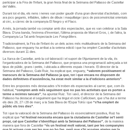
participar a la Fira de l’Infant, la gran festa final de la Setmana del Pallasso de Castellar
del Vallès.
Durant tot el dia, els nens i nenes van poder gaudir d’una gran diversitat d’activitats, com
ara jocs gegants, inflables, tallers de dibuix i maquillatge i jocs de psicomotricitat orientats
al circ, a càrrec de la companyia El Negro y el Flaco.
A més, la jornada també va comptar amb dos espectacles, que es van celebrar a la Sala
Blava. D’una banda, l’estrena d’Inventari, l’última proposta de Marcel Gros, i, de l’altra, la
Companyia La Tal amb l’espectacle
Les Fotogrâfiers
.
Tradicionalment, la Fira de l’Infant és un dels actes més multitudinaris de la Setmana del
Pallasso, que enguany ha arribat a la setena edició i que ha omplert Castellar d’activitats
diverses durant 11 dies.
La Xarxa de Castellar, amb la col·laboració i el suport de l’Ajuntament de la vila, és
l’organitzadora de la Setmana del Pallasso, que proposa una programació adreçada a tot
tipus de públic, grans i petits, i ubicada a diferents espais i horaris. El director de la
Setmana del Pallasso, Gabi Ruiz, ha explicat que, enguany,
“valorem positivament el
transcurs de la Setmana del Pallasso ja que, tot i que encara no disposem de
dades definitives d’assistència, ha estat molt similar a la d’edicions anteriors”
.
Entre les propostes més destacades s’hi troben els espectacles al carrer, que, com és
habitual,
“compten amb més seguiment que no pas les activitats que es porten a
terme a recintes tancats”
, ha apuntat Ruiz. Tot i això, el director de la Setmana del
Pallasso ha destacat el seguiment que ha tingut el cicle
Cafèclown
, que s’ha dut a terme
els dies 26, 27 i 28 de març a la Sala Blava de l’Espai Tolrà i que
“s’ha omplert de
públic els tres dies”
.
Tot i que la valoració de la Setmana del Pallasso és essencialment positiva, Ruiz ha
explicat que
“el festival necessita encara que la ciutadania de Castellar se’l senti
propi, cal que Castellar s’identifiqui amb la Setmana del Pallasso”
, de la mateixa
manera que fora de Castellar
“és un festival molt valorat, tant per les companyies
que hi actuen com per les que no ho fan, però que s’hi acosten atretes per la