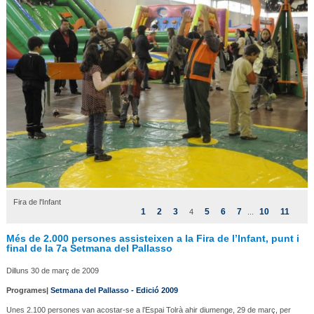
Fira de l'Infant
1
2
3
5
6
7
10
11
4
...
Més de 2.000 persones assisteixen a la Fira de l’Infant, punt i
final de la 7a Setmana del Pallasso
Dilluns 30 de març de 2009
Programes|
Setmana del Pallasso - Edició 2009
Unes 2.100 persones van acostar-se a l’Espai Tolrà ahir diumenge, 29 de març, per