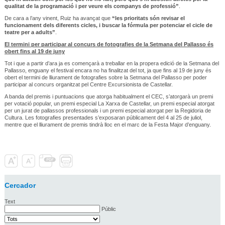
qualitat de la programació i per veure els companys de professió”
.
De cara a l’any vinent, Ruiz ha avançat que
“les prioritats són revisar el
funcionament dels diferents cicles, i buscar la fórmula per potenciar el cicle de
teatre per a adults”
.
El termini per participar al concurs de fotografies de la Setmana del Pallasso és
obert fins al 19 de juny
Tot i que a partir d’ara ja es començarà a treballar en la propera edició de la Setmana del
Pallasso, enguany el festival encara no ha finalitzat del tot, ja que fins al 19 de juny és
obert el termini de lliurament de fotografies sobre la Setmana del Pallasso per poder
participar al concurs organitzat pel Centre Excursionista de Castellar.
A banda del premis i puntuacions que atorga habitualment el CEC, s’atorgarà un premi
per votació popular, un premi especial La Xarxa de Castellar, un premi especial atorgat
per un jurat de pallassos professionals i un premi especial atorgat per la Regidoria de
Cultura. Les fotografies presentades s’exposaran públicament del 4 al 25 de juliol,
mentre que el lliurament de premis tindrà lloc en el marc de la Festa Major d’enguany.
Cercador
Text
Públic