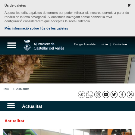
Ús de galetes
Aquest lloc utilitza galetes de tercers per poder millorar els nostres serveis a partir de
l'anàlisi de la teva navegació. Si continues navegant sense canviar la teva
configuració considerarem que acceptes la seva utilització.
Més informació sobre l'ús de les galetes
Google Translate
Inici
Contacte
Inici
Actualitat
Actualitat
Actualitat