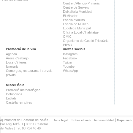
Centre d'Atenció Primària
Centre de Serveis
Deixalleria Municipal
El Mirador
Escola d'Adults
Escola de Música
Ludoteca Municipal
Oficina Local d'Habitatge
OMIC
Organisme de Gestió Tributària
PIPAD
Promoció de la Vila
Xarxes socials
Agenda
Instagram
Àrees d'esbarjo
Facebook
Llocs d'interès
Twitter
Itineraris
Youtube
Comerços, restaurants i serveis
WhatsApp
privats
Miscel·lània
Predicció meteorològica
Defuncions
Entitats
Castellar en xifres
Ajuntament de Castellar del Vallès ·
Avís legal
Sobre el web
Accessibilitat
Mapa web
Passeig Tolrà, 1 | 08211 Castellar
del Vallès | Tel. 93 714 40 40