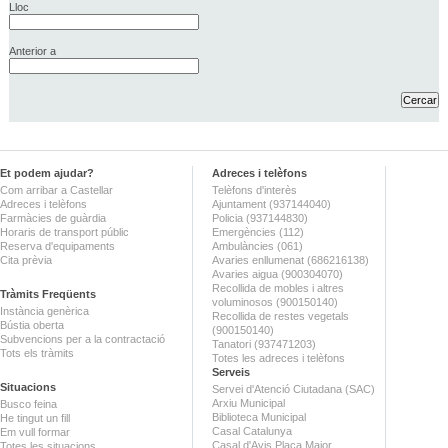
Lloc
Anterior a
Et podem ajudar?
Adreces i telèfons
Com arribar a Castellar
Telèfons d'interès
Adreces i telèfons
Ajuntament (937144040)
Farmàcies de guàrdia
Policia (937144830)
Horaris de transport públic
Emergències (112)
Reserva d'equipaments
Ambulàncies (061)
Cita prèvia
Avaries enllumenat (686216138)
Avaries aigua (900304070)
Recollida de mobles i altres
Tràmits Freqüents
voluminosos (900150140)
Instància genèrica
Recollida de restes vegetals
Bústia oberta
(900150140)
Subvencions per a la contractació
Tanatori (937471203)
Tots els tràmits
Totes les adreces i telèfons
Serveis
Situacions
Servei d'Atenció Ciutadana (SAC)
Arxiu Municipal
Busco feina
Biblioteca Municipal
He tingut un fill
Casal Catalunya
Em vull formar
Casal d'Avis Plaça Major
Totes les situacions