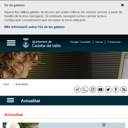
Ús de galetes
Aquest lloc utilitza galetes de tercers per poder millorar els nostres serveis a partir de
l'anàlisi de la teva navegació. Si continues navegant sense canviar la teva
configuració considerarem que acceptes la seva utilització.
Més informació sobre l'ús de les galetes
Google Translate
Inici
Contacte
Inici
Actualitat
Actualitat
Actualitat