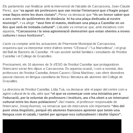
Els parlaments van finalitzar amb la intervenció de l’alcalde de Carcassona, Jean-Claude
Perez, que “
va agrair als professors que van iniciar l’intercanvi que s’hagin pogut
crear llaços entre les dues ciutats”.
Perez va destacar que
“és un honor saber que
a uns cents de quilòmetres de distància hi ha una plaça dedicada al nostre
municipi”.
I va afegir:
“avui fem el mateix, dedicant una plaça a Castellar en un
lloc que serà de trobada cultural”.
L’alcalde va remarcar que, amb iniciatives com
aquesta,
“Carcassona i la seva aglomeració demostren que estan obertes a noves
cultures i nous horitzons”.
L’acte va comptar amb les actuacions de l’Harmonie Municipal de Carcassona,
orquestra que va interpretar entre d’altres temes “L’Estaca” i “La Marsellesa”, i el grup
del Ball de Bastons de Castellar. Hi van assistir també familiars i estudiants de l’Institut
Castellar i el College de Graizelles.
Precisament, els 16 alumnes de 3r d’ESO de l’Institut Castellar que protagonitzen
l’intercanvi seran fins dijous a Carcassona. En aquesta ocasió, i com a novetat, dos
professors de l’Institut Castellar, Antoni Cavero i Sònia Martínez, van oferir divendres
passat classes en llengua castellana de física i literatura als alumnes del College de
Grazailles.
La directora de l’Institut Castellar, Lídia Tuà, va destacar ahir el paper del centre com a
agent cultural de la vila, atès que
“el que va començar com una iniciativa per a
l’educació, per la voluntat de professors i instituts, ara s’ha obert a un intercanvi
cultural entre les dues poblacions”.
Així mateix, el professor responsable de
l’intercanvi, Josep Asensio, va remarcar que els intercanvis són importants
“des del
punt vista lingüístic, perquè els alumnes francesos aprenen que tenim una
llengua com el català, i també per apropar-nos culturalment i desfer tòpics”.