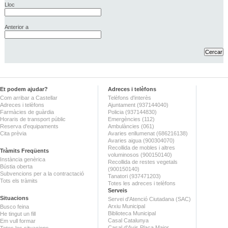
Lloc
Anterior a
Et podem ajudar?
Adreces i telèfons
Com arribar a Castellar
Telèfons d'interès
Adreces i telèfons
Ajuntament (937144040)
Farmàcies de guàrdia
Policia (937144830)
Horaris de transport públic
Emergències (112)
Reserva d'equipaments
Ambulàncies (061)
Cita prèvia
Avaries enllumenat (686216138)
Avaries aigua (900304070)
Recollida de mobles i altres
Tràmits Freqüents
voluminosos (900150140)
Instància genèrica
Recollida de restes vegetals
Bústia oberta
(900150140)
Subvencions per a la contractació
Tanatori (937471203)
Tots els tràmits
Totes les adreces i telèfons
Serveis
Situacions
Servei d'Atenció Ciutadana (SAC)
Arxiu Municipal
Busco feina
Biblioteca Municipal
He tingut un fill
Casal Catalunya
Em vull formar
Casal d'Avis Plaça Major