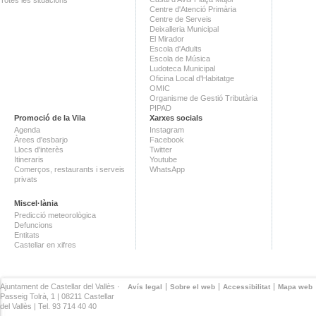
Totes les situacions
Centre d'Atenció Primària
Centre de Serveis
Deixalleria Municipal
El Mirador
Escola d'Adults
Escola de Música
Ludoteca Municipal
Oficina Local d'Habitatge
OMIC
Organisme de Gestió Tributària
PIPAD
Promoció de la Vila
Xarxes socials
Agenda
Instagram
Àrees d'esbarjo
Facebook
Llocs d'interès
Twitter
Itineraris
Youtube
Comerços, restaurants i serveis
WhatsApp
privats
Miscel·lània
Predicció meteorològica
Defuncions
Entitats
Castellar en xifres
Ajuntament de Castellar del Vallès ·
Avís legal
Sobre el web
Accessibilitat
Mapa web
Passeig Tolrà, 1 | 08211 Castellar
del Vallès | Tel. 93 714 40 40