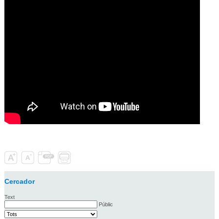
Cercador
Text
Públic