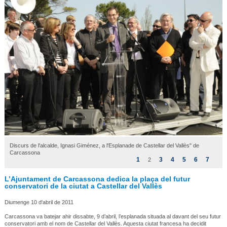
Discurs de l'alcalde, Ignasi Giménez, a l'Esplanade de Castellar del Vallès" de
Carcassona
1
3
4
5
6
7
2
L’Ajuntament de Carcassona dedica la plaça del futur
conservatori de la ciutat a Castellar del Vallès
Diumenge 10 d'abril de 2011
Carcassona va batejar ahir dissabte, 9 d’abril, l’esplanada situada al davant del seu futur
conservatori amb el nom de Castellar del Vallès. Aquesta ciutat francesa ha decidit