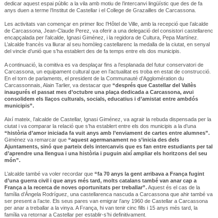
dedicar aquest espai públic a la vila amb motiu de l’intercanvi lingüístic que des de fa
anys duen a terme l’Institut de Castellar i el College de Grazailles de Carcassona.
Les activitats van començar en primer lloc l’Hôtel de Ville, amb la recepció que l’alcalde
de Carcassona, Jean-Claude Perez, va oferir a una delegació del consistori castellarenc
encapçalada per l’alcalde, Ignasi Giménez, i la regidora de Cultura, Pepa Martínez.
L’alcalde francès va lliurar al seu homòleg castellarenc la medalla de la ciutat, en senyal
del vincle d’unió que s’ha establert des de fa temps entre els dos municipis.
A continuació, la comitiva es va desplaçar fins a l’esplanada del futur conservatori de
Carcassona, un equipament cultural que en l’actualitat es troba en estat de construcció.
En el torn de parlaments, el president de la Communauté d’Agglomération du
Carcassonnais, Alain Tarlier, va destacar que
“després que Castellar del Vallès
inaugurés el passat mes d’octubre una plaça dedicada a Carcassona, avui
consolidem els llaços culturals, socials, educatius i d’amistat entre ambdós
municipis”.
Així mateix, l’alcalde de Castellar, Ignasi Giménez, va agrair la rebuda dispensada per la
ciutat i va comparar la relació que s’ha establert entre els dos municipis a la d’una
“història d’amor iniciada fa vuit anys amb l’enviament de cartes entre alumnes”.
Giménez va remarcar que
“aquest agermanament no s’inicia des dels
Ajuntaments, sinó que parteix dels intercanvis que es fan entre estudiants per tal
d’aprendre una llengua i una història i puguin així ampliar els horitzons del seu
món”.
L’alcalde també va voler recordar que
“fa 70 anys la gent arribava a França fugint
d’una guerra civil i que anys més tard, molts catalans també van anar cap a
França a la recerca de noves oportunitats per treballar”.
Aquest és el cas de la
família d’Ángela Rodríguez, una castellarenca nascuda a Carcassona que ahir també va
ser present a l’acte. Els seus pares van emigrar l’any 1960 de Castellar a Carcassona
per anar a treballar a la vinya. A França, hi van tenir cinc fills i 15 anys més tard, la
família va retornar a Castellar per establir-s’hi definitivament.