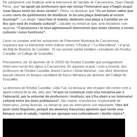
Els parlaments van finalitzar amb la intervenció de l’alcalde de Carcassona, Jean-Claude
Perez, que “
va agrair als professors que van iniciar l’intercanvi que s’hagin pogut
crear llaços entre les dues ciutats”.
Perez va destacar que
“és un honor saber que
a uns cents de quilòmetres de distància hi ha una plaça dedicada al nostre
municipi”.
I va afegir:
“avui fem el mateix, dedicant una plaça a Castellar en un
lloc que serà de trobada cultural”.
L’alcalde va remarcar que, amb iniciatives com
aquesta,
“Carcassona i la seva aglomeració demostren que estan obertes a noves
cultures i nous horitzons”.
L’acte va comptar amb les actuacions de l’Harmonie Municipal de Carcassona,
orquestra que va interpretar entre d’altres temes “L’Estaca” i “La Marsellesa”, i el grup
del Ball de Bastons de Castellar. Hi van assistir també familiars i estudiants de l’Institut
Castellar i el College de Graizelles.
Precisament, els 16 alumnes de 3r d’ESO de l’Institut Castellar que protagonitzen
l’intercanvi seran fins dijous a Carcassona. En aquesta ocasió, i com a novetat, dos
professors de l’Institut Castellar, Antoni Cavero i Sònia Martínez, van oferir divendres
passat classes en llengua castellana de física i literatura als alumnes del College de
Grazailles.
La directora de l’Institut Castellar, Lídia Tuà, va destacar ahir el paper del centre com a
agent cultural de la vila, atès que
“el que va començar com una iniciativa per a
l’educació, per la voluntat de professors i instituts, ara s’ha obert a un intercanvi
cultural entre les dues poblacions”.
Així mateix, el professor responsable de
l’intercanvi, Josep Asensio, va remarcar que els intercanvis són importants
“des del
punt vista lingüístic, perquè els alumnes francesos aprenen que tenim una
llengua com el català, i també per apropar-nos culturalment i desfer tòpics”.