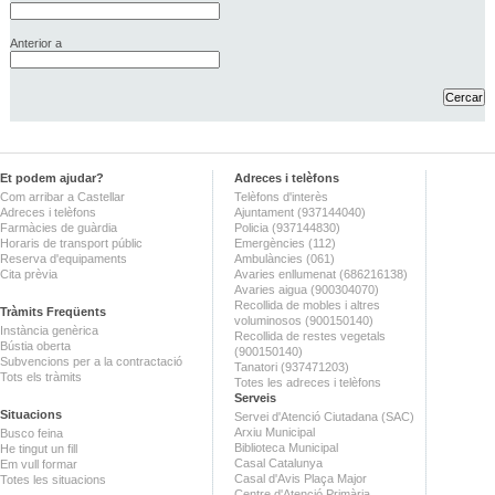
Anterior a
Et podem ajudar?
Adreces i telèfons
Com arribar a Castellar
Telèfons d'interès
Adreces i telèfons
Ajuntament (937144040)
Farmàcies de guàrdia
Policia (937144830)
Horaris de transport públic
Emergències (112)
Reserva d'equipaments
Ambulàncies (061)
Cita prèvia
Avaries enllumenat (686216138)
Avaries aigua (900304070)
Recollida de mobles i altres
Tràmits Freqüents
voluminosos (900150140)
Instància genèrica
Recollida de restes vegetals
Bústia oberta
(900150140)
Subvencions per a la contractació
Tanatori (937471203)
Tots els tràmits
Totes les adreces i telèfons
Serveis
Situacions
Servei d'Atenció Ciutadana (SAC)
Arxiu Municipal
Busco feina
Biblioteca Municipal
He tingut un fill
Casal Catalunya
Em vull formar
Casal d'Avis Plaça Major
Totes les situacions
Centre d'Atenció Primària