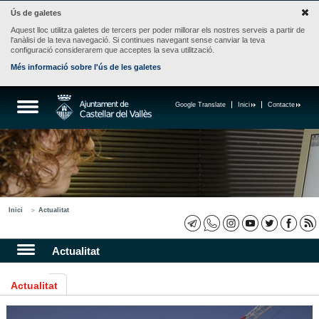
Ús de galetes
Aquest lloc utilitza galetes de tercers per poder millorar els nostres serveis a partir de
l'anàlisi de la teva navegació. Si continues navegant sense canviar la teva
configuració considerarem que acceptes la seva utilització.
Més informació sobre l'ús de les galetes
Google Translate
Inici
Contacte
Inici
Actualitat
Actualitat
Actualitat