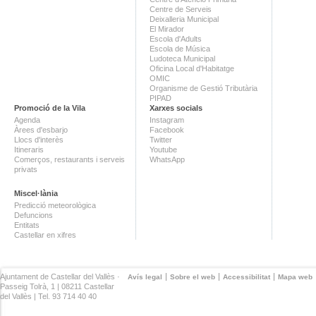
Centre de Serveis
Deixalleria Municipal
El Mirador
Escola d'Adults
Escola de Música
Ludoteca Municipal
Oficina Local d'Habitatge
OMIC
Organisme de Gestió Tributària
PIPAD
Promoció de la Vila
Xarxes socials
Agenda
Instagram
Àrees d'esbarjo
Facebook
Llocs d'interès
Twitter
Itineraris
Youtube
Comerços, restaurants i serveis
WhatsApp
privats
Miscel·lània
Predicció meteorològica
Defuncions
Entitats
Castellar en xifres
Ajuntament de Castellar del Vallès ·
Avís legal
Sobre el web
Accessibilitat
Mapa web
Passeig Tolrà, 1 | 08211 Castellar
del Vallès | Tel. 93 714 40 40