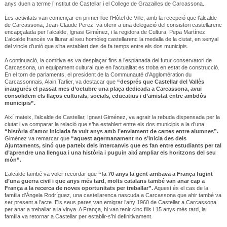
anys duen a terme l’Institut de Castellar i el College de Grazailles de Carcassona.
Les activitats van començar en primer lloc l’Hôtel de Ville, amb la recepció que l’alcalde
de Carcassona, Jean-Claude Perez, va oferir a una delegació del consistori castellarenc
encapçalada per l’alcalde, Ignasi Giménez, i la regidora de Cultura, Pepa Martínez.
L’alcalde francès va lliurar al seu homòleg castellarenc la medalla de la ciutat, en senyal
del vincle d’unió que s’ha establert des de fa temps entre els dos municipis.
A continuació, la comitiva es va desplaçar fins a l’esplanada del futur conservatori de
Carcassona, un equipament cultural que en l’actualitat es troba en estat de construcció.
En el torn de parlaments, el president de la Communauté d’Agglomération du
Carcassonnais, Alain Tarlier, va destacar que
“després que Castellar del Vallès
inaugurés el passat mes d’octubre una plaça dedicada a Carcassona, avui
consolidem els llaços culturals, socials, educatius i d’amistat entre ambdós
municipis”.
Així mateix, l’alcalde de Castellar, Ignasi Giménez, va agrair la rebuda dispensada per la
ciutat i va comparar la relació que s’ha establert entre els dos municipis a la d’una
“història d’amor iniciada fa vuit anys amb l’enviament de cartes entre alumnes”.
Giménez va remarcar que
“aquest agermanament no s’inicia des dels
Ajuntaments, sinó que parteix dels intercanvis que es fan entre estudiants per tal
d’aprendre una llengua i una història i puguin així ampliar els horitzons del seu
món”.
L’alcalde també va voler recordar que
“fa 70 anys la gent arribava a França fugint
d’una guerra civil i que anys més tard, molts catalans també van anar cap a
França a la recerca de noves oportunitats per treballar”.
Aquest és el cas de la
família d’Ángela Rodríguez, una castellarenca nascuda a Carcassona que ahir també va
ser present a l’acte. Els seus pares van emigrar l’any 1960 de Castellar a Carcassona
per anar a treballar a la vinya. A França, hi van tenir cinc fills i 15 anys més tard, la
família va retornar a Castellar per establir-s’hi definitivament.