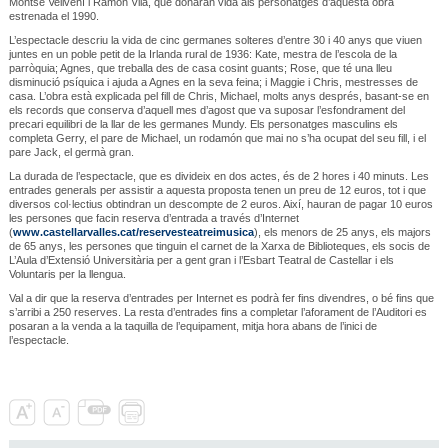
Montse Vellvehí i Ramon Vila, que donaran vida als personatges d’aquesta obra
estrenada el 1990.
L’espectacle descriu la vida de cinc germanes solteres d’entre 30 i 40 anys que viuen
juntes en un poble petit de la Irlanda rural de 1936: Kate, mestra de l’escola de la
parròquia; Agnes, que treballa des de casa cosint guants; Rose, que té una lleu
disminució psíquica i ajuda a Agnes en la seva feina; i Maggie i Chris, mestresses de
casa. L’obra està explicada pel fill de Chris, Michael, molts anys després, basant-se en
els records que conserva d’aquell mes d’agost que va suposar l’esfondrament del
precari equilibri de la llar de les germanes Mundy. Els personatges masculins els
completa Gerry, el pare de Michael, un rodamón que mai no s’ha ocupat del seu fill, i el
pare Jack, el germà gran.
La durada de l’espectacle, que es divideix en dos actes, és de 2 hores i 40 minuts. Les
entrades generals per assistir a aquesta proposta tenen un preu de 12 euros, tot i que
diversos col·lectius obtindran un descompte de 2 euros. Així, hauran de pagar 10 euros
les persones que facin reserva d’entrada a través d’Internet
(
www.castellarvalles.cat/reservesteatreimusica
), els menors de 25 anys, els majors
de 65 anys, les persones que tinguin el carnet de la Xarxa de Biblioteques, els socis de
L’Aula d’Extensió Universitària per a gent gran i l’Esbart Teatral de Castellar i els
Voluntaris per la llengua.
Val a dir que la reserva d’entrades per Internet es podrà fer fins divendres, o bé fins que
s’arribi a 250 reserves. La resta d’entrades fins a completar l’aforament de l’Auditori es
posaran a la venda a la taquilla de l’equipament, mitja hora abans de l’inici de
l’espectacle.