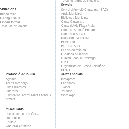
Totes les adreces i telèfons
Serveis
Situacions
Servei d'Atenció Ciutadana (SAC)
Arxiu Municipal
Busco feina
Biblioteca Municipal
He tingut un fill
Casal Catalunya
Em vull formar
Casal d'Avis Plaça Major
Totes les situacions
Centre d'Atenció Primària
Centre de Serveis
Deixalleria Municipal
El Mirador
Escola d'Adults
Escola de Música
Ludoteca Municipal
Oficina Local d'Habitatge
OMIC
Organisme de Gestió Tributària
PIPAD
Promoció de la Vila
Xarxes socials
Agenda
Instagram
Àrees d'esbarjo
Facebook
Llocs d'interès
Twitter
Itineraris
Youtube
Comerços, restaurants i serveis
WhatsApp
privats
Miscel·lània
Predicció meteorològica
Defuncions
Entitats
Castellar en xifres