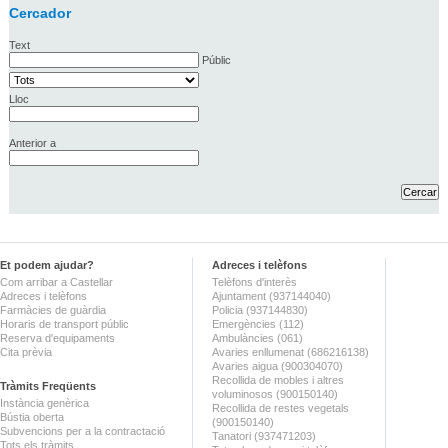
Cercador
Text
Públic
Lloc
Anterior a
Et podem ajudar?
Adreces i telèfons
Com arribar a Castellar
Telèfons d'interès
Adreces i telèfons
Ajuntament (937144040)
Farmàcies de guàrdia
Policia (937144830)
Horaris de transport públic
Emergències (112)
Reserva d'equipaments
Ambulàncies (061)
Cita prèvia
Avaries enllumenat (686216138)
Avaries aigua (900304070)
Recollida de mobles i altres
Tràmits Freqüents
voluminosos (900150140)
Instància genèrica
Recollida de restes vegetals
Bústia oberta
(900150140)
Subvencions per a la contractació
Tanatori (937471203)
Tots els tràmits