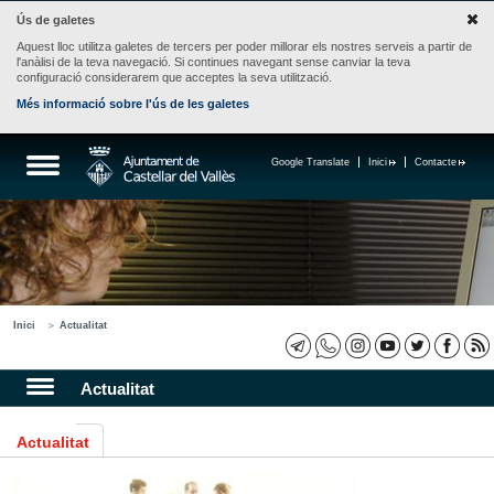
Ús de galetes
Aquest lloc utilitza galetes de tercers per poder millorar els nostres serveis a partir de
l'anàlisi de la teva navegació. Si continues navegant sense canviar la teva
configuració considerarem que acceptes la seva utilització.
Més informació sobre l'ús de les galetes
Google Translate
Inici
Contacte
Inici
Actualitat
Actualitat
Actualitat