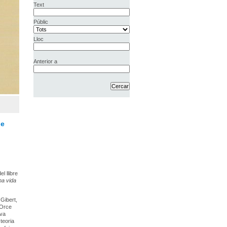
Text
Públic
Lloc
Anterior a
ue
l llibre
na vida
 Gibert,
 Orce
 va
teoria