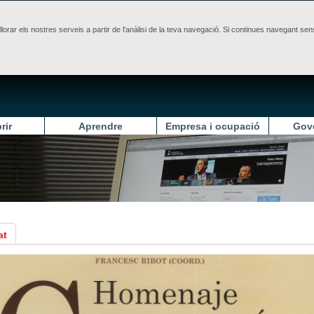
illorar els nostres serveis a partir de l'anàlisi de la teva navegació. Si continues navegant 
rir
Aprendre
Empresa i ocupació
Gov
at