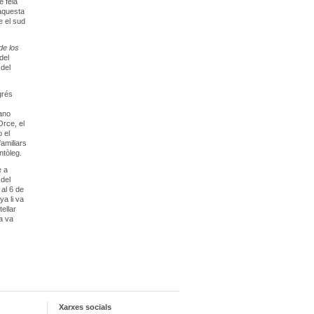
e feia
aquesta
e el sud
de los
del
 del
grés
iano
Orce, el
 el
amiliars
ntòleg.
e a
 del
 al 6 de
a li va
ellar
da va
Xarxes socials