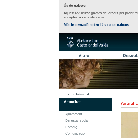
Ús de galetes
Aquest lloc utilitza galetes de tercers per poder m
acceptes la seva utilització.
Més informació sobre l'ús de les galetes
Viure
Descob
Inici
Actualitat
Actualitat
Actualit
Ajuntament
Benestar social
Comerç
Comunicació