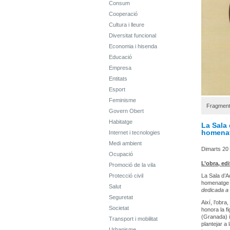
Consum
Cooperació
Cultura i lleure
Diversitat funcional
Economia i hisenda
Educació
Empresa
Entitats
Esport
Feminisme
Fragment 
Govern Obert
Habitatge
La Sala 
homenat
Internet i tecnologies
Medi ambient
Dimarts 20
Ocupació
L’obra, ed
Promoció de la vila
Protecció civil
La Sala d’A
homenatge a
Salut
dedicada a 
Seguretat
Així, l’obr
Societat
honora la f
(Granada) i
Transport i mobilitat
plantejar a
Urbanisme