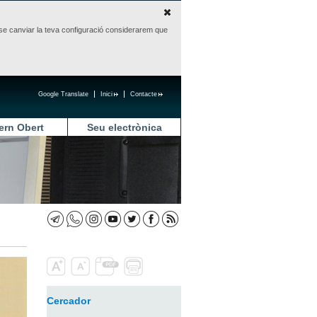
sense canviar la teva configuració considerarem que
Google Translate
Inici
Contacte
ern Obert
Seu electrònica
Cercador