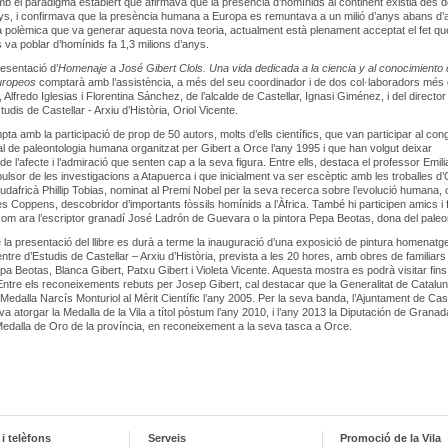
b el paradigma establert que afirmava que la presència d’homínids al continent existia des d
s, i confirmava que la presència humana a Europa es remuntava a un milió d’anys abans d’
 la polèmica que va generar aquesta nova teoria, actualment està plenament acceptat el fet qu
 va poblar d’homínids fa 1,3 milions d’anys.
resentació d’
Homenaje a José Gibert Clols. Una vida dedicada a la ciencia y al conocimiento 
uropeos
comptarà amb l’assistència, a més del seu coordinador i de dos col·laboradors més 
 Alfredo Iglesias i Florentina Sánchez, de l’alcalde de Castellar, Ignasi Giménez, i del director
udis de Castellar - Arxiu d’Història, Oriol Vicente.
mpta amb la participació de prop de 50 autors, molts d’ells científics, que van participar al con
al de paleontologia humana organitzat per Gibert a Orce l’any 1995 i que han volgut deixar
de l’afecte i l’admiració que senten cap a la seva figura. Entre ells, destaca el professor Emil
pulsor de les investigacions a Atapuerca i que inicialment va ser escèptic amb les troballes d’
udafricà Phillip Tobias, nominat al Premi Nobel per la seva recerca sobre l’evolució humana, o
s Coppens, descobridor d’importants fòssils homínids a l’Àfrica. També hi participen amics i f
com ara l’escriptor granadí José Ladrón de Guevara o la pintora Pepa Beotas, dona del paleo
la presentació del llibre es durà a terme la inauguració d’una exposició de pintura homenatg
entre d’Estudis de Castellar – Arxiu d’Història, prevista a les 20 hores, amb obres de familiars
Pepa Beotas, Blanca Gibert, Patxu Gibert i Violeta Vicente. Aquesta mostra es podrà visitar fins
tre els reconeixements rebuts per Josep Gibert, cal destacar que la Generalitat de Cataluny
 Medalla Narcís Monturiol al Mèrit Científic l’any 2005. Per la seva banda, l’Ajuntament de Cast
i va atorgar la Medalla de la Vila a títol pòstum l’any 2010, i l’any 2013 la Diputación de Grana
 Medalla de Oro de la província, en reconeixement a la seva tasca a Orce.
i telèfons
Serveis
Promoció de la Vila