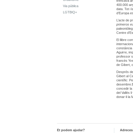
trencava am
400.000 any
Via pública
data. Tot i
LGTBIQ+
d’Europa es
L’acte de p
primeros e
paleontòleg,
Centre d’Est
El llibre co
internacion
constància 
Aguirre, im
professor s
francès Yve
de Gibert, 
Després de 
Gibert al C
científic: 
desembre.En
concedir la
del Vallès l
donar-li la
Et podem ajudar?
Adreces 