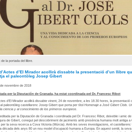
de la portada del llibre.
d’Actes d’El Mirador acollirà dissabte la presentació d’un llibre q
ja el paleontòleg Josep Gibert
 de novembre de 2018
itada per la Diputación de Granada, ha estat coordinada pel Dr. Francesc Ribot
ctes d’El Mirador acollirà dissabte vinent, 24 de novembre, a les 18.30 hores, la presentació de
l paleontòleg castellarenc Josep Gibert que porta per títol
Homenaje a José Gibert Clols. U
la ciencia y al conocimiento de los primeros europeos
.
a, editada per la Diputación de Granada i coordinada pel Dr. Francesc Ribot, deixeble i amic de
igura de Gibert, conegut pel descobriment de jaciments amb presència humana molt antiga a
 per la seva recerca a Cova Victoria (Múrcia). Amb les seves investigacions, el castellarenc
 la dècada dels anys 80 un nou model d’ocupació humana a Europa. En aquest sentit, la seva 