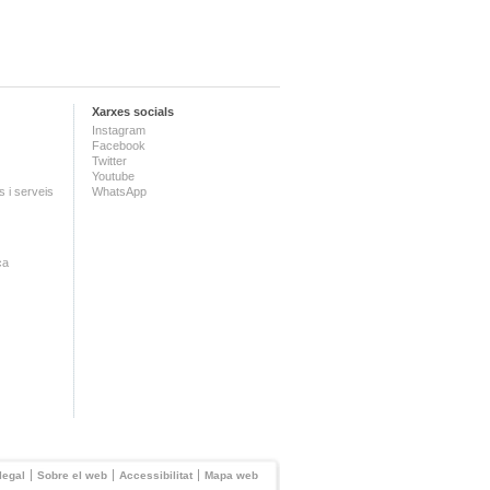
Xarxes socials
Instagram
Facebook
Twitter
Youtube
 i serveis
WhatsApp
ca
legal
Sobre el web
Accessibilitat
Mapa web