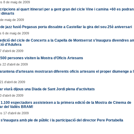
es 8 de maig de 2009
cripcions al quart itinerari per a gent gran del cicle Vine i camina +60 es podran
 i dimarts
 de maig de 2009
 de jazz fusió Pegasus porta dissabte a Castellar la gira del seu 25è aniversari
s 6 de maig de 2009
edició del cicle de Concerts a la Capella de Montserrat s’inaugura divendres a
ció d’Adufera
7 d'abril de 2009
500 persones visiten la Mostra d’Oficis Artesans
 22 d'abril de 2009
rantena d’artesans mostraran diferents oficis artesans el proper diumenge a l
21 d'abril de 2009
ar viurà dijous una Diada de Sant Jordi plena d’activitats
0 d'abril de 2009
1.100 espectadors assisteixen a la primera edició de la Mostra de Cinema de
ar del Vallès BRAM!
s 17 d'abril de 2009
’inaugura amb ple de públic i la participació del director Pere Portabella