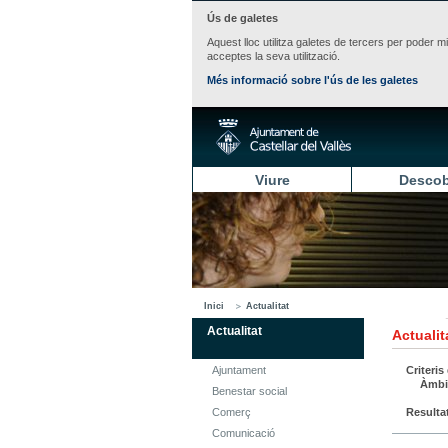
Ús de galetes
Aquest lloc utilitza galetes de tercers per poder m
acceptes la seva utilització.
Més informació sobre l'ús de les galetes
Viure
Descob
Inici
Actualitat
Actualitat
Actualit
Ajuntament
Criteris
Àmbi
Benestar social
Comerç
Resulta
Comunicació