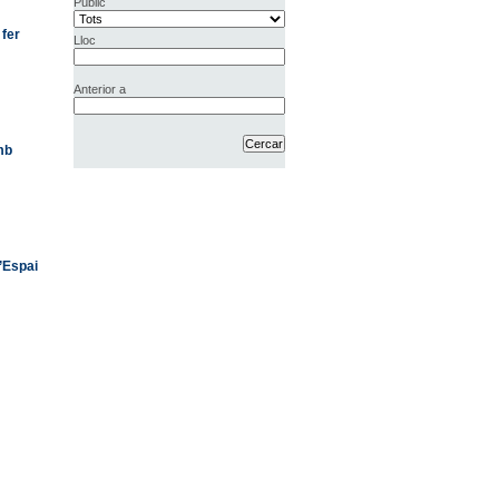
Públic
 fer
Lloc
Anterior a
mb
’Espai