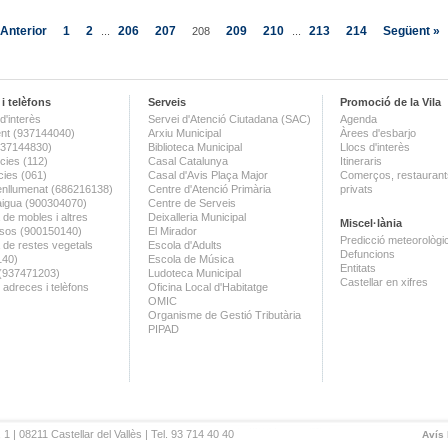
 Anterior
1
2
206
207
209
210
213
214
Següent »
...
208
...
i telèfons
Serveis
Promoció de la Vila
d'interès
Servei d'Atenció Ciutadana (SAC)
Agenda
nt (937144040)
Arxiu Municipal
Àrees d'esbarjo
(937144830)
Biblioteca Municipal
Llocs d'interès
ies (112)
Casal Catalunya
Itineraris
ies (061)
Casal d'Avis Plaça Major
Comerços, restaurants
enllumenat (686216138)
Centre d'Atenció Primària
privats
aigua (900304070)
Centre de Serveis
 de mobles i altres
Deixalleria Municipal
Miscel·lània
sos (900150140)
El Mirador
Predicció meteorològi
a de restes vegetals
Escola d'Adults
Defuncions
140)
Escola de Música
Entitats
 (937471203)
Ludoteca Municipal
Castellar en xifres
 adreces i telèfons
Oficina Local d'Habitatge
OMIC
Organisme de Gestió Tributària
PIPAD
 1 | 08211 Castellar del Vallès | Tel. 93 714 40 40
Avís 