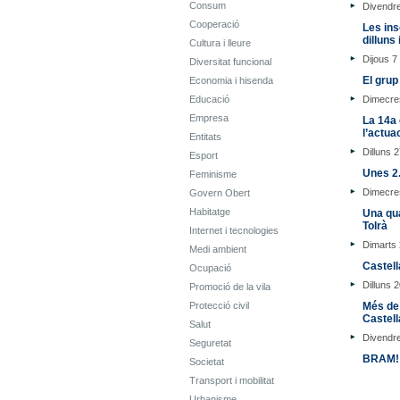
Consum
Divendr
Cooperació
Les ins
dilluns
Cultura i lleure
Dijous 7
Diversitat funcional
El grup
Economia i hisenda
Educació
Dimecre
Empresa
La 14a 
l’actua
Entitats
Dilluns 2
Esport
Unes 2.
Feminisme
Dimecres
Govern Obert
Habitatge
Una qua
Tolrà
Internet i tecnologies
Dimarts 
Medi ambient
Castell
Ocupació
Dilluns 2
Promoció de la vila
Protecció civil
Més de 
Castell
Salut
Divendre
Seguretat
BRAM! s
Societat
Transport i mobilitat
Urbanisme