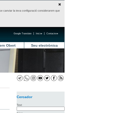
sense canviar la teva configuració considerarem que
Google Translate
Inici
Contacte
ern Obert
Seu electrònica
Cercador
Text