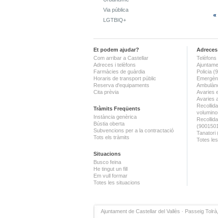
Via pública
«
LGTBIQ+
Et podem ajudar?
Adreces 
Com arribar a Castellar
Telèfons 
Adreces i telèfons
Ajuntame
Farmàcies de guàrdia
Policia 
Horaris de transport públic
Emergènc
Reserva d'equipaments
Ambulànc
Cita prèvia
Avaries 
Avaries 
Recollida
Tràmits Freqüents
volumino
Instància genèrica
Recollid
Bústia oberta
(900150
Subvencions per a la contractació
Tanatori
Tots els tràmits
Totes les
Situacions
Busco feina
He tingut un fill
Em vull formar
Totes les situacions
Ajuntament de Castellar del Vallès · Passeig Tolrà,