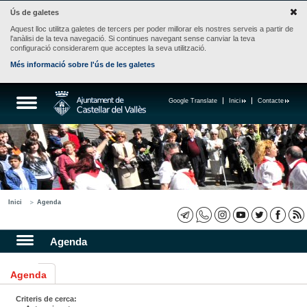
Ús de galetes
Aquest lloc utilitza galetes de tercers per poder millorar els nostres serveis a partir de
l'anàlisi de la teva navegació. Si continues navegant sense canviar la teva
configuració considerarem que acceptes la seva utilització.
Més informació sobre l'ús de les galetes
Google Translate
Inici
Contacte
Inici
Agenda
Agenda
Agenda
Criteris de cerca: