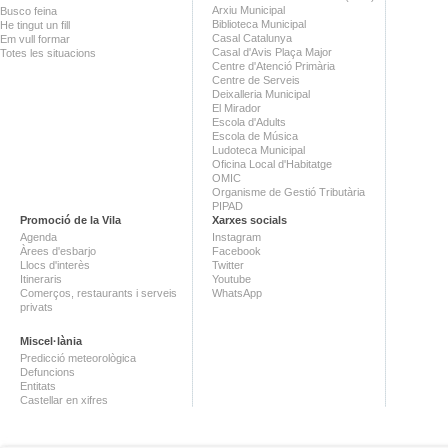
Arxiu Municipal
Busco feina
Biblioteca Municipal
He tingut un fill
Casal Catalunya
Em vull formar
Casal d'Avis Plaça Major
Totes les situacions
Centre d'Atenció Primària
Centre de Serveis
Deixalleria Municipal
El Mirador
Escola d'Adults
Escola de Música
Ludoteca Municipal
Oficina Local d'Habitatge
OMIC
Organisme de Gestió Tributària
PIPAD
Promoció de la Vila
Xarxes socials
Agenda
Instagram
Àrees d'esbarjo
Facebook
Llocs d'interès
Twitter
Itineraris
Youtube
Comerços, restaurants i serveis
WhatsApp
privats
Miscel·lània
Predicció meteorològica
Defuncions
Entitats
Castellar en xifres