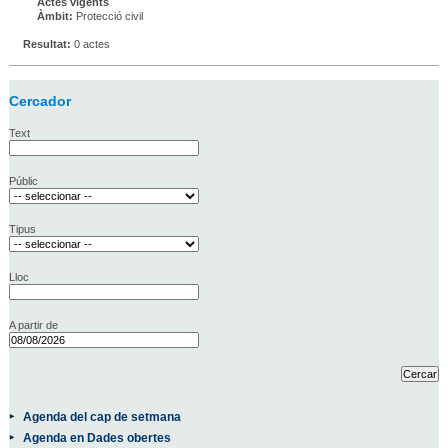
Actes vigents
Àmbit:
Protecció civil
Resultat:
0 actes
Cercador
Text
Públic
Tipus
Lloc
A partir de
Agenda del cap de setmana
Agenda en Dades obertes