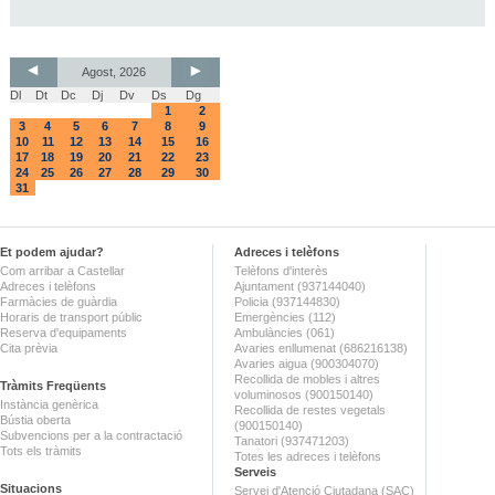
Agost, 2026
Dl
Dt
Dc
Dj
Dv
Ds
Dg
1
2
3
4
5
6
7
8
9
10
11
12
13
14
15
16
17
18
19
20
21
22
23
24
25
26
27
28
29
30
31
Et podem ajudar?
Adreces i telèfons
Com arribar a Castellar
Telèfons d'interès
Adreces i telèfons
Ajuntament (937144040)
Farmàcies de guàrdia
Policia (937144830)
Horaris de transport públic
Emergències (112)
Reserva d'equipaments
Ambulàncies (061)
Cita prèvia
Avaries enllumenat (686216138)
Avaries aigua (900304070)
Recollida de mobles i altres
Tràmits Freqüents
voluminosos (900150140)
Instància genèrica
Recollida de restes vegetals
Bústia oberta
(900150140)
Subvencions per a la contractació
Tanatori (937471203)
Tots els tràmits
Totes les adreces i telèfons
Serveis
Situacions
Servei d'Atenció Ciutadana (SAC)