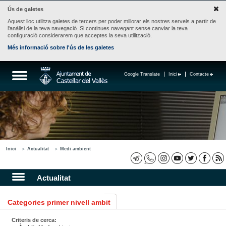
Ús de galetes
Aquest lloc utilitza galetes de tercers per poder millorar els nostres serveis a partir de
l'anàlisi de la teva navegació. Si continues navegant sense canviar la teva
configuració considerarem que acceptes la seva utilització.
Més informació sobre l'ús de les galetes
Google Translate
Inici
Contacte
Inici
Actualitat
Medi ambient
Actualitat
Categories primer nivell ambit
Criteris de cerca: