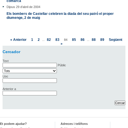
comarca
Dijous 29 d'abril de 2004
Els bombers de Castellar celebren la diada del seu patró el proper
diumenge, 2 de maig
« Anterior
1
2
82
83
85
86
88
89
Següent
...
84
...
»
Cercador
Text
Públic
Lloc
Anterior a
Et podem ajudar?
Adreces i telèfons