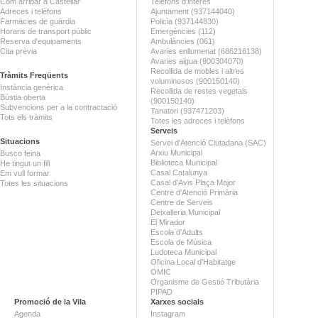
Com arribar a Castellar
Telèfons d'interès
Adreces i telèfons
Ajuntament (937144040)
Farmàcies de guàrdia
Policia (937144830)
Horaris de transport públic
Emergències (112)
Reserva d'equipaments
Ambulàncies (061)
Cita prèvia
Avaries enllumenat (686216138)
Avaries aigua (900304070)
Recollida de mobles i altres
Tràmits Freqüents
voluminosos (900150140)
Instància genèrica
Recollida de restes vegetals
Bústia oberta
(900150140)
Subvencions per a la contractació
Tanatori (937471203)
Tots els tràmits
Totes les adreces i telèfons
Serveis
Situacions
Servei d'Atenció Ciutadana (SAC)
Arxiu Municipal
Busco feina
Biblioteca Municipal
He tingut un fill
Casal Catalunya
Em vull formar
Casal d'Avis Plaça Major
Totes les situacions
Centre d'Atenció Primària
Centre de Serveis
Deixalleria Municipal
El Mirador
Escola d'Adults
Escola de Música
Ludoteca Municipal
Oficina Local d'Habitatge
OMIC
Organisme de Gestió Tributària
PIPAD
Promoció de la Vila
Xarxes socials
Agenda
Instagram