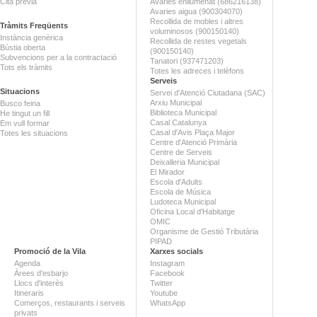
Cita prèvia
Avaries enllumenat (686216138)
Avaries aigua (900304070)
Recollida de mobles i altres
Tràmits Freqüents
voluminosos (900150140)
Instància genèrica
Recollida de restes vegetals
Bústia oberta
(900150140)
Subvencions per a la contractació
Tanatori (937471203)
Tots els tràmits
Totes les adreces i telèfons
Serveis
Situacions
Servei d'Atenció Ciutadana (SAC)
Arxiu Municipal
Busco feina
Biblioteca Municipal
He tingut un fill
Casal Catalunya
Em vull formar
Casal d'Avis Plaça Major
Totes les situacions
Centre d'Atenció Primària
Centre de Serveis
Deixalleria Municipal
El Mirador
Escola d'Adults
Escola de Música
Ludoteca Municipal
Oficina Local d'Habitatge
OMIC
Organisme de Gestió Tributària
PIPAD
Promoció de la Vila
Xarxes socials
Agenda
Instagram
Àrees d'esbarjo
Facebook
Llocs d'interès
Twitter
Itineraris
Youtube
Comerços, restaurants i serveis
WhatsApp
privats