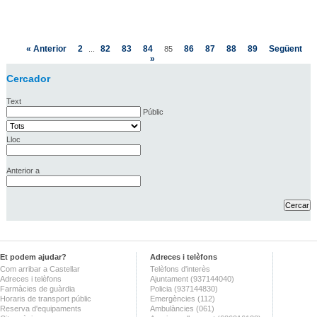
« Anterior
2
82
83
84
86
87
88
89
Següent
...
85
»
Cercador
Text
Públic
Lloc
Anterior a
Et podem ajudar?
Adreces i telèfons
Com arribar a Castellar
Telèfons d'interès
Adreces i telèfons
Ajuntament (937144040)
Farmàcies de guàrdia
Policia (937144830)
Horaris de transport públic
Emergències (112)
Reserva d'equipaments
Ambulàncies (061)