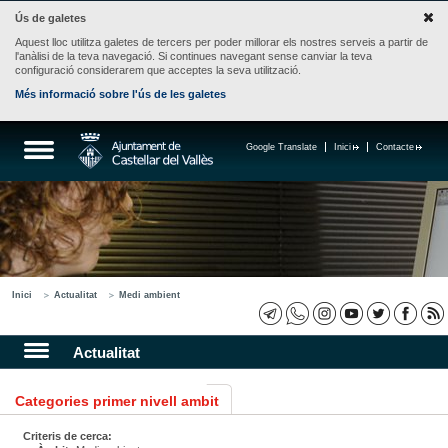
Ús de galetes
Aquest lloc utilitza galetes de tercers per poder millorar els nostres serveis a partir de
l'anàlisi de la teva navegació. Si continues navegant sense canviar la teva
configuració considerarem que acceptes la seva utilització.
Més informació sobre l'ús de les galetes
Google Translate
Inici
Contacte
Inici
Actualitat
Medi ambient
Actualitat
Categories primer nivell ambit
Criteris de cerca: