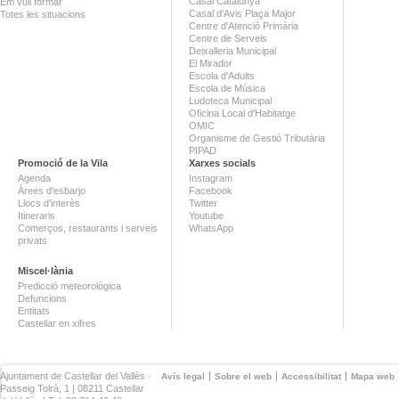
Casal Catalunya
Em vull formar
Casal d'Avis Plaça Major
Totes les situacions
Centre d'Atenció Primària
Centre de Serveis
Deixalleria Municipal
El Mirador
Escola d'Adults
Escola de Música
Ludoteca Municipal
Oficina Local d'Habitatge
OMIC
Organisme de Gestió Tributària
PIPAD
Promoció de la Vila
Xarxes socials
Agenda
Instagram
Àrees d'esbarjo
Facebook
Llocs d'interès
Twitter
Itineraris
Youtube
Comerços, restaurants i serveis
WhatsApp
privats
Miscel·lània
Predicció meteorològica
Defuncions
Entitats
Castellar en xifres
Ajuntament de Castellar del Vallès ·
Avís legal
Sobre el web
Accessibilitat
Mapa web
Passeig Tolrà, 1 | 08211 Castellar