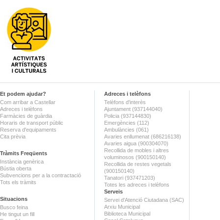
Et podem ajudar?
Adreces i telèfons
Com arribar a Castellar
Telèfons d'interès
Adreces i telèfons
Ajuntament (937144040)
Farmàcies de guàrdia
Policia (937144830)
Horaris de transport públic
Emergències (112)
Reserva d'equipaments
Ambulàncies (061)
Cita prèvia
Avaries enllumenat (686216138)
Avaries aigua (900304070)
Recollida de mobles i altres
Tràmits Freqüents
voluminosos (900150140)
Instància genèrica
Recollida de restes vegetals
Bústia oberta
(900150140)
Subvencions per a la contractació
Tanatori (937471203)
Tots els tràmits
Totes les adreces i telèfons
Serveis
Situacions
Servei d'Atenció Ciutadana (SAC)
Arxiu Municipal
Busco feina
Biblioteca Municipal
He tingut un fill