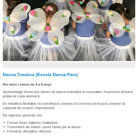
Dansa Creativa (Escola Dansa Parc)
Per nens i nenes de 4 a 6 anys
Aprenentatge d’exercicis bàsics de dansa estimulant la musicalitat i l’expressió artística
pròpia de cada alumne/a.
Es treballa la flexibilitat i la coordinació corporal, la correcta col·locació corporal i la
capacitat de creació i improvisació.
Els objectius generals són:
Formar futurs ballarins i ballarines.·
Transmetre als infants i joves l’amor per la dansa.
Formació, disciplina i diversió.