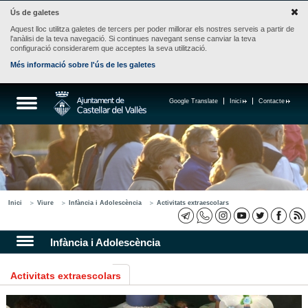
Ús de galetes
Aquest lloc utilitza galetes de tercers per poder millorar els nostres serveis a partir de
l'anàlisi de la teva navegació. Si continues navegant sense canviar la teva
configuració considerarem que acceptes la seva utilització.
Més informació sobre l'ús de les galetes
Google Translate
Inici
Contacte
Inici
Viure
Infància i Adolescència
Activitats extraescolars
Infància i Adolescència
Activitats extraescolars