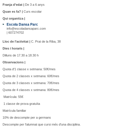
Franja d’edat |
De 3 a 6 anys
Quan es fa? |
Curs escolar
Qui organitza |
Escola Dansa Parc
info@escoladansaparc.com
| 607274702
Lloc de l’activitat |
C. Prat de la Riba, 38
Dies i horaris |
Dilluns de 17.30 a 18.30 h
Observacions |
Quota d'1 classe x setmana: 50€/mes
Quota de 2 classes x setmana: 60€/mes
Quota de 3 classes x setmana: 70€/mes
Quota de 4 classes x setmana: 80€/mes
Matrícula: 55€
1 classe de prova gratuïta
Matrícula familiar
10% de descompte per a germans
Descompte per l'alumnat que cursi més d'una disciplina.