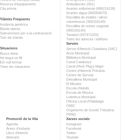
Reserva d'equipaments
Ambulàncies (061)
Cita prèvia
Avaries enllumenat (686216138)
Avaries aigua (900304070)
Recollida de mobles i altres
Tràmits Freqüents
voluminosos (900150140)
Instància genèrica
Recollida de restes vegetals
Bústia oberta
(900150140)
Subvencions per a la contractació
Tanatori (937471203)
Tots els tràmits
Totes les adreces i telèfons
Serveis
Situacions
Servei d'Atenció Ciutadana (SAC)
Arxiu Municipal
Busco feina
Biblioteca Municipal
He tingut un fill
Casal Catalunya
Em vull formar
Casal d'Avis Plaça Major
Totes les situacions
Centre d'Atenció Primària
Centre de Serveis
Deixalleria Municipal
El Mirador
Escola d'Adults
Escola de Música
Ludoteca Municipal
Oficina Local d'Habitatge
OMIC
Organisme de Gestió Tributària
PIPAD
Promoció de la Vila
Xarxes socials
Agenda
Instagram
Àrees d'esbarjo
Facebook
Llocs d'interès
Twitter
Itineraris
Youtube