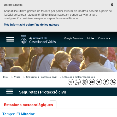
Ús de galetes
Aquest lloc utilitza galetes de tercers per poder millorar els nostres serveis a partir de
l'anàlisi de la teva navegació. Si continues navegant sense canviar la teva
configuració considerarem que acceptes la seva utilització.
Més informació sobre l'ús de les galetes
Google Translate
Inici
Contacte
Inici
Viure
Seguretat i Protecció civil
Estacions meteorològiques
Seguretat i Protecció civil
Estacions meteorològiques
Temps: El Mirador